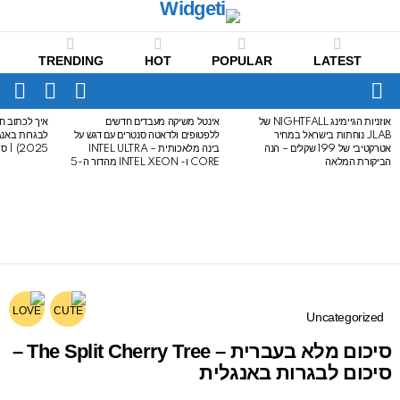
TRENDING
HOT
POPULAR
LATEST
CH
FOLLOW
SWITCH
US
SKIN
Menu
אוזניות הגיימינג NIGHTFALL של
אינטל משיקה מעבדים חדשים
איך לכתוב חי
LATEST
JLAB נוחתות בישראל במחיר
ללפטופים ולדאטה סנטרים עם דגש על
STORIES
אטרקטיבי של 199 שקלים – הנה
בינה מלאכותית – INTEL ULTRA
2025) | סיכום לבגרות באנגלית
הביקורת המלאה
CORE ו- INTEL XEON מהדור ה-5
Uncategorized
סיכום מלא בעברית – The Split Cherry Tree –
סיכום לבגרות באנגלית