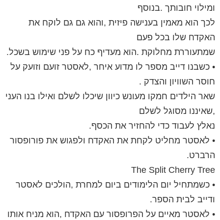
ומילוי חובותך .בנוסף
לכך הוא מאמין בענישה פיזית ,והוא גם גם לוקח את
האקדח שלו בכל פעם
שמתעוררת מחלוקת .הוא מעדיף כח על פני שימוש בשכל.
• כשבנו דייב מספר לו מדוע איחר ,לאסטר זועם וזועק על
חוסר השוויון והצדק .
שאר הילדים חמקו מעונש כיוון שיכלו לשלם ואילו בנו העני
,שאיננו מסוגל לשלם
נאלץ לעבוד כדי להחזיר את הכסף.
• לאסטר מחליט לקחת את האקדח ולפגוש את פורופסור
הרברט.
The Split Cherry Tree
• כשמתחיל יום הלימודים ביום למחרת ,הולכים לאסטר
ודייב לבית הספר.
• לאסטר מאיים על הפרופסור עם האקדח ,הוא מניח אותו