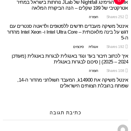
אוזניות הגיימינג Nightfall של JLab נוחתות בישראל במחיר
אטרקטיבי של 199 שקלים – הנה הביקורת המלאה
252
Shares
חומרה
אינטל משיקה מעבדים חדשים ללפטופים ולדאטה סנטרים עם
דגש על בינה מלאכותית – Intel Ultra Core ו- Intel Xeon מהדור
ה-5
192
Shares
אנגלית
סיכומים
איך לכתוב חיבור בעד ונגד באנגלית לבגרות באנגלית (מעודכן
2024 – 2025) | סיכום לבגרות באנגלית
108
Shares
חומרה
אינטל משיקה את k14900, המעבד השולחני מהדור ה-14,
שפותח בהובלת הצוותים הישראלים
כתיבת תגובה