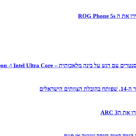
אכותית – Intel Ultra Core ו- Intel Xeon מהדור ה-5
 הARC 3