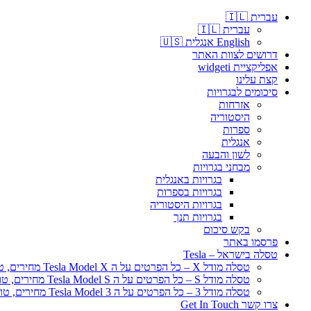
עברית 🇮🇱
עברית 🇮🇱
English אנגלית 🇺🇸
דרושים לצוות האתר
אפליקציית widgeti
קצת עלינו
סיכומים לבגרויות
אזרחות
היסטוריה
ספרות
אנגלית
לשון והבעה
מבחני בגרויות
בגרויות באנגלית
בגרויות בספרות
בגרויות היסטוריה
בגרויות תנך
בקש סיכום
פרסמו באתר
טסלה בישראל – Tesla
טסלה מודל X – כל הפרטים על ה Tesla Model X מחירים, טווח נסיעה
טסלה מודל S – כל הפרטים על ה Tesla Model S מחירים, טווח נסיעה
טסלה מודל 3 – כל הפרטים על ה Tesla Model 3 מחירים, טווח נסיעה
צרו קשר Get In Touch