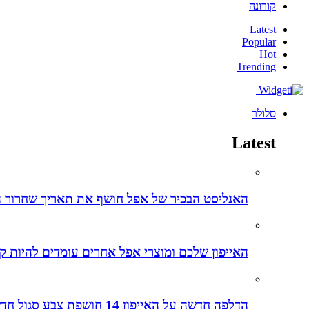
קורונה
Latest
Popular
Hot
Trending
סלולר
Latest
האנליסט הבכיר של אפל חושף את תאריך שחרור ה-iPhone 15 ליום מדויק – הנה כל הפרטים והשמועות על האייפו
האייפון שלכם ומוצרי אפל אחרים עומדים להיות קל
הדלפה חדשה על האייפון 14 חושפת צבע סגול חדש לאייפונים החדשים