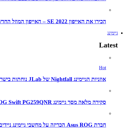
הכירו את האייפון SE 2022 – האייפון המוזל החדש של אפל
גיימינג
Latest
Hot
אוזניות הגיימינג Nightfall של JLab נוחתות בישראל במחיר אטרקטיבי של 199 שקלים – הנה הביקורת המלאה
סקירה מלאה מסך גיימינג Asus ROG Swift PG259QNR
חברת Asus ROG הכריזה על מחשבי גיימינג ניידים חדשים ב CES2022