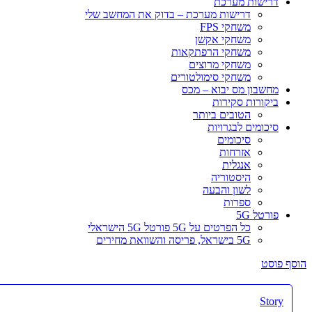
דרישות מערכת
דרישות מערכת – בדוק את המחשב שלי
משחקי FPS
משחקי אקשן
משחקי הרפתקאות
משחקי מרוצים
משחקי סימולטורים
מחשבון מס יבוא – מכס
ביקורות סקירות
הטובים ביותר
סיכומים לבגרויות
סיכומים
אזרחות
אנגלית
היסטוריה
לשון והבעה
ספרות
פורטל 5G
כל הפרטים על 5G פורטל 5G הישראלי
5G בישראל, פריסה והשוואת מחירים
הוסף פוסט
Story