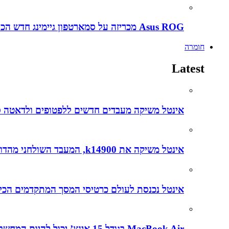
Asus ROG מכריזה על סמארטפון גיימינג חדש הכירו את ה ROG Phone 5s
חומרה
Latest
אינטל משיקה מעבדים חדשים ללפטופים ולדאטה סנטרים עם דגש על בינה מל
אינטל משיקה את k14900, המעבד השולחני מהדור ה-14, שפותח בהובלת הצוותים הישראלים
אינטל נכנסת לעולם כרטיסי המסך המתקדמים הכירו את
MacBook Air בגודל 15 אינץ’ יכול להיות המחשב הנייד הטוב ביותר שנוצר אי פעם