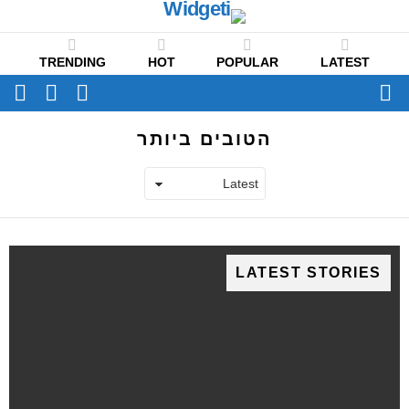
TRENDING
HOT
POPULAR
LATEST
CH
FOLLOW
SWITCH
US
SKIN
Menu
הטובים ביותר
LATEST STORIES