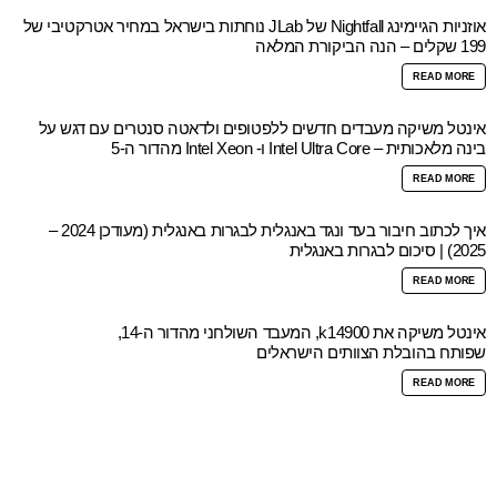
אוזניות הגיימינג Nightfall של JLab נוחתות בישראל במחיר אטרקטיבי של
199 שקלים – הנה הביקורת המלאה
READ MORE
אינטל משיקה מעבדים חדשים ללפטופים ולדאטה סנטרים עם דגש על
בינה מלאכותית – Intel Ultra Core ו- Intel Xeon מהדור ה-5
READ MORE
איך לכתוב חיבור בעד ונגד באנגלית לבגרות באנגלית (מעודכן 2024 –
2025) | סיכום לבגרות באנגלית
READ MORE
אינטל משיקה את k14900, המעבד השולחני מהדור ה-14,
שפותח בהובלת הצוותים הישראלים
READ MORE