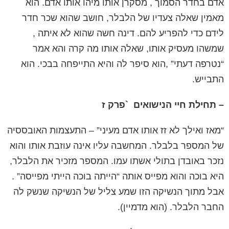
אדם בחדר הסמוך , מסקרן אותו מיהו אותו אדם. הוא
מאמין שאלה צעדיו של הלבלר, חושב שהוא שכר חדר
לידם כדי להפריע להם. דינה חשה שהוא לא איתה ,
שמשהו מעסיק אותו, שאלה אותו מה קרה והא אמר
“נטרפה דעתי” ,הוא סיפר לה והיא התייפחה בבכי. הוא
התבייש.
– תחילת חיי הנישואים
`
פרק ז
“מאז ואילך לא זז אותו אדם מעיני” –
התעצמות האובססיה
של המספר בלבלר. המחשבה עליו אינה עוזבת אותו והוא
נזכר באובדן בתולי אשתו עמו. המספר מזכיר את הלבלר,
היא בוכה והוא מפייס אותה “הייתה בוכה הייתי מפייסה” .
אבל מתוך הנשיקה הזו שמע צליל של הנשיקה שנשק לה
החבר הלבלר. (הוא מדמיין).