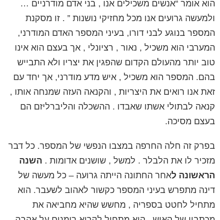
הוא אומר “אנשים משכילים אנו , בני אדם מודרניים …
ולמעשה גרועים אנו מכל מחזיקי נושנות ”
. זו מסקנת
המספר בנוגע לבני דורו,
בעיני המספר האדם המודרני,
המערבי הוא משכיל , נאור , רציונלי , אך בעצם הוא אינו
טוב יותר מהעולם הקדום שהפגין את יצריו ולא התבייש
בהם.
המספר הוא משכיל , איש מדע מודרני, אך יחד עם
זאת אנו רואים את היצריות , והקנאה העזה שמנחה אותו ,
קנאה לבתולי אשתו שאבדו . ההשכלה והליברליזם הם
בעצם מסיכה.
בפרק זה חלה
החרפה במצבו הנפשי
של המספר. כל דבר
מזכיר לו את הלבלר . למשל , שושנים אדומות .
השנה
הראשונה
ל
אחר החתונה הייתה גרועה – כל מעשה של
דינה מתפרש בעיני המספר כקשור לאהוב לשעבר. הוא
מתחיל לחטט בספריה , מחשש שהיא מחביאה את
מכתביו של האיש . הוא מתחיל לקרוא רומנים על אהבה ,