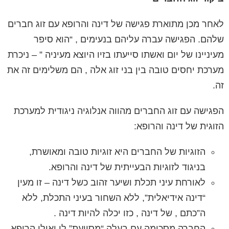
לאחר מכן מתוארת פגישה של דינה והרופא עם זוג חברים
שלהם. הפגישה עברה עליהם בנעימים , “הוא סיפר
מעיניינו של יום ואשתו סייעתו בזיו היוצא מעיניה ” – ניכרת
מערכת יחסים טובה בין בני זוג אלה , הם משלימים זה את
זה.
הפגישה עם זוג החברים מהווה אנלוגיה ניגודית למערכת
הזוגית של דינה והרופא:
הזוגיות של החברים היא זוגיות טובה ומאושרת,
בניגוד לזוגיות הבעייתית של דינה והרופא.
לאורחת עיני תכלת ושיער זהוב כשל דינה – זו מעין
“דינה אידיאלית”, ללא השחור בעיני התכלת, ללא
ה”כתם , של דינה , כזו יכלה להיות דינה .
החברה מסכימה עם בעלה “מסייעת” לו ואילו הרופא