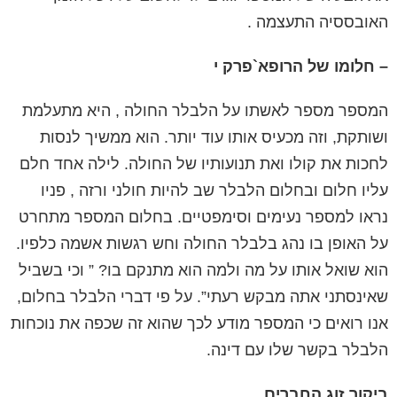
האובססיה התעצמה .
– חלומו של הרופא
`
פרק י
המספר מספר לאשתו על הלבלר החולה , היא מתעלמת
ושותקת, וזה מכעיס אותו עוד יותר. הוא ממשיך לנסות
לחכות את קולו ואת תנועותיו של החולה. לילה אחד חלם
עליו חלום ובחלום הלבלר שב להיות חולני ורזה , פניו
נראו למספר נעימים וסימפטיים. בחלום המספר מתחרט
על האופן בו נהג בלבלר החולה וחש רגשות אשמה כלפיו.
הוא שואל אותו על מה ולמה הוא מתנקם בו? ” וכי בשביל
שאינסתני אתה מבקש רעתי”. על פי דברי הלבלר בחלום,
אנו רואים כי המספר מודע לכך שהוא זה שכפה את נוכחות
הלבלר בקשר שלו עם דינה.
ביקור זוג החברים