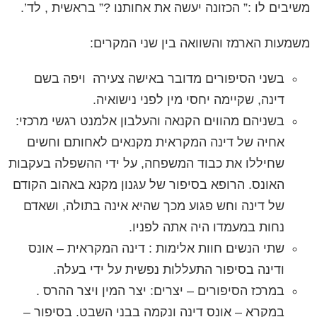
משיבים לו :” הכזונה יעשה את אחותנו ?” בראשית , לד’.
משמעות הארמז והשוואה בין שני המקרים:
בשני הסיפורים מדובר
באישה צעירה
ויפה בשם
דינה, שקיימה יחסי מין לפני נישואיה.
בשניהם מהווים
הקנאה והעלבון
אלמנט רגשי מרכזי:
אחיה של דינה המקראית מקנאים לאחותם וחשים
שחיללו את כבוד המשפחה, על ידי ההשפלה בעקבות
האונס. הרופא בסיפור של עגנון מקנא באהוב הקודם
של דינה וחש פגוע מכך שהיא אינה בתולה, ושאדם
נחות במעמדו היה אתה לפניו.
שתי הנשים חוות אלימות
: דינה המקראית – אונס
ודינה בסיפור התעללות נפשית על ידי בעלה.
במרכז הסיפורים –
יצרים:
יצר המין ויצר ההרס .
במקרא – אונס דינה ונקמה בבני השבט. בסיפור –