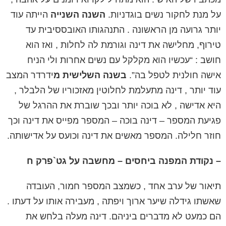
על מנת לחקור נשים בוגדניות.
השנה השנייה
הייתה עוד
יותר גרועה מן הראשונה . התנהגותו האובססיבית עד
טירוף, מחלישה את דינה וגורמת לה לחלות , ואז הוא
חושב : “עכשיו הוא מקלקל עם נשים אחרות ולי הניח
אישה חולנית לטפל בה”.
בשנה השלישית
מ
ידרדר המצב
עוד יותר ,
דינה מתעלמת לחלוטין
מאזכוריו של הלבלר ,
היא אדישה , לא בוכה יותר ובכך שוברת את ההרגל של
פגיעת המספר – דינה בוכה – המספר מפייס את דינה וכך
חוזר חלילה. המספר מאשים את דינה וכועס על אדישותה.
– נקודת המפנה ביחסים – מחשבה על גט
`
פרק ח
תיאור של ערב אחד , כשמצב המספר חמור, העובדה
שאשתו גידלה שיער ארוך ויפתה , מעבירה אותו על דעתו .
הם כמעט לא מדברים ביניהם.
דינה מעלה בלחש את