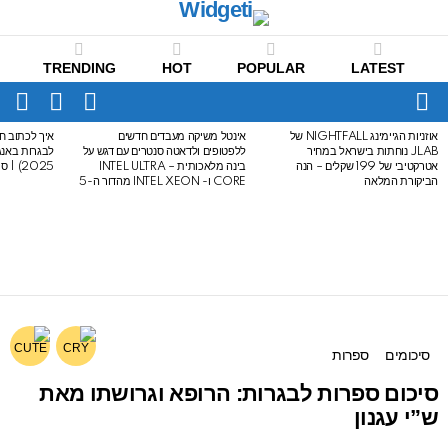
TRENDING
HOT
POPULAR
LATEST
CH
FOLLOW
SWITCH
US
SKIN
Menu
אוזניות הגיימינג NIGHTFALL של
אינטל משיקה מעבדים חדשים
איך לכתוב חי
LATEST
JLAB נוחתות בישראל במחיר
ללפטופים ולדאטה סנטרים עם דגש על
STORIES
אטרקטיבי של 199 שקלים – הנה
בינה מלאכותית – INTEL ULTRA
2025) | סיכום לבגרות באנגלית
הביקורת המלאה
CORE ו- INTEL XEON מהדור ה-5
סיכומים
ספרות
סיכום ספרות לבגרות: הרופא וגרושתו מאת
ש”י עגנון