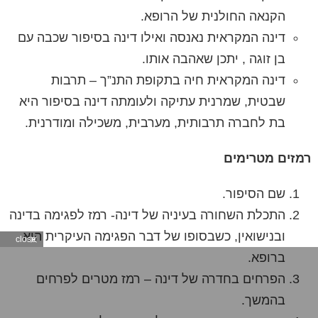
הקנאה החולנית של הרופא.
דינה המקראית נאנסה ואילו דינה בסיפור שכבה עם
בן זוגה , יתכן שאהבה אותו.
דינה המקראית חיה
בתקופת התנ”ך
– תרבות
שבטית, שמרנית עתיקה ולעומתה דינה בסיפור היא
בת לחברה תרבותית, מערבית, משכילה ומודרנית
.
רמזים מטרימים
שם
הסיפור.
התכלת השחורה
בעיניה של דינה- רמז לפגימה בדינה
ובנישואין, כשבסופו של דבר הפגימה העיקרית היא
close
ברופא.
הפרחים בחדרה
של דינה – רמז מטרים לפרחים
בהמשך.