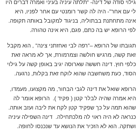
גילוי סודה של דינה- “תלתה עיניה בעיני ואמרה דברים היו
לי עם אחר”- היה לה קשר רומנטי עם אחר לפניו, היא
אינה מתחתנת בבתוליה, בניגוד למקובל באותה תקופה.
לפי הרופא יש בה כתם, פגם, היא אינה טהורה.
תגובתו של הרופא –”רפה לבי ואחזתני צינה” , הוא מקבל
זאת קשה, מרגיש חולשה וצמרמורת, אך לא מראה זאת
כלפי חוץ. דינה חששה שארוסה יגיב באופן קשה על גילוי
הסוד, כעת משחשבה שהוא לוקח זאת בקלות, נרגעה.
הרופא שואל את דינה לגבי הבחור, מה מקצועו, מעמדו,
היא אמרה שהיה לבלר קטן ( פקיד ).
הרופא אומר לה
שהוא תמה על כך שפקיד קטן לקח את ליבה ועזב אותה.
כנראה לא היה ראוי לה מלכתחילה.
דינה השפילה עיניה
ושתקה. הוא לא הזכיר את הנושא עד שנכנסו לחופה.