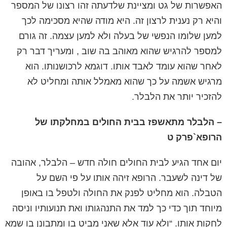
האפשרות של גט ומציינת שלדעתה זהו רצונו של המספר
והיא רק נענית לרצון זה. היא מודה שהיא מסכימה לכך
למען שלומו הנפשי של בעלה ולא למען עצמה. זה גורם
למספר להרגיש שהוא מאוהב בה שוב , ומעריך דבר רק
לאחר שהוא עומד לאבד אותו. דוגמא לרכושנותו. הוא
מרגיש אשמה על כך שהוא מאמלל אותה ומחליט לא
להזכיר יותר את הלבלר.
– הלבלר מתאשפז בבית החולים במחלקתו של
הרופא
`
פרק ט
יום אחד הגיע לבית החולים חולה חדש – הלבלר, אהובה
של דינה לשעבר. הרופא זיהה אותו על פי השם על
הטבלה. הוא מחליט לפנק את החולה ולטפל בו באופן
מיוחד תוך כדי כך למד את התנהגותו ואת תנועותיו וניסה
לחקות אותו. “ולא עוד אלא שאני מביט בו ומתבונן בו שמא