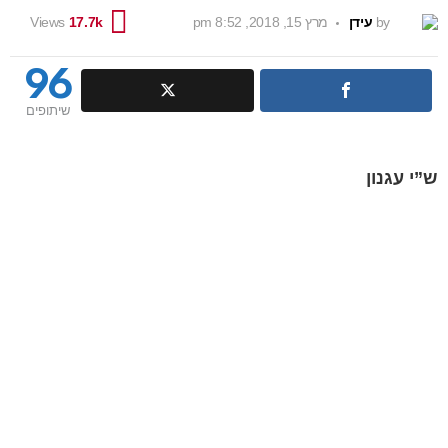
by
עידן
מרץ 15, 2018, 8:52 pm
Views
17.7k
96
שיתופים
ש”י עגנון