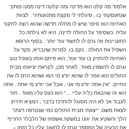
אלמוד מה קלט הוא מדינה ומה קלטה דינה ממנו ומתוך
שנתעסקתי בו , סיגלתי לי מקצת מתנועותיו” . לצוות
האחיות הוא סיפר שיש לו מחלה חדשה שהוא רוצה לחקור
עליה .כשסיפר על החולה לדינה, היא לא גילתה כל
התעניינות וזה גרם לו לחשוד עוד יותר . בסוף הרופא
השפיל את החולה , נקם בו. למרות שהבריא, פקד על
האחיות להחזיק בו עוד ועוד, הוא פיתם אותו באוכל טוב
וגרם לו להשמין מאוד. לאחר מכן, לקראת יציאתו מבית
החולים הוא אמר לו שהוא יודע מי הוא ושהוא הרס לו את
החיים. “אין אתה יודע מי אני , אבל אני יודע מי אתה . אתה
הוא זה שהבאת כליה עליי …” הוא כעס עליו מאוד . חזר
לעבוד אך לא היה מסוגל להתרכז בדבר , המציא תירוץ
לצאת משם. “יצאתי מבית החולים כמי שנטרפה דעתו”
הלך והשקיע את יגונו במשקה.אשפוזו של הלבלר החריף
את הבעיה של המספר וגרם לו לחשוב עליו כל הזמן –