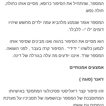
המספר, שהתחיל את הסיפור כרופא, מסיים אותו כחולה,
חולה נפש.
המספר אומר שנמנע מלהביא עמה ילדים מחשש שיהיו
דומים “לו “– ללבלר.
הוא מסיים את הסיפור בהווה ואנו מבינים שסיפר אותו
לנמען כלשהו ” ידידי” . הסיפור קרה בעבר , לפני השואה.
המספר שרד. איננו יודעים מה עלה בגורלה של דינה.
אמצעים אמנותיים
ז’אנר (סוגה )
זהו סיפור קצר
ריאליסטי פסיכולוגי
המתמקד באישיותו
המתוסבכת של המספר ובהשפעה של תסביכיו על מערכת
היחסים עם אשתו.