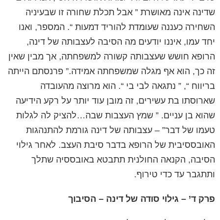
שדינה אינה מאושרת ” אבל תכלת שחורה זו שבעיניה
השחירה כעננה שעומדת להוריד דמעות “. המספר, ואנו
יחד עמו, איננו יודעים מה הסיבה לעצבותה של דינה,
הרופא חושש שעצבותה קשורה למשפחתה, אך מבין שאין
זה כך, הוא אף מגלה שמשפחתה אמידה.” פרנסתם הייתה
בריווח “, ” נתגאה לבי בי “. הוא מרוצה מהעובדה
שארוסתו בת עשירים, זה מובן עוד יותר על רקע הידיעה
שהוא בן עניים. ” שמץ העצבות שבה…להציק לה לגלות
טעמו של דבר” – עצבותה של דינה גורמת להתנהגות
האובססיבית של הרופא בדבר סיבת העצב. לאחר גילוי
הסיבה, הקנאה החולנית תתבטא באובססיה שתלך
ותתגבר עד כדי טירוף.
פרק ד’ – גילוי סודה של דינה – הסיבוך