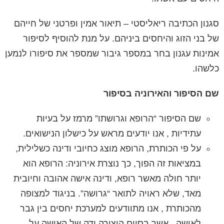
סגנון הכתיבה ריאליסטי
– תיאור אמין ופרטני של חייהם
של בני הזוג והיחסים ביניהם. על מנת להוסיף לסיפור
אמינות עגנון בחר במספר גיבור שמספר את סיפורו לנמען
כלשהו.
שם הסיפור והאירוניה בסיפור
שם הסיפור “הרופא וגרושתו” מרמז על בעיות
עתידיות , אנו יודעים מראש על
כישלון הנישואים.
על פי הכותרת, הרופא מוצג כחיובי ודינה כשלילית,
במציאות זה הפוך, כך נוצרת אירוניה: הרופא הוא
יותר חולה מאשר רופא, ודינה אישה אהובה וחיובית
מאד, שלא ראויה לתואר “גרושה”. בניגוד למצופה
מהכותרת , אנו מתוודעים למערכת יחסים בין גבר
לאישה , אשר בסיום היצירה ידה של האישה על