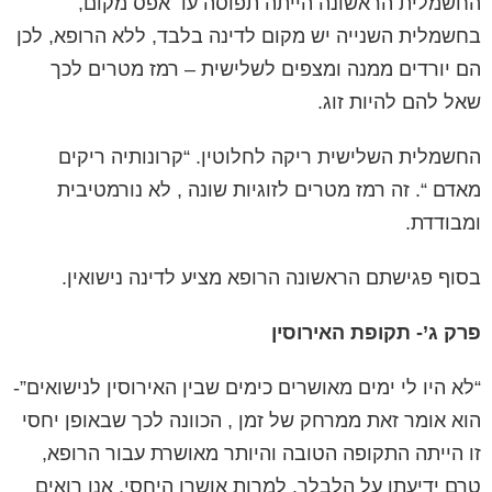
החשמלית הראשונה
הייתה תפוסה עד אפס מקום,
בחשמלית השנייה
יש מקום לדינה בלבד, ללא הרופא, לכן
הם יורדים ממנה ומצפים לשלישית – רמז מטרים לכך
שאל להם להיות זוג.
החשמלית השלישית
ריקה לחלוטין. “קרונותיה ריקים
מאדם “. זה רמז מטרים לזוגיות שונה , לא נורמטיבית
ומבודדת.
בסוף פגישתם הראשונה הרופא מציע לדינה נישואין.
פרק ג’- תקופת האירוסין
“לא היו לי ימים מאושרים כימים שבין האירוסין לנישואים”-
הוא אומר זאת ממרחק של זמן , הכוונה לכך שבאופן יחסי
זו הייתה התקופה הטובה והיותר מאושרת עבור הרופא,
טרם ידיעתו על הלבלר. למרות אושרו היחסי, אנו רואים