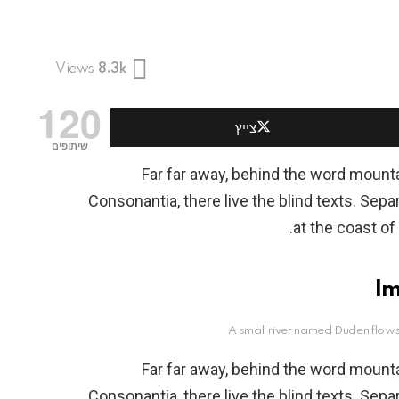
Views
8.3k
120
צייץ
שיתופים
Far far away, behind the word mounta
Consonantia, there live the blind texts. Sep
at the coast of
A small river named Duden flow
Far far away, behind the word mounta
Consonantia, there live the blind texts. Sep