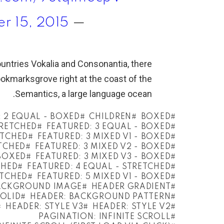
r 15, 2015
— UK (@XUK)
untries Vokalia and Consonantia, there
Bookmarksgrove right at the coast of the
Semantics, a large language ocean.
: 2 EQUAL - BOXED
CHILDREN
BOXED
TRETCHED
FEATURED: 3 EQUAL - BOXED
ETCHED
FEATURED: 3 MIXED V1 - BOXED
ETCHED
FEATURED: 3 MIXED V2 - BOXED
 BOXED
FEATURED: 3 MIXED V3 - BOXED
CHED
FEATURED: 4 EQUAL - STRETCHED
ETCHED
FEATURED: 5 MIXED V1 - BOXED
ACKGROUND IMAGE
HEADER GRADIENT
OLID
HEADER: BACKGROUND PATTERN
HEADER: STYLE V3
HEADER: STYLE V2
PAGINATION: INFINITE SCROLL