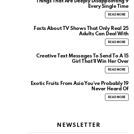
9 Things That Are Deeply Disappointing
Every Single Time
READ MORE
25 Facts About TV Shows That Only Real
Adults Can Deal With
READ MORE
15 Creative Text Messages To Send To A
Girl That’ll Win Her Over
READ MORE
19 Exotic Fruits From Asia You’ve Probably
Never Heard Of
READ MORE
NEWSLETTER