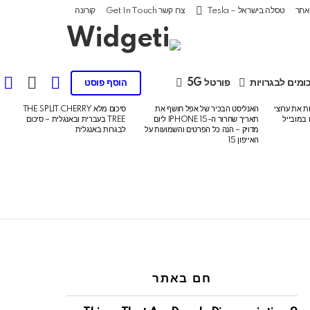
אתר
טסלה בישראל – Tesla
צרו קשר Get In Touch
קורונה
FOLLOW
ITCH
ומים לבגרויות
פורטל 5G
הוסף פוסט
US
SKIN
עלות את ערוצי
האנליסט הבכיר של אפל חושף את
סיכום מלא THE SPLIT CHERRY
ודרים במובייל
תאריך שחרור ה-IPHONE 15 ליום
TREE בעברית ובאנגלית – סיכום
מדויק – הנה כל הפרטים והשמועות על
לבגרות באנגלית
האייפון 15
חם באתר