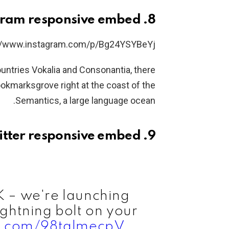
8. Instagram responsive embed
//www.instagram.com/p/Bg24YSYBeYj/
untries Vokalia and Consonantia, there
Bookmarksgrove right at the coast of the
Semantics, a large language ocean.
9. Twitter responsive embed
K – we're launching
ightning bolt on your
er.com/98tqlmecpV