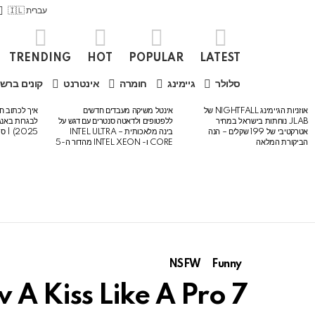
עברית 🇮🇱
TRENDING
HOT
POPULAR
LATEST
סלולר
גיימינג
חומרה
אינטרנט
קונים ברש
אוזניות הגיימינג NIGHTFALL של
אינטל משיקה מעבדים חדשים
איך לכתוב חי
LATEST
JLAB נוחתות בישראל במחיר
ללפטופים ולדאטה סנטרים עם דגש על
STORIES
אטרקטיבי של 199 שקלים – הנה
בינה מלאכותית – INTEL ULTRA
2025) | סיכום לבגרות באנגלית
הביקורת המלאה
CORE ו- INTEL XEON מהדור ה-5
NSFW
Funny
7 Simple Ways To Blow A Kiss Like A Pro