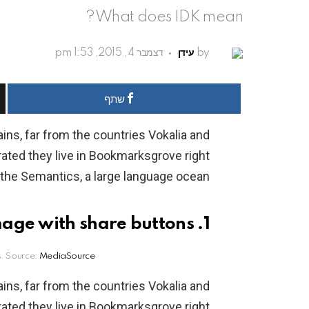
What does IDK mean?
by
עידן
דצמבר 4, 2015, 1:53 pm
שתף
ins, far from the countries Vokalia and
arated they live in Bookmarksgrove right
 the Semantics, a large language ocean.
1. Image with share buttons
s. Source:
MediaSource
ins, far from the countries Vokalia and
arated they live in Bookmarksgrove right