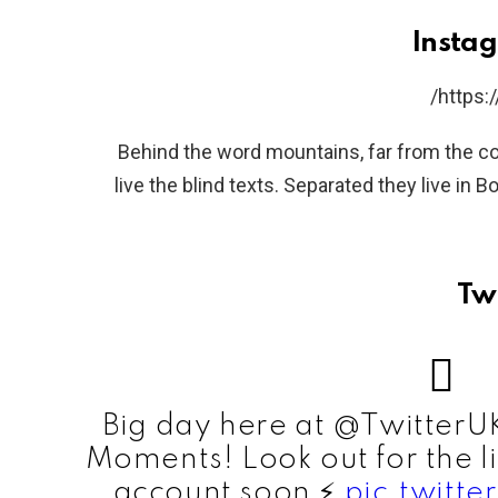
https:
Behind the word mountains, far from the co
live the blind texts. Separated they live in 
Big day here at @TwitterU
Moments! Look out for the l
account soon ⚡️
pic.twitt