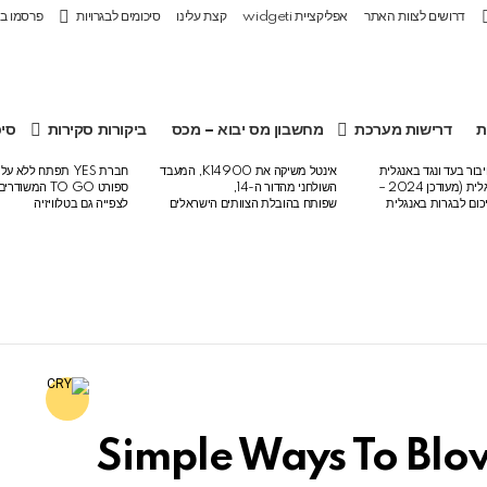
דרושים לצוות האתר
אפליקציית widgeti
קצת עלינו
סיכומים לבגרויות
פרסמו ב
ת
דרישות מערכת
מחשבון מס יבוא – מכס
ביקורות סקירות
סיכ
בור בעד ונגד באנגלית
אינטל משיקה את K14900, המעבד
חברת YES תפתח ללא 
לבגרות באנגלית (מעודכן 2024 –
השולחני מהדור ה-14,
ספורט TO GO המש
שפותח בהובלת הצוותים הישראלים
לצפייה גם בטלוויזיה