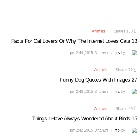
Animals
Shares
133
13 Facts For Cat Lovers Or Why The Internet Loves Cats
by
עידן
דצמבר 3, 2015, 2:44 pm
Animals
Shares
72
27 Funny Dog Quotes With Images
by
עידן
דצמבר 3, 2015, 2:43 pm
Animals
Shares
96
15 Things I Have Always Wondered About Birds
by
עידן
דצמבר 3, 2015, 2:42 pm