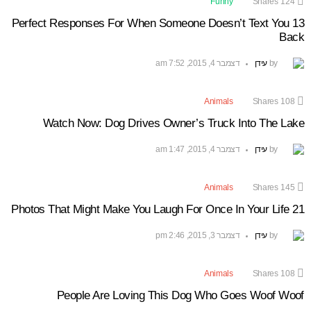
Funny
Shares
124
13 Perfect Responses For When Someone Doesn’t Text You
Back
by
עידן
דצמבר 4, 2015, 7:52 am
Animals
Shares
108
Watch Now: Dog Drives Owner’s Truck Into The Lake
by
עידן
דצמבר 4, 2015, 1:47 am
Animals
Shares
145
21 Photos That Might Make You Laugh For Once In Your Life
by
עידן
דצמבר 3, 2015, 2:46 pm
Animals
Shares
108
People Are Loving This Dog Who Goes Woof Woof