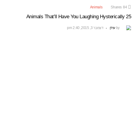
Animals
Shares
84
25 Animals That’ll Have You Laughing Hysterically
by
עידן
דצמבר 3, 2015, 2:40 pm