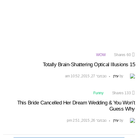
WOW
Shares
60
15 Totally Brain-Shattering Optical Illusions
by
עידן
נובמבר 27, 2015, 10:52 am
Funny
Shares
133
This Bride Cancelled Her Dream Wedding & You Won’t
Guess Why
by
עידן
נובמבר 26, 2015, 2:51 pm