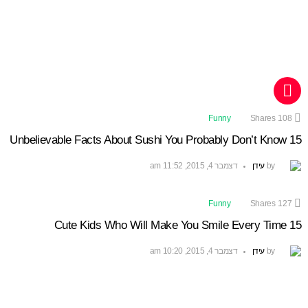
MORE
STORIES
Funny
Shares
108
15 Unbelievable Facts About Sushi You Probably Don’t Know
by
עידן
דצמבר 4, 2015, 11:52 am
Funny
Shares
127
15 Cute Kids Who Will Make You Smile Every Time
by
עידן
דצמבר 4, 2015, 10:20 am