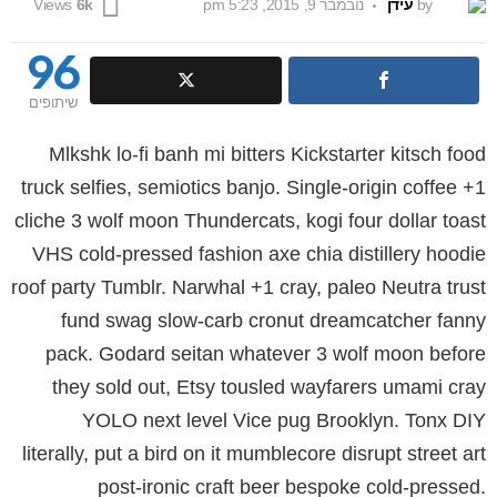
by
עידן
נובמבר 9, 2015, 5:23 pm
Views
6k
96
שיתופים
Mlkshk lo-fi banh mi bitters Kickstarter kitsch food
truck selfies, semiotics banjo. Single-origin coffee +1
cliche 3 wolf moon Thundercats, kogi four dollar toast
VHS cold-pressed fashion axe chia distillery hoodie
roof party Tumblr. Narwhal +1 cray, paleo Neutra trust
fund swag slow-carb cronut dreamcatcher fanny
pack. Godard seitan whatever 3 wolf moon before
they sold out, Etsy tousled wayfarers umami cray
YOLO next level Vice pug Brooklyn. Tonx DIY
literally, put a bird on it mumblecore disrupt street art
post-ironic craft beer bespoke cold-pressed.