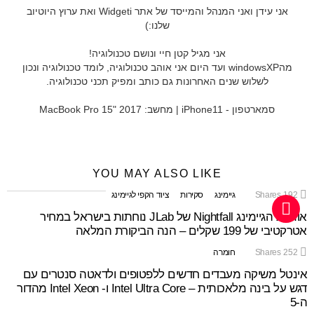
אני עידן ואני המנהל והמייסד של אתר Widgeti ואת ערוץ היוטיוב
שלנו:)
אני מגיל קטן חיי ונושם טכנולוגיה!
מהwindowsXP ועד היום אני אוהב טכנולוגיה, לומד טכנולוגיה ונכון
לשלוש שנים האחרונות גם כותב ומפיק תכני טכנולוגיה.
סמארטפון - iPhone11 | מחשב: MacBook Pro 15" 2017
YOU MAY ALSO LIKE
192
Shares
גיימינג
סקירות
ציוד הקפי לגיימינג
אוזניות הגיימינג Nightfall של JLab נוחתות בישראל במחיר
אטרקטיבי של 199 שקלים – הנה הביקורת המלאה
252
Shares
חומרה
אינטל משיקה מעבדים חדשים ללפטופים ולדאטה סנטרים עם
דגש על בינה מלאכותית – Intel Ultra Core ו- Intel Xeon מהדור
ה-5