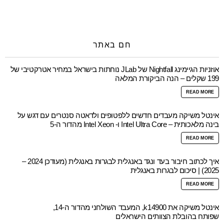
חם באתר
אוזניות הגיימינג Nightfall של JLab נוחתות בישראל במחיר אטרקטיבי של
199 שקלים – הנה הביקורת המלאה
READ MORE
אינטל משיקה מעבדים חדשים ללפטופים ולדאטה סנטרים עם דגש על
בינה מלאכותית – Intel Ultra Core ו- Intel Xeon מהדור ה-5
READ MORE
איך לכתוב חיבור בעד ונגד באנגלית לבגרות באנגלית (מעודכן 2024 –
2025) | סיכום לבגרות באנגלית
READ MORE
אינטל משיקה את k14900, המעבד השולחני מהדור ה-14,
שפותח בהובלת הצוותים הישראלים