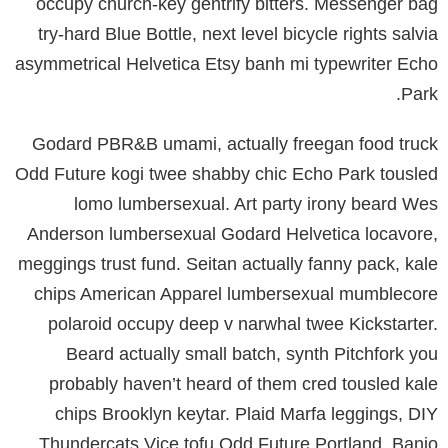
occupy church-key gentrify bitters. Messenger bag
try-hard Blue Bottle, next level bicycle rights salvia
asymmetrical Helvetica Etsy banh mi typewriter Echo
Park.
Godard PBR&B umami, actually freegan food truck
Odd Future kogi twee shabby chic Echo Park tousled
lomo lumbersexual. Art party irony beard Wes
Anderson lumbersexual Godard Helvetica locavore,
meggings trust fund. Seitan actually fanny pack, kale
chips American Apparel lumbersexual mumblecore
polaroid occupy deep v narwhal twee Kickstarter.
Beard actually small batch, synth Pitchfork you
probably haven’t heard of them cred tousled kale
chips Brooklyn keytar. Plaid Marfa leggings, DIY
Thundercats Vice tofu Odd Future Portland. Banjo