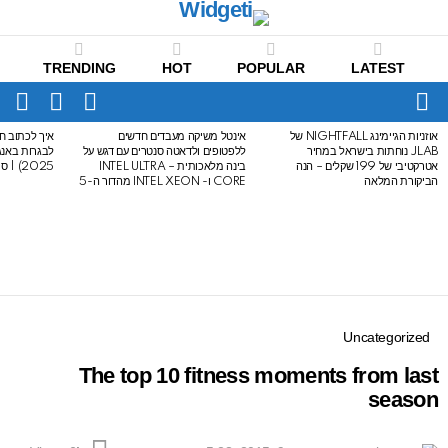
TRENDING
HOT
POPULAR
LATEST
CH
FOLLOW
SWITCH
US
SKIN
Menu
אוזניות הגיימינג NIGHTFALL של
אינטל משיקה מעבדים חדשים
איך לכתוב חי
LATEST
JLAB נוחתות בישראל במחיר
ללפטופים ולדאטה סנטרים עם דגש על
STORIES
אטרקטיבי של 199 שקלים – הנה
בינה מלאכותית – INTEL ULTRA
2025) | סיכום לבגרות באנגלית
הביקורת המלאה
CORE ו- INTEL XEON מהדור ה-5
Uncategorized
The top 10 fitness moments from last
season