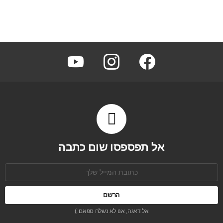
youtube
instagram
facebook
אל תפספסו שום כתבה
כתובת
אימל:
אל דאגה, אנו לא נשלח ספאם :)