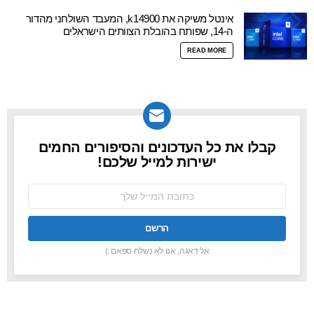
אינטל משיקה את k14900, המעבד השולחני מהדור
ה-14, שפותח בהובלת הצוותים הישראלים
READ MORE
קבלו את כל העדכונים והסיפורים החמים
NEWSLETTER
ישירות למייל שלכם!
כתובת
אימל:
אל דאגה, אנו לא נשלח ספאם :)