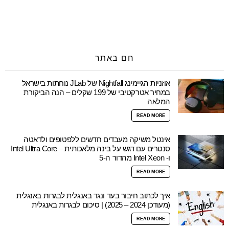
חם באתר
אוזניות הגיימינג Nightfall של JLab נוחתות בישראל
במחיר אטרקטיבי של 199 שקלים – הנה הביקורת
המלאה
READ MORE
אינטל משיקה מעבדים חדשים ללפטופים ולדאטה
סנטרים עם דגש על בינה מלאכותית – Intel Ultra Core
ו- Intel Xeon מהדור ה-5
READ MORE
איך לכתוב חיבור בעד ונגד באנגלית לבגרות באנגלית
(מעודכן 2024 – 2025) | סיכום לבגרות באנגלית
READ MORE