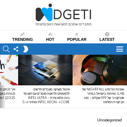
TRENDING
HOT
POPULAR
LATEST
CH
FOLLOW
SWITCH
US
SKIN
Menu
LATEST
STORIES
אוזניות הגיימינג NIGHTFALL של
אינטל משיקה מעבדים חדשים
איך לכתוב חי
JLAB נוחתות בישראל במחיר
ללפטופים ולדאטה סנטרים עם דגש על
אטרקטיבי של 199 שקלים – הנה
בינה מלאכותית – INTEL ULTRA
2025) | סיכום לבגרות באנגלית
הביקורת המלאה
CORE ו- INTEL XEON מהדור ה-5
Uncategorized