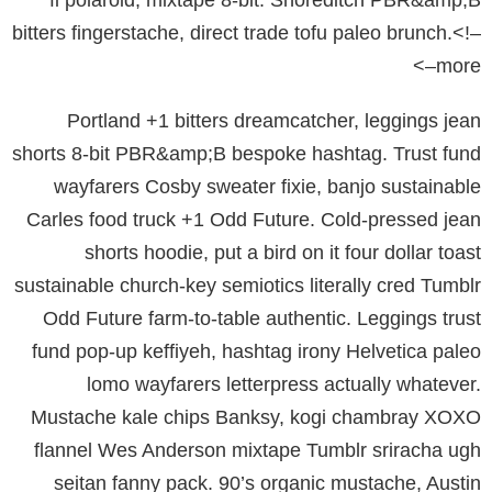
fi polaroid, mixtape 8-bit. Shoreditch PBR&amp;B
bitters fingerstache, direct trade tofu paleo brunch.<!–
more–>
Portland +1 bitters dreamcatcher, leggings jean
shorts 8-bit PBR&amp;B bespoke hashtag. Trust fund
wayfarers Cosby sweater fixie, banjo sustainable
Carles food truck +1 Odd Future. Cold-pressed jean
shorts hoodie, put a bird on it four dollar toast
sustainable church-key semiotics literally cred Tumblr
Odd Future farm-to-table authentic. Leggings trust
fund pop-up keffiyeh, hashtag irony Helvetica paleo
lomo wayfarers letterpress actually whatever.
Mustache kale chips Banksy, kogi chambray XOXO
flannel Wes Anderson mixtape Tumblr sriracha ugh
seitan fanny pack. 90’s organic mustache, Austin