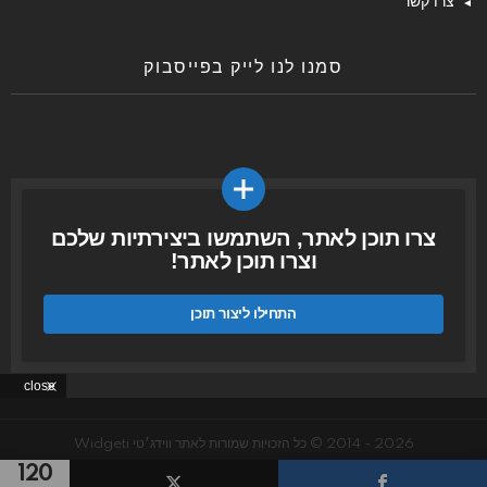
צרו קשר
סמנו לנו לייק בפייסבוק
צרו תוכן לאתר, השתמשו ביצירתיות שלכם
וצרו תוכן לאתר!
התחילו ליצור תוכן
close
2026 - 2014 © כל הזכויות שמורות לאתר ווידג׳טי Widgeti
120
עמוד הבית
GDPR Privacy policy
קונים ברשת
קצת עלינו
צרו קשר