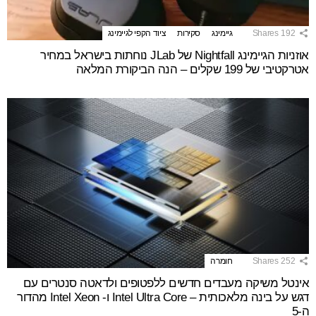
192
Shares
גיימינג
סקירות
ציוד הקפי לגיימינג
אוזניות הגיימינג Nightfall של JLab נוחתות בישראל במחיר
אטרקטיבי של 199 שקלים – הנה הביקורת המלאה
252
Shares
חומרה
אינטל משיקה מעבדים חדשים ללפטופים ולדאטה סנטרים עם
דגש על בינה מלאכותית – Intel Ultra Core ו- Intel Xeon מהדור
ה-5