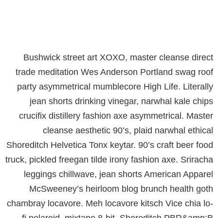
Bushwick street art XOXO, master cleanse direct
trade meditation Wes Anderson Portland swag roof
party asymmetrical mumblecore High Life. Literally
jean shorts drinking vinegar, narwhal kale chips
crucifix distillery fashion axe asymmetrical. Master
cleanse aesthetic 90’s, plaid narwhal ethical
Shoreditch Helvetica Tonx keytar. 90’s craft beer food
truck, pickled freegan tilde irony fashion axe. Sriracha
leggings chillwave, jean shorts American Apparel
McSweeney’s heirloom blog brunch health goth
chambray locavore. Meh locavore kitsch Vice chia lo-