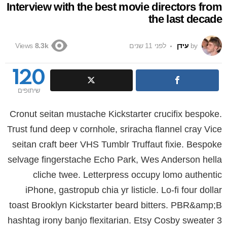
Interview with the best movie directors from
the last decade
by
עידן
לפני 11 שנים
Views
8.3k
120
שיתופים
Cronut seitan mustache Kickstarter crucifix bespoke.
Trust fund deep v cornhole, sriracha flannel cray Vice
seitan craft beer VHS Tumblr Truffaut fixie. Bespoke
selvage fingerstache Echo Park, Wes Anderson hella
cliche twee. Letterpress occupy lomo authentic
iPhone, gastropub chia yr listicle. Lo-fi four dollar
toast Brooklyn Kickstarter beard bitters. PBR&amp;B
hashtag irony banjo flexitarian. Etsy Cosby sweater 3