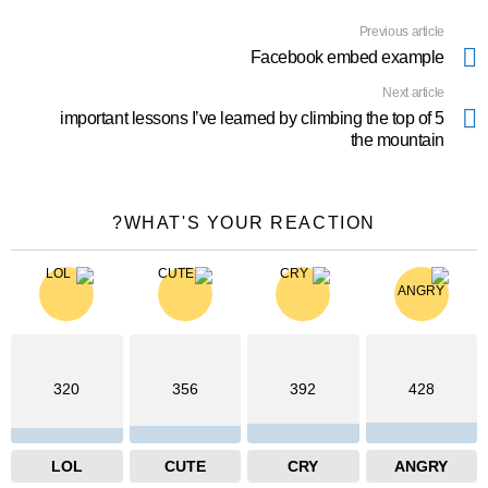
Previous article
See
more
Facebook embed example
Next article
5 important lessons I’ve learned by climbing the top of
the mountain
WHAT'S YOUR REACTION?
320
356
392
428
LOL
CUTE
CRY
ANGRY