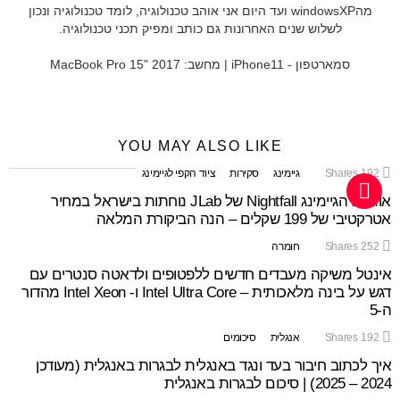
מהwindowsXP ועד היום אני אוהב טכנולוגיה, לומד טכנולוגיה ונכון
לשלוש שנים האחרונות גם כותב ומפיק תכני טכנולוגיה.
סמארטפון - iPhone11 | מחשב: MacBook Pro 15" 2017
YOU MAY ALSO LIKE
192
Shares
גיימינג
סקירות
ציוד הקפי לגיימינג
אוזניות הגיימינג Nightfall של JLab נוחתות בישראל במחיר
אטרקטיבי של 199 שקלים – הנה הביקורת המלאה
252
Shares
חומרה
אינטל משיקה מעבדים חדשים ללפטופים ולדאטה סנטרים עם
דגש על בינה מלאכותית – Intel Ultra Core ו- Intel Xeon מהדור
ה-5
192
Shares
אנגלית
סיכומים
איך לכתוב חיבור בעד ונגד באנגלית לבגרות באנגלית (מעודכן
2024 – 2025) | סיכום לבגרות באנגלית