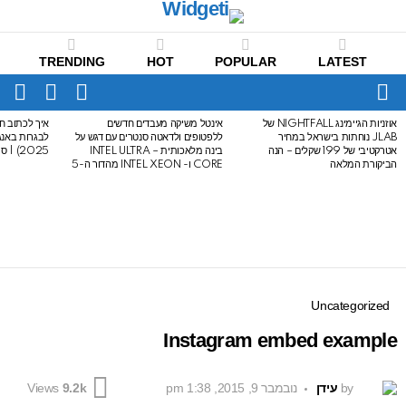
TRENDING
HOT
POPULAR
LATEST
CH
FOLLOW
SWITCH
US
SKIN
Menu
אוזניות הגיימינג NIGHTFALL של
אינטל משיקה מעבדים חדשים
איך לכתוב חי
LATEST
JLAB נוחתות בישראל במחיר
ללפטופים ולדאטה סנטרים עם דגש על
STORIES
אטרקטיבי של 199 שקלים – הנה
בינה מלאכותית – INTEL ULTRA
2025) | סיכום לבגרות באנגלית
הביקורת המלאה
CORE ו- INTEL XEON מהדור ה-5
Uncategorized
Instagram embed example
by
עידן
נובמבר 9, 2015, 1:38 pm
Views
9.2k