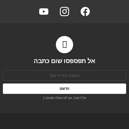
youtube
instagram
facebook
אל תפספסו שום כתבה
כתובת
אימל:
אל דאגה, אנו לא נשלח ספאם :)