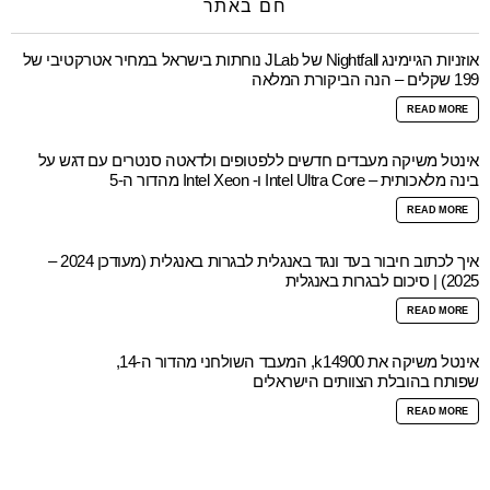
חם באתר
אוזניות הגיימינג Nightfall של JLab נוחתות בישראל במחיר אטרקטיבי של
199 שקלים – הנה הביקורת המלאה
READ MORE
אינטל משיקה מעבדים חדשים ללפטופים ולדאטה סנטרים עם דגש על
בינה מלאכותית – Intel Ultra Core ו- Intel Xeon מהדור ה-5
READ MORE
איך לכתוב חיבור בעד ונגד באנגלית לבגרות באנגלית (מעודכן 2024 –
2025) | סיכום לבגרות באנגלית
READ MORE
אינטל משיקה את k14900, המעבד השולחני מהדור ה-14,
שפותח בהובלת הצוותים הישראלים
READ MORE