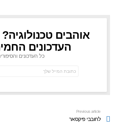
אוהבים טכנולוגיה? 
NEWSLETTER
העדכונים החמים
כל העדכונים והסיפורי
כתובת
אימל:
Previous article
See
more
לחובבי פיקסאר