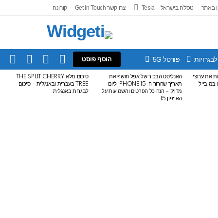
 באתר
טסלה בישראל – Tesla
צרו קשר Get In Touch
קורונה
IN
SEARCH
FOLLOW
SWITCH
לבגרויות
פורטל 5G
הוסף פוסט
US
SKIN
עלות את ערוצי
האנליסט הבכיר של אפל חושף את
סיכום מלא THE SPLIT CHERRY
ודרים במובייל
תאריך שחרור ה-IPHONE 15 ליום
TREE בעברית ובאנגלית – סיכום
מדויק – הנה כל הפרטים והשמועות על
לבגרות באנגלית
האייפון 15