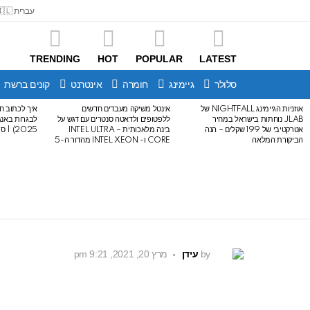
עברית 🇮🇱
TRENDING
HOT
POPULAR
LATEST
סלולר
גיימינג
חומרה
אינטרנט
קונים ברשת
אוזניות הגיימינג NIGHTFALL של
אינטל משיקה מעבדים חדשים
איך לכתוב חי
LATEST
JLAB נוחתות בישראל במחיר
ללפטופים ולדאטה סנטרים עם דגש על
STORIES
אטרקטיבי של 199 שקלים – הנה
בינה מלאכותית – INTEL ULTRA
2025) | סיכום לבגרות באנגלית
הביקורת המלאה
CORE ו- INTEL XEON מהדור ה-5
by
עידן
מרץ 20, 2021, 9:21 pm