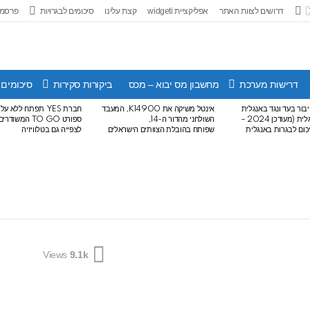
דרושים לצוות האתר
אפליקציית widgeti
קצת עלינו
סיכומים לבגרויות
פרסמו
דרישות מערכת
מחשבון מס יבוא – מכס
ביקורות סקירות
סיכומים 
בור בעד ונגד באנגלית
אינטל משיקה את K14900, המעבד
חברת YES תפתח ללא 
לבגרות באנגלית (מעודכן 2024 –
השולחני מהדור ה-14,
ספורט TO GO המש
שפותח בהובלת הצוותים הישראלים
לצפייה גם בטלוויזיה
Views
9.1k