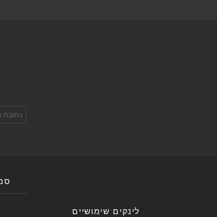
כתובת
אימל:
סמנ
לינקים שימושיים