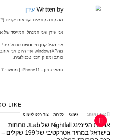
Written by
עידן
מה קורה קוראים וקוראות יקרים:)?
אני עידן ואני המנהל והמייסד של אתר Widgeti ואת ערוץ היוטיוב 
אני מגיל קטן חיי ונושם טכנולוגיה!
מהwindowsXP ועד היום 
כותב ומפיק תכני טכנולוגיה.
סמארטפון - iPhone11 | מחשב: MacBook Pro 15" 2017
SO LIKE
192
Shares
גיימינג
סקירות
ציוד הקפי לגיימינג
אוזניות הגיימינג Nightfall של JLab נוחתות
בישראל במחיר אטרקטיבי של 199 שקלים –
הנה הביקורת המלאה