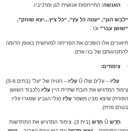
·
האנשה:
התייחסות אנושית לגן ומרכיביו.
“לבש הגן”, “עטה כל עץ”, “כל ציץ…יצא שוחק”,
“שושן עבר”
וכו´.
תיאורים אלו הופכים את הפריחה למוחשית באופן הדומה
להתנהגותם של בני-אדם.
·
צימודים:
עליו
– עלים שלו Û
עליו
– הטיה של “על” (בתים 5-6).
צימוד המדגיש את חובת שתיית היין
עליו
(לכבוד השושן
הפורח) שיצא מבין משמר
עליו
(עלי הגביע שסגרו עליו
בטרם פרח).
חָדָש
Û
חֻדָש
(בית 3). צימוד המדגיש את התחדשות
ניצני הפרחים –
“ציץ חָדָש”
עם בוא עונת האביב –
“זמן