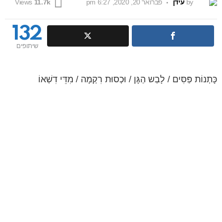
by
עידן
פברואר 20, 2020, 6:27 pm
Views
11.7k
132
שיתופים
כָּתְנוֹת פַּסִּים / לָבַש הַגָּן / וּכְסוּת רִקְמָה / מִדֵּי דִשְׁאוֹ