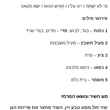
מִי לֹא יִשְׁתֶּה / יֵינוֹ עָלָיו / הָאִישׁ הַהוּא / יִשָּׂא חֶטְאוֹ!
פירושי מילים
1 כסות
– בגד, לבוש.
מדי
– מדים, בגדי שרד
2 מעיל תשבץ
– מעיל משבצות
3 ציץ
– פרח
4 כסאו
– כיסא מלכותו
5 משמר
– בית כלא
סוג השיר ונושאו המרכזי
שיר חול מסוג טבע ויין. השיר מתאר את פריחת הגן