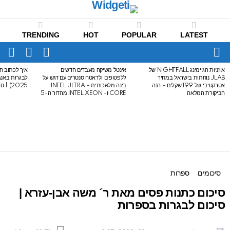
TRENDING
HOT
POPULAR
LATEST
CH
FOLLOW
SWITCH
US
SKIN
Menu
אוזניות הגיימינג NIGHTFALL של
אינטל משיקה מעבדים חדשים
איך לכתוב חי
LATEST
JLAB נוחתות בישראל במחיר
ללפטופים ולדאטה סנטרים עם דגש על
STORIES
אטרקטיבי של 199 שקלים – הנה
בינה מלאכותית – INTEL ULTRA
2025) | סיכום לבגרות באנגלית
הביקורת המלאה
CORE ו- INTEL XEON מהדור ה-5
סיכומים
ספרות
סיכום כתנות פסים מאת ר´ משה אבן-עזרא |
סיכום לבגרות בספרות