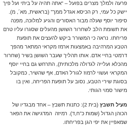
פרעה ולמלך מצרים בפועל – “אתה תהיה על ביתי ועל פיך
יישק כל עמי, רק הכיסא אגדל ממך” (בראשית, מא´, מ).
סיפור יוסף שעלה מבור האסורים והגיע למלוכה, מפנה
את תשומת הלב לשחרור השושן מהעלים שסגרו עליו טרם
פריחתו. נראה כי המשורר ביקש להעצים את תופעת
הטבע המרהיבה באמצעות ארמז מקראי המתאר מהפך
דרמטי בחיי אדם. אותו תהליך שעבר השושן בשיר (שחרור
מהכלא ועלייה לגדולה מלכותית), התרחש גם בחיי יוסף
המקראי ועשוי לרמוז לגורל האדם, אף שהשיר, כמקובל
בסוגת שירי הטבע, נסוב על תופעת הפריחה, ואין בו
מישור סמוי הגותי.
מעיל תשבץ
(בית 2): כתנות תשבץ – אחד מבגדיו של
הכוהן הגדול (שמות כ”ח,ד). רמיזה המדגישה את הפאר
שמאפיין את יפי הגן בפריחתו.