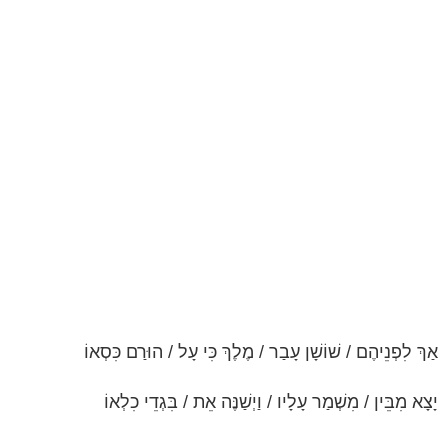
אַךְ לִפְנֵיהֶם / שׁוֹשָׁן עָבַר / מֶלֶךְ כִּי עָל / הוּרַם כִּסְאוֹ
יָצָא מִבֵּין / מִשְׁמַר עָלָיו / וַיְשַׁנֶּה אֵת / בִּגְדֵי כִלְאוֹ