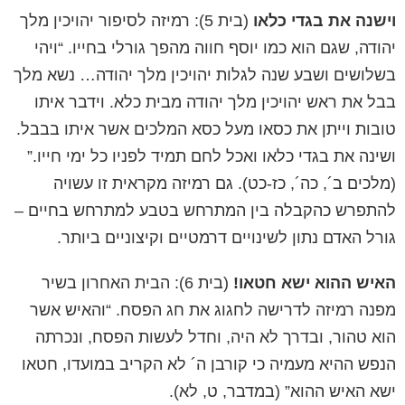
וישנה את בגדי כלאו
(בית 5): רמיזה לסיפור יהויכין מלך
יהודה, שגם הוא כמו יוסף חווה מהפך גורלי בחייו. “ויהי
בשלושים ושבע שנה לגלות יהויכין מלך יהודה… נשא מלך
בבל את ראש יהויכין מלך יהודה מבית כלא. וידבר איתו
טובות וייתן את כסאו מעל כסא המלכים אשר איתו בבבל.
ושינה את בגדי כלאו ואכל לחם תמיד לפניו כל ימי חייו.”
(מלכים ב´, כה´, כז-כט). גם רמיזה מקראית זו עשויה
להתפרש כהקבלה בין המתרחש בטבע למתרחש בחיים –
גורל האדם נתון לשינויים דרמטיים וקיצוניים ביותר.
האיש ההוא ישא חטאו!
(בית 6): הבית האחרון בשיר
מפנה רמיזה לדרישה לחגוג את חג הפסח. “והאיש אשר
הוא טהור, ובדרך לא היה, וחדל לעשות הפסח, ונכרתה
הנפש ההיא מעמיה כי קורבן ה´ לא הקריב במועדו, חטאו
ישא האיש ההוא” (במדבר, ט, לא).