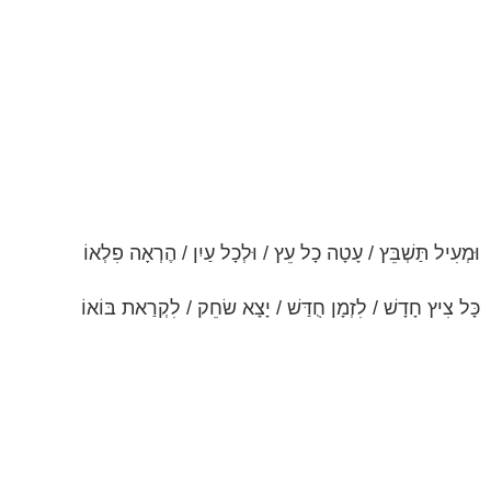
וּמְעִיל תַּשְׁבֵּץ / עָטָה כָל עֵץ / וּלְכָל עַיִן / הֶרְאָה פִלְאוֹ
כָּל צִיץ חָדָשׁ / לִזְמָן חֻדַּשׁ / יָצָא שׂחֵק / לִקְרַאת בּוֹאוֹ