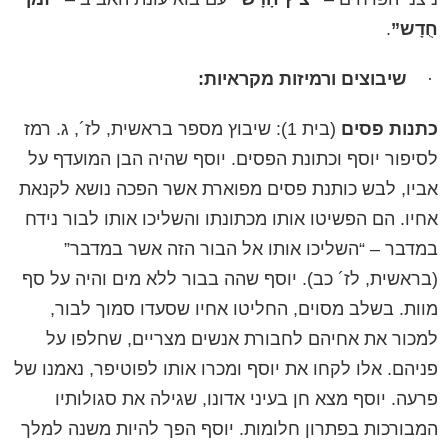
חֻדָש”
.
·
שיבוצים ורמיזות מקראיות:
כתנות פסים
(בית 1): שיבוץ מספר בראשית, לז´, ג. רמז
לסיפור יוסף וכתונת הפסים. יוסף שהיה הבן המועדף על
אביו, לבש כותנת פסים מפוארת אשר הפכה נושא לקנאת
אחיו. הם הפשיטו אותו מכתונתו והשליכו אותו לבור נידח
במדבר – “השליכו אותו אל הבור הזה אשר במדבר”
(בראשית, לז´ כב). יוסף שהה בבור ללא מים והיה על סף
מוות. בשלב מסוים, החליטו אחיו שסעדו סמוך לבור,
למכור את אחיהם לחבורת אנשים מצריים, שחלפו על
פניהם. אלו לקחו את יוסף ומכרו אותו לפוטיפר, נאמנו של
פרעה. יוסף מצא חן בעיני אדונו, שגילה את סגולותיו
המבורכות בפתרון חלומות. יוסף הפך להיות משנה למלך