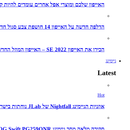
האייפון שלכם ומוצרי אפל אחרים עומדים להיות קל
הדלפה חדשה על האייפון 14 חושפת צבע סגול חדש לאייפונים החדשים
הכירו את האייפון SE 2022 – האייפון המוזל החדש של אפל
גיימינג
Latest
Hot
אוזניות הגיימינג Nightfall של JLab נוחתות בישראל במחיר אטרקטיבי של 199 שקלים – הנה הביקורת המלאה
סקירה מלאה מסך גיימינג Asus ROG Swift PG259QNR