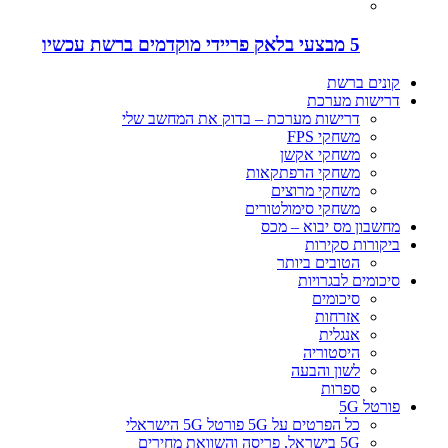
5 מבצעי בלאק פריידי מוקדמים ברשת עכשיו
קונים ברשת
דרישות מערכת
דרישות מערכת – בדוק את המחשב שלי
משחקי FPS
משחקי אקשן
משחקי הרפתקאות
משחקי מרוצים
משחקי סימולטורים
מחשבון מס יבוא – מכס
ביקורות סקירות
הטובים ביותר
סיכומים לבגרויות
סיכומים
אזרחות
אנגלית
היסטוריה
לשון והבעה
ספרות
פורטל 5G
כל הפרטים על 5G פורטל 5G הישראלי
5G בישראל, פריסה והשוואת מחירים