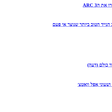
 הARC 3
ר כולם (דעה)
 ושעוני אפל וואטצ׳