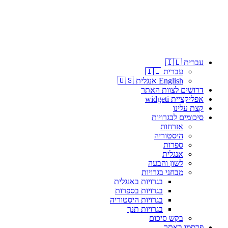
עברית 🇮🇱
עברית 🇮🇱
English אנגלית 🇺🇸
דרושים לצוות האתר
אפליקציית widgeti
קצת עלינו
סיכומים לבגרויות
אזרחות
היסטוריה
ספרות
אנגלית
לשון והבעה
מבחני בגרויות
בגרויות באנגלית
בגרויות בספרות
בגרויות היסטוריה
בגרויות תנך
בקש סיכום
פרסמו באתר