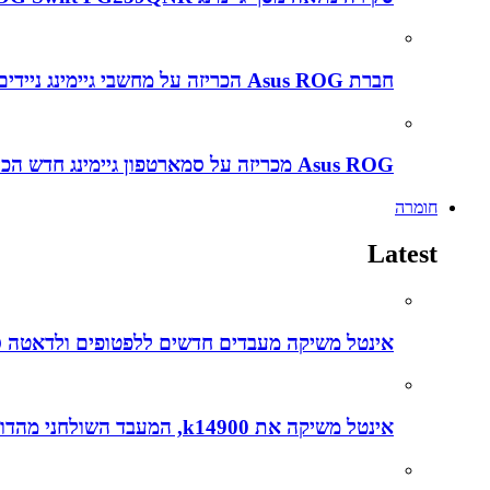
חברת Asus ROG הכריזה על מחשבי גיימינג ניידים חדשים ב CES2022
Asus ROG מכריזה על סמארטפון גיימינג חדש הכירו את ה ROG Phone 5s
חומרה
Latest
אינטל משיקה מעבדים חדשים ללפטופים ולדאטה סנטרים עם דגש על בינה מל
אינטל משיקה את k14900, המעבד השולחני מהדור ה-14, שפותח בהובלת הצוותים הישראלים