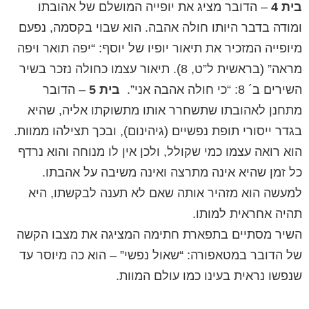
בית 4
– הדובר מציג את יופייה המושלם של אהובתו
ומודה בדבר היותו חולה אהבה. הוא שבוי בקסמה, נפעם
מיופייה המזכיר את תיאור יופיו של יוסף: “יפה תואר ויפה
מראה” (בראשית ל”ט, 8). תיאור עצמו כחולה נזכר בשיר
השירים ב´ 8: “כי חולה אהבה אני”.
בית 5
– הדובר
מתחנן לאהובתו שתשחרר אותו מתשוקתו אליה, שהיא
בגדר ייסורי תופת נפשיים (גיהינום), ובכך תצילהו ממוות.
הוא רואה עצמו כמי שקולל, ולכן אין לו מנוחה והוא נרדף
כל זמן שהיא אינה מתרצה ואינה משיבה על אהבתו.
למעשה הוא מזהיר אותה שאם לא תענה לבקשתו, היא
תהיה אחראית למותו.
השיר מסתיים בתפארת חתימה המציגה את מצבו הקשה
של הדובר במטאפורה: “שאול נפשי” – הוא כה מיוסר עד
שנפשו נראית בעינו כמו עולם המוות.