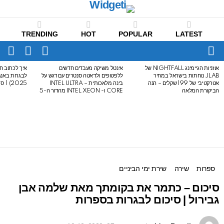
TRENDING
HOT
POPULAR
LATEST
CH
FOLLOW
SWITCH
US
SKIN
Menu
אוזניות הגיימינג NIGHTFALL של
אינטל משיקה מעבדים חדשים
איך לכתוב חי
LATEST
JLAB נוחתות בישראל במחיר
ללפטופים ולדאטה סנטרים עם דגש על
STORIES
אטרקטיבי של 199 שקלים – הנה
בינה מלאכותית – INTEL ULTRA
2025) | סיכום לבגרות באנגלית
הביקורת המלאה
CORE ו- INTEL XEON מהדור ה-5
ספרות
שירה
שירת ימי הביניים
סיכום – כתמר את בקומתך מאת שלמה אבן
גבירול | סיכום לבגרות בספרות