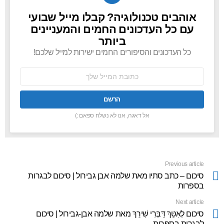
אוהבים טכנולוגיה? קבלו מייל שבועי
NEWSLETTER
עם כל העדכונים החמים והמעניינים
ביותר
כל העדכונים והסיפורים החמים ישירות למייל שלכם!
כתובת
אימל:
אל דאגה, אנו לא נשלח ספאם :)
Previous article
See
more
סיכום – כתב סתיו מאת שלמה אבן גבירול | סיכום לבגרות
בספרות
Next article
סיכום לְאִטֵּךְ דַּבְּרִי שִׁירֵךְ מאת שלמה אבן-גבירול | סיכום
לבגרות בספרות