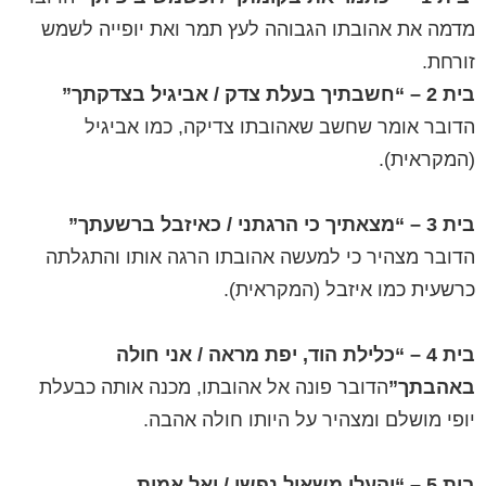
מדמה את אהובתו הגבוהה לעץ תמר ואת יופייה לשמש
זורחת.
בית 2 – “חשבתיך בעלת צדק / אביגיל בצדקתך”
הדובר אומר שחשב שאהובתו צדיקה, כמו אביגיל
(המקראית).
בית 3 – “מצאתיך כי הרגתני / כאיזבל ברשעתך”
הדובר מצהיר כי למעשה אהובתו הרגה אותו והתגלתה
כרשעית כמו איזבל (המקראית).
בית 4 – “כלילת הוד, יפת מראה / אני חולה
באהבתך”
הדובר פונה אל אהובתו, מכנה אותה כבעלת
יופי מושלם ומצהיר על היותו חולה אהבה.
בית 5 – “והעלי משאול נפשי / ואל אמות