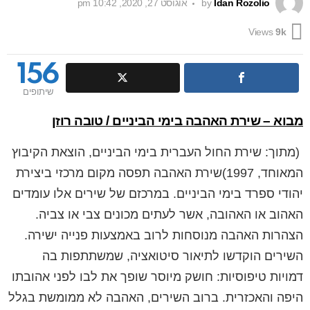
Idan Rozolio
by
אוגוסט 27, 2020, 10:42 pm
Views
9k
156
שיתופים
מבוא – שירת האהבה בימי הביניים / טובה רוזן
(מתוך: שירת החול העברית בימי הביניים, הוצאת הקיבוץ
המאוחד, 1997)שירת האהבה תפסה מקום מרכזי ביצירת
יהודי ספרד בימי הביניים. במרכזם של שירים אלו עומדים
האהוב או האהובה, אשר לעתים מכונים צבי או צביה.
הצהרות האהבה מנוסחות לרוב באמצעות פנייה ישירה.
השירים הוקדשו לתיאור סיטואציה, שמשתתפות בה
דמויות טיפוסיות: חושק מיוסר שופך את לבו לפני אהובתו
היפה והאכזרית. ברוב השירים, האהבה לא ממומשת בגלל