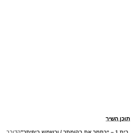
תוכן השיר
בית 1 – “כתמר את בקומתך / וכשמש ביפיתך”
הדובר