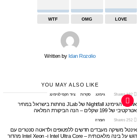
WTF
OMG
LOVE
Written by
Idan Rozolio
YOU MAY ALSO LIKE
192
Shares
גיימינג
סקירות
ציוד הקפי לגיימינג
אוזניות הגיימינג Nightfall של JLab נוחתות בישראל במחיר
אטרקטיבי של 199 שקלים – הנה הביקורת המלאה
252
Shares
חומרה
אינטל משיקה מעבדים חדשים ללפטופים ולדאטה סנטרים עם
דגש על בינה מלאכותית – Intel Ultra Core ו- Intel Xeon מהדור