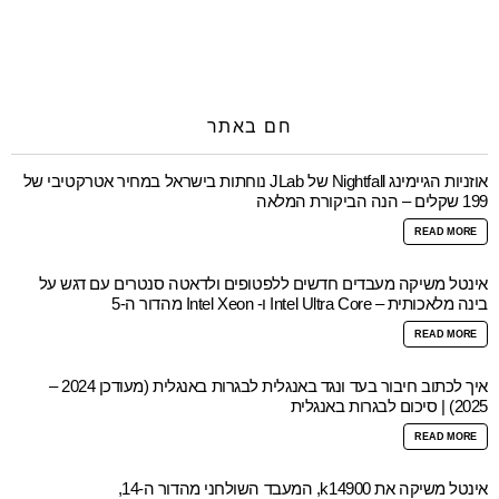
חם באתר
אוזניות הגיימינג Nightfall של JLab נוחתות בישראל במחיר אטרקטיבי של
199 שקלים – הנה הביקורת המלאה
READ MORE
אינטל משיקה מעבדים חדשים ללפטופים ולדאטה סנטרים עם דגש על
בינה מלאכותית – Intel Ultra Core ו- Intel Xeon מהדור ה-5
READ MORE
איך לכתוב חיבור בעד ונגד באנגלית לבגרות באנגלית (מעודכן 2024 –
2025) | סיכום לבגרות באנגלית
READ MORE
אינטל משיקה את k14900, המעבד השולחני מהדור ה-14,