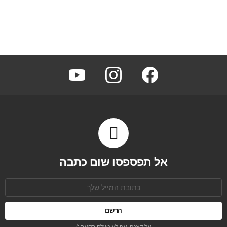
youtube
instagram
facebook
אל תפספסו שום כתבה
כתובת
אימל:
אל דאגה, אנו לא נשלח ספאם :)