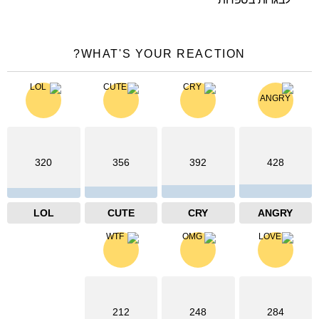
WHAT'S YOUR REACTION?
320
356
392
428
LOL
CUTE
CRY
ANGRY
212
248
284