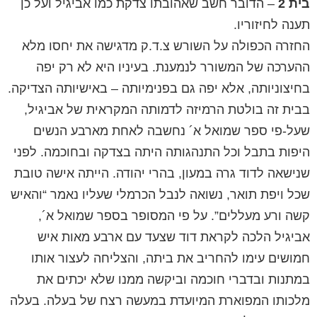
בית 2
– הדובר חשב שאהובתו צדקת כמו אביגיל ועל כן
תענה לחיזוריו.
החזרה הכפולה על השורש צ.ד.ק מדגישה את יחסו מלא
ההערכה של המשורר לנמענת. בעיניו היא לא רק יפה
בחיצוניותה, אלא יפה גם בפנימיותה – באישיותה הצדיקה.
בבית זה בולטת הרמיזה לדמותה המקראית של אביגיל,
שעל-פי ספר שמואל א´ נחשבה לאחת מארבע הנשים
היפות בתבל וכל התנהגותה היתה בצדקה ובחוכמה. לפני
שנישאה לדוד גרה במעון, בהרי יהודה. הייתה אישה טובת
שכל ויפת תואר, נשואה לנבל הכרמלי שעליו נאמר “והאיש
קשה ורע מעללים”. על פי המסופר בספר שמואל א´,
אביגיל הלכה לקראת דוד שצעד עם ארבע מאות איש
חמושים עימו להחריב את ביתה, והצליחה לעצור אותו
במתנות ובדברי חוכמה וביקשה ממנו שלא יכתים את
מלכותו המפוארת המיועדת במעשה רצח של בעלה. בעלה