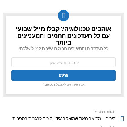
אוהבים טכנולוגיה? קבלו מייל שבועי
NEWSLETTER
עם כל העדכונים החמים והמעניינים
ביותר
כל העדכונים והסיפורים החמים ישירות למייל שלכם!
כתובת
אימל:
אל דאגה, אנו לא נשלח ספאם :)
Previous article
See
more
סיכום – מת אב מאת שמואל הנגיד | סיכום לבגרות בספרות