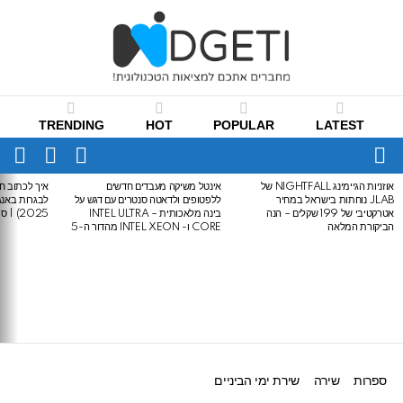
TRENDING
HOT
POPULAR
LATEST
CH
FOLLOW
SWITCH
US
SKIN
Menu
אוזניות הגיימינג NIGHTFALL של
אינטל משיקה מעבדים חדשים
איך לכתוב חי
LATEST
JLAB נוחתות בישראל במחיר
ללפטופים ולדאטה סנטרים עם דגש על
STORIES
אטרקטיבי של 199 שקלים – הנה
בינה מלאכותית – INTEL ULTRA
2025) | סיכום לבגרות באנגלית
הביקורת המלאה
CORE ו- INTEL XEON מהדור ה-5
ספרות
שירה
שירת ימי הביניים