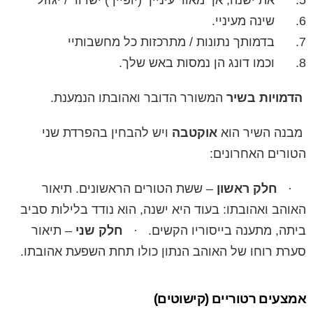
5. את ישנה, אך מאור עינייך (יופייך) ישדוד / יגזול
6. שינה מעיניי.
7. בדמותך נתונות / מתרכזות כל מחשבותיי
8. וכמו דונג הן נמסות באש שלך.
הדמויות בשיר
המשורר הדובר ואהובתו הנמענת.
מבנה השיר הוא
אוקטבה
ויש להבחין בהפרדת שני
הטורים האחרונים:
·
חלק ראשון
– ששת הטורים הראשונים. תיאור
האוהב ואהובתו: בעוד היא ישנה, הוא נודד בלילות סביב
ביתה, מתענה בייסוריו הקשים. ·
חלק שני
– תיאור
סערת רוחו של האוהב הנתון כולו תחת השפעת אהובתו.
אמצעים רטוריים (קישוטים)