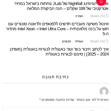
אוזניות הגיימינג Nightfall של JLab נוחתות בישראל במחיר
אטרקטיבי של 199 שקלים – הנה הביקורת המלאה
252
Shares
חומרה
אינטל משיקה מעבדים חדשים ללפטופים ולדאטה סנטרים עם
דגש על בינה מלאכותית – Intel Ultra Core ו- Intel Xeon מהדור
ה-5
192
Shares
אנגלית
סיכומים
איך לכתוב חיבור בעד ונגד באנגלית לבגרות באנגלית (מעודכן
2024 – 2025) | סיכום לבגרות באנגלית
כתיבת תגובה
האימייל לא יוצג באתר.
שדות החובה מסומנים
*
התגובה