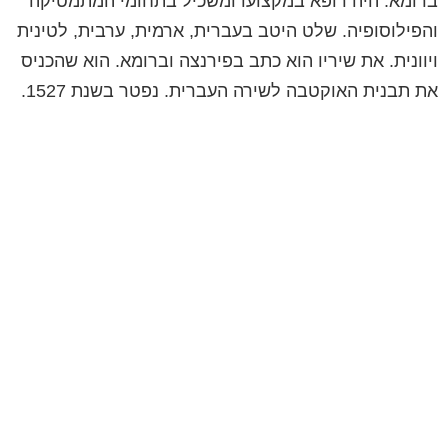
ברומא. היה רופא במקצועו ומשכיל בתחומי המתמטיקה
והפילוסופיה. שלט היטב בעברית, ארמית, ערבית, לטינית
ויוונית. את שיריו הוא כתב בפירנצה וברומא. הוא שהכניס
את תבנית האוקטבה לשירה העברית. נפטר בשנת 1527.