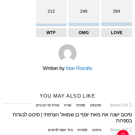
212
248
284
WTF
OMG
LOVE
Written by
Idan Rozolio
YOU MAY ALSO LIKE
156
Shares
סיכומים
ספרות
שירה
שירת ימי הביניים
סיכום ישנה את מאת יוסף בן שמואל הצרפתי | סיכום לבגרות
בספרות
192
Shares
גיימינג
סקירות
ציוד הקפי לגיימינג