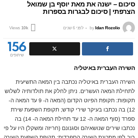
סיכום – ישנה את מאת יוסף בן שמואל
הצרפתי | סיכום לבגרות בספרות
Idan Rozolio
by
לפני 6 שנים
Views
10k
156
שיתופים
השירה העברית באיטליה
השירה העברית באיטליה נכתבה בין המאה התשיעית
לתחילת המאה העשרים. ניתן לחלק את תולדותיה לשלוש
תקופות: תקופת הפיוט הקדום (המאה ה- 9 עד המאה ה-
12) בה נכתבו בעיקר שירי קודש; תקופת השפעת שירת
ספרד (סוף המאה ה- 12 עד תחילת המאה ה- 14) בה
נכתבו שירים שנושאיהם וסגנונם (חריזה ומשקל) היו על פי
רוב לפי מתכונת השירה הספרדית; תקופת השפעת השירה