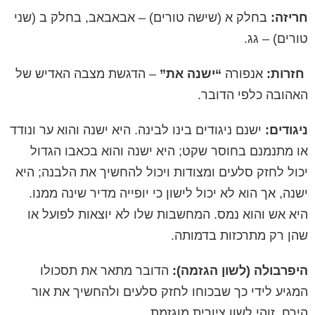
חריזה:
בחלק א (שישה טורים) – אבאבאב, בחלק ב (שני
טורים) – גג.
חזרות:
אנפורה
“ישנה את”
– הדגשת מצבה האדיש של
האהובה כלפי הדובר.
ניגודים:
ישנם ניגודים בינו לבינה. היא ישנה והוא ער ונודד
או מתנמנם בחוסר שקט; היא ישנה והוא בכאבו הגדול
יכול לחזק סלעים ומצודות ויכול להחשיך את הלבנה; היא
ישנה, אך הוא לא יכול לישון כי יופייה מדיר שינה ממנו.
היא אש והוא נמס. המחשבות שלו לא יוצאות לפועל או
שהן רק מתרכזות בדמותה.
היפרבולה (לשון הגזמה):
הדובר מתאר את תסכולו
המגיע לידי כך שבכוחו לחזק סלעים ולהחשיך את אור
הירח. זוהי לשון ציורית מוגזמת.