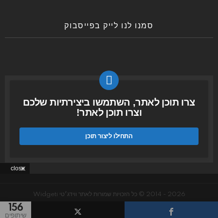
סמנו לנו לייק בפייסבוק
צרו תוכן לאתר, השתמשו ביצירתיות שלכם
וצרו תוכן לאתר!
התחילו ליצור תוכן
close
2026 - 2014 © כל הזכויות שמורות לאתר ווידג׳טי Widgeti
156
עמוד הבית
GDPR Privacy policy
קונים ברשת
קצת עלינו
צרו קשר
שיתופים