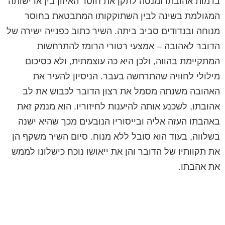
בדמות אהובתו ומנסה לתקן את חוסר האיזון בין אדישותה
המגולמת בשינה לבין השתוקקותו המתבטאת בחוסר
מנוחה ובנדודים סביב ביתה. השיר כתוב כפנייה ישירה של
הדובר לאהובה – אמצעי רטורי הרומז להתרחשות
המתקיימת בהווה, ולכן היא כה עוצמתית, ולא כסיכום
מילולי לחוויה שהתרחשה בעבר. הניסיון להעיר את
האהובה משנתה מסמל את רצון הדובר לכבוש את לב
אהובתו, לשכנע אותה להיענות לחיזוריו. הוא מנמק זאת
באהבתו העזה אליה ובייסוריו הנובעים מכך שהיא ישנה
בשלווה, בעוד הוא סובל ללא מנוח. סיום השיר משקף הן
את תקוותיו של הדובר והן את ייאושו נוכח כישלונו לממש
את אהבתו.