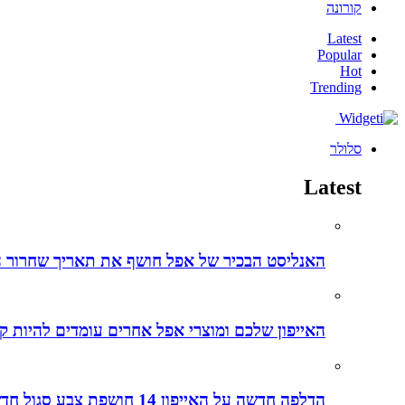
קורונה
Latest
Popular
Hot
Trending
סלולר
Latest
האנליסט הבכיר של אפל חושף את תאריך שחרור ה-iPhone 15 ליום מדויק – הנה כל הפרטים והשמועות על האייפו
האייפון שלכם ומוצרי אפל אחרים עומדים להיות קל
הדלפה חדשה על האייפון 14 חושפת צבע סגול חדש לאייפונים החדשים