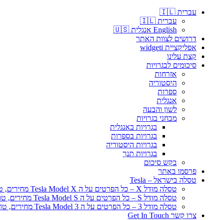
עברית 🇮🇱
עברית 🇮🇱
English אנגלית 🇺🇸
דרושים לצוות האתר
אפליקציית widgeti
קצת עלינו
סיכומים לבגרויות
אזרחות
היסטוריה
ספרות
אנגלית
לשון והבעה
מבחני בגרויות
בגרויות באנגלית
בגרויות בספרות
בגרויות היסטוריה
בגרויות תנך
בקש סיכום
פרסמו באתר
טסלה בישראל – Tesla
טסלה מודל X – כל הפרטים על ה Tesla Model X מחירים, טווח נסיעה
טסלה מודל S – כל הפרטים על ה Tesla Model S מחירים, טווח נסיעה
טסלה מודל 3 – כל הפרטים על ה Tesla Model 3 מחירים, טווח נסיעה
צרו קשר Get In Touch