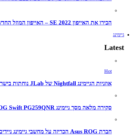
הכירו את האייפון SE 2022 – האייפון המוזל החדש של אפל
גיימינג
Latest
Hot
אוזניות הגיימינג Nightfall של JLab נוחתות בישראל במחיר אטרקטיבי של 199 שקלים – הנה הביקורת המלאה
סקירה מלאה מסך גיימינג Asus ROG Swift PG259QNR
חברת Asus ROG הכריזה על מחשבי גיימינג ניידים חדשים ב CES2022