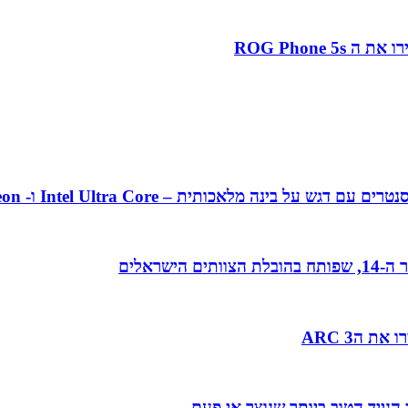
אכותית – Intel Ultra Core ו- Intel Xeon מהדור ה-5
 הARC 3