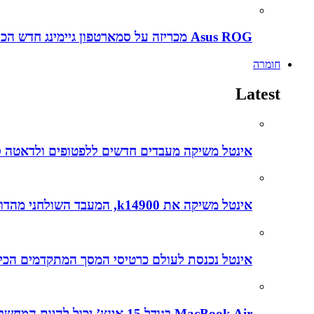
Asus ROG מכריזה על סמארטפון גיימינג חדש הכירו את ה ROG Phone 5s
חומרה
Latest
אינטל משיקה מעבדים חדשים ללפטופים ולדאטה סנטרים עם דגש על בינה מל
אינטל משיקה את k14900, המעבד השולחני מהדור ה-14, שפותח בהובלת הצוותים הישראלים
אינטל נכנסת לעולם כרטיסי המסך המתקדמים הכירו את
MacBook Air בגודל 15 אינץ’ יכול להיות המחשב הנייד הטוב ביותר שנוצר אי פעם