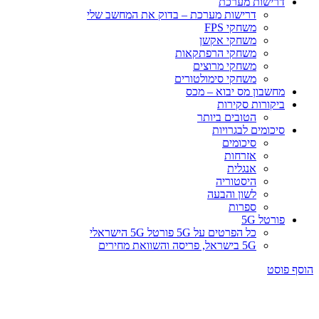
דרישות מערכת
דרישות מערכת – בדוק את המחשב שלי
משחקי FPS
משחקי אקשן
משחקי הרפתקאות
משחקי מרוצים
משחקי סימולטורים
מחשבון מס יבוא – מכס
ביקורות סקירות
הטובים ביותר
סיכומים לבגרויות
סיכומים
אזרחות
אנגלית
היסטוריה
לשון והבעה
ספרות
פורטל 5G
כל הפרטים על 5G פורטל 5G הישראלי
5G בישראל, פריסה והשוואת מחירים
הוסף פוסט