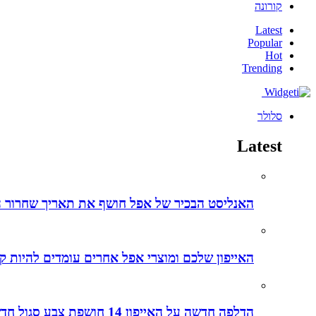
קורונה
Latest
Popular
Hot
Trending
סלולר
Latest
האנליסט הבכיר של אפל חושף את תאריך שחרור ה-iPhone 15 ליום מדויק – הנה כל הפרטים והשמועות על האייפו
האייפון שלכם ומוצרי אפל אחרים עומדים להיות קל
הדלפה חדשה על האייפון 14 חושפת צבע סגול חדש לאייפונים החדשים