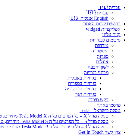
עברית 🇮🇱
עברית 🇮🇱
English אנגלית 🇺🇸
דרושים לצוות האתר
אפליקציית widgeti
קצת עלינו
סיכומים לבגרויות
אזרחות
היסטוריה
ספרות
אנגלית
לשון והבעה
מבחני בגרויות
בגרויות באנגלית
בגרויות בספרות
בגרויות היסטוריה
בגרויות תנך
בקש סיכום
פרסמו באתר
טסלה בישראל – Tesla
טסלה מודל X – כל הפרטים על ה Tesla Model X מחירים, טווח נסיעה
טסלה מודל S – כל הפרטים על ה Tesla Model S מחירים, טווח נסיעה
טסלה מודל 3 – כל הפרטים על ה Tesla Model 3 מחירים, טווח נסיעה
צרו קשר Get In Touch