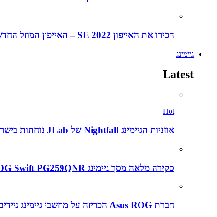
הכירו את האייפון SE 2022 – האייפון המוזל החדש של אפל
גיימינג
Latest
Hot
אוזניות הגיימינג Nightfall של JLab נוחתות בישראל במחיר אטרקטיבי של 199 שקלים – הנה הביקורת המלאה
סקירה מלאה מסך גיימינג Asus ROG Swift PG259QNR
חברת Asus ROG הכריזה על מחשבי גיימינג ניידים חדשים ב CES2022