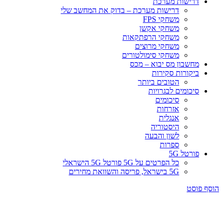
דרישות מערכת
דרישות מערכת – בדוק את המחשב שלי
משחקי FPS
משחקי אקשן
משחקי הרפתקאות
משחקי מרוצים
משחקי סימולטורים
מחשבון מס יבוא – מכס
ביקורות סקירות
הטובים ביותר
סיכומים לבגרויות
סיכומים
אזרחות
אנגלית
היסטוריה
לשון והבעה
ספרות
פורטל 5G
כל הפרטים על 5G פורטל 5G הישראלי
5G בישראל, פריסה והשוואת מחירים
הוסף פוסט