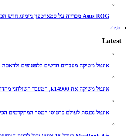
Asus ROG מכריזה על סמארטפון גיימינג חדש הכירו את ה ROG Phone 5s
חומרה
Latest
אינטל משיקה מעבדים חדשים ללפטופים ולדאטה סנטרים עם דגש על בינה מל
אינטל משיקה את k14900, המעבד השולחני מהדור ה-14, שפותח בהובלת הצוותים הישראלים
אינטל נכנסת לעולם כרטיסי המסך המתקדמים הכירו את
MacBook Air בגודל 15 אינץ’ יכול להיות המחשב הנייד הטוב ביותר שנוצר אי פעם