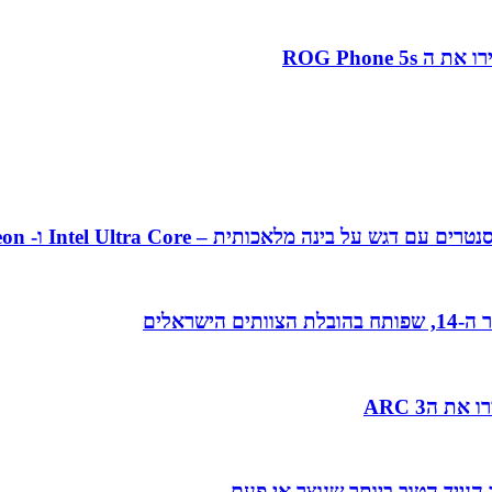
אכותית – Intel Ultra Core ו- Intel Xeon מהדור ה-5
 הARC 3