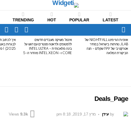
TRENDING
HOT
POPULAR
LATEST
CH
FOLLOW
SWITCH
US
SKIN
Menu
אוזניות הגיימינג NIGHTFALL של
אינטל משיקה מעבדים חדשים
איך לכתוב חי
LATEST
JLAB נוחתות בישראל במחיר
ללפטופים ולדאטה סנטרים עם דגש על
STORIES
אטרקטיבי של 199 שקלים – הנה
בינה מלאכותית – INTEL ULTRA
2025) | סיכום לבגרות באנגלית
הביקורת המלאה
CORE ו- INTEL XEON מהדור ה-5
Deals_Page
by
עידן
מרץ 17, 2019, 8:18 pm
Views
9.3k