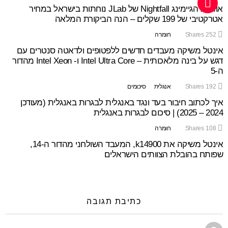
אוזניות הגיימינג Nightfall של JLab נוחתות בישראל במחיר
אטרקטיבי של 199 שקלים – הנה הביקורת המלאה
252
Shares
חומרה
אינטל משיקה מעבדים חדשים ללפטופים ולדאטה סנטרים עם
דגש על בינה מלאכותית – Intel Ultra Core ו- Intel Xeon מהדור
ה-5
192
Shares
אנגלית
סיכומים
איך לכתוב חיבור בעד ונגד באנגלית לבגרות באנגלית (מעודכן
2024 – 2025) | סיכום לבגרות באנגלית
108
Shares
חומרה
אינטל משיקה את k14900, המעבד השולחני מהדור ה-14,
שפותח בהובלת הצוותים הישראלים
כתיבת תגובה