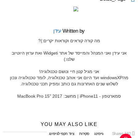
Written by
עידן
מה קורה קוראים וקוראות יקרים:)?
אני עידן ואני המנהל והמייסד של אתר Widgeti ואת ערוץ היוטיוב
שלנו:)
אני מגיל קטן חיי ונושם טכנולוגיה!
מהwindowsXP ועד היום אני אוהב טכנולוגיה, לומד טכנולוגיה ונכון
לשלוש שנים האחרונות גם כותב ומפיק תכני טכנולוגיה.
סמארטפון - iPhone11 | מחשב: MacBook Pro 15" 2017
YOU MAY ALSO LIKE
192
Shares
גיימינג
סקירות
ציוד הקפי לגיימינג