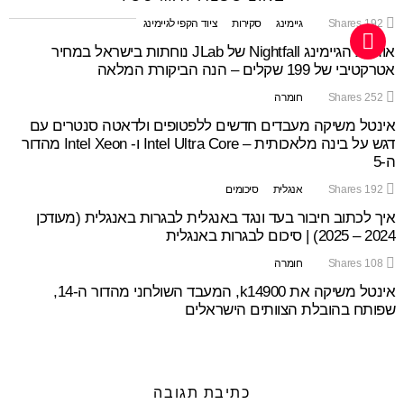
192
Shares
גיימינג
סקירות
ציוד הקפי לגיימינג
אוזניות הגיימינג Nightfall של JLab נוחתות בישראל במחיר
אטרקטיבי של 199 שקלים – הנה הביקורת המלאה
252
Shares
חומרה
אינטל משיקה מעבדים חדשים ללפטופים ולדאטה סנטרים עם
דגש על בינה מלאכותית – Intel Ultra Core ו- Intel Xeon מהדור
ה-5
192
Shares
אנגלית
סיכומים
איך לכתוב חיבור בעד ונגד באנגלית לבגרות באנגלית (מעודכן
2024 – 2025) | סיכום לבגרות באנגלית
108
Shares
חומרה
אינטל משיקה את k14900, המעבד השולחני מהדור ה-14,
שפותח בהובלת הצוותים הישראלים
כתיבת תגובה