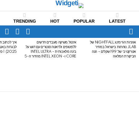
TRENDING
HOT
POPULAR
LATEST
CH
FOLLOW
SWITCH
US
SKIN
Menu
אוזניות הגיימינג NIGHTFALL של
אינטל משיקה מעבדים חדשים
איך לכתוב חי
LATEST
JLAB נוחתות בישראל במחיר
ללפטופים ולדאטה סנטרים עם דגש על
STORIES
אטרקטיבי של 199 שקלים – הנה
בינה מלאכותית – INTEL ULTRA
2025) | סיכום לבגרות באנגלית
הביקורת המלאה
CORE ו- INTEL XEON מהדור ה-5