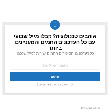
אוהבים טכנולוגיה? קבלו מייל שבועי
NEWSLETTER
עם כל העדכונים החמים והמעניינים
ביותר
כל העדכונים והסיפורים החמים ישירות למייל שלכם!
כתובת
אימל:
אל דאגה, אנו לא נשלח ספאם :)
Previous article
See