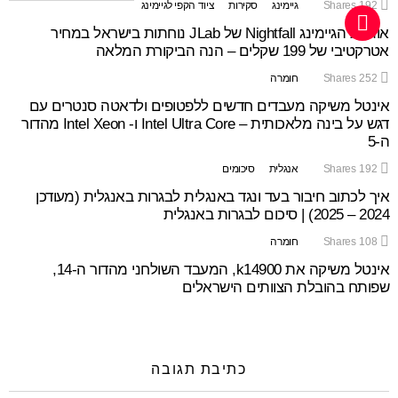
192
Shares
גיימינג
סקירות
ציוד הקפי לגיימינג
אוזניות הגיימינג Nightfall של JLab נוחתות בישראל במחיר
אטרקטיבי של 199 שקלים – הנה הביקורת המלאה
252
Shares
חומרה
אינטל משיקה מעבדים חדשים ללפטופים ולדאטה סנטרים עם
דגש על בינה מלאכותית – Intel Ultra Core ו- Intel Xeon מהדור
ה-5
192
Shares
אנגלית
סיכומים
איך לכתוב חיבור בעד ונגד באנגלית לבגרות באנגלית (מעודכן
2024 – 2025) | סיכום לבגרות באנגלית
108
Shares
חומרה
אינטל משיקה את k14900, המעבד השולחני מהדור ה-14,
שפותח בהובלת הצוותים הישראלים
כתיבת תגובה