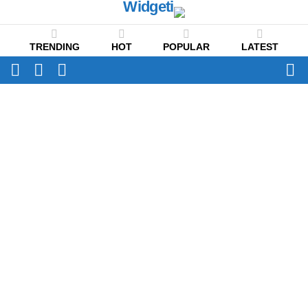
TRENDING
HOT
POPULAR
LATEST
CH
FOLLOW
SWITCH
US
SKIN
Menu