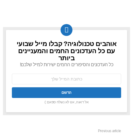
אוהבים טכנולוגיה? קבלו מייל שבועי
NEWSLETTER
עם כל העדכונים החמים והמעניינים
ביותר
כל העדכונים והסיפורים החמים ישירות למייל שלכם!
כתובת
אימל:
אל דאגה, אנו לא נשלח ספאם :)
Previous article
See