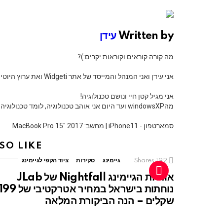
Written by
עידן
מה קורה קוראים וקוראות יקרים:)?
אני עידן ואני המנהל והמייסד של אתר Widgeti ואת ערוץ היוטיוב שלנו:)
אני מגיל קטן חיי ונושם טכנולוגיה!
מהwindowsXP ועד היום אני אוהב טכנולוגיה, לומד טכנולוגיה ונכון לשלוש שנים האחרונות גם כותב ומפיק תכני טכנולוגיה.
סמארטפון - iPhone11 | מחשב: MacBook Pro 15" 2017
SO LIKE
192
Shares
גיימינג
סקירות
ציוד הקפי לגיימינג
אוזניות הגיימינג Nightfall של JLab
נוחתות בישראל במחיר אטרקטיבי של 9
שקלים – הנה הביקורת המלאה