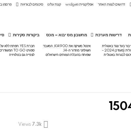
דרושים לצוות האתר
אפליקציית widgeti
קצת עלינו
סיכומים לבגרויות
פרסמו ב
ת
דרישות מערכת
מחשבון מס יבוא – מכס
ביקורות סקירות
סיכ
בור בעד ונגד באנגלית
אינטל משיקה את K14900, המעבד
חברת YES תפתח ללא 
לבגרות באנגלית (מעודכן 2024 –
השולחני מהדור ה-14,
ספורט TO GO המש
שפותח בהובלת הצוותים הישראלים
לצפייה גם בטלוויזיה
150
Views
7.3k