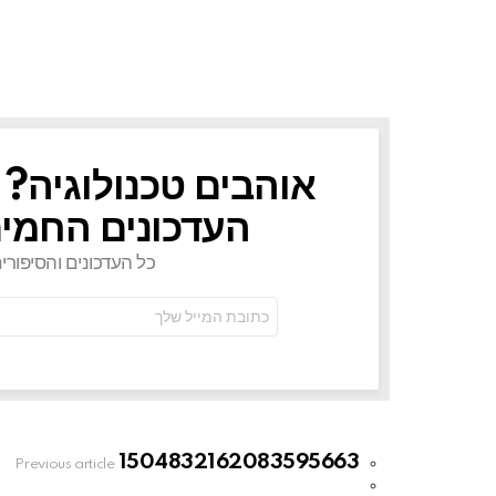
אוהבים טכנולוגיה? 
NEWSLETTER
העדכונים החמים
כל העדכונים והסיפורי
כתובת
אימל:
1504832162083595663
See
Previous article
more