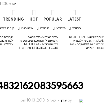
עברית 🇮🇱
TRENDING
HOT
POPULAR
LATEST
סלולר
גיימינג
חומרה
אינטרנט
קונים ברש
אוזניות הגיימינג NIGHTFALL של
אינטל משיקה מעבדים חדשים
איך לכתוב חי
LATEST
JLAB נוחתות בישראל במחיר
ללפטופים ולדאטה סנטרים עם דגש על
STORIES
אטרקטיבי של 199 שקלים – הנה
בינה מלאכותית – INTEL ULTRA
2025) | סיכום לבגרות באנגלית
הביקורת המלאה
CORE ו- INTEL XEON מהדור ה-5
4832162083595663
by
עידן
ינואר 6, 2018, 10:13 pm