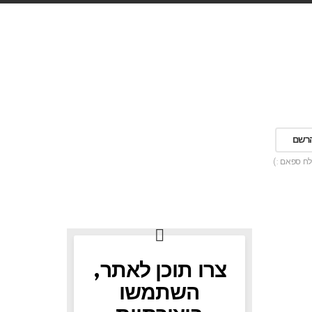
לח ספאם :)
צרו תוכן לאתר,
השתמשו