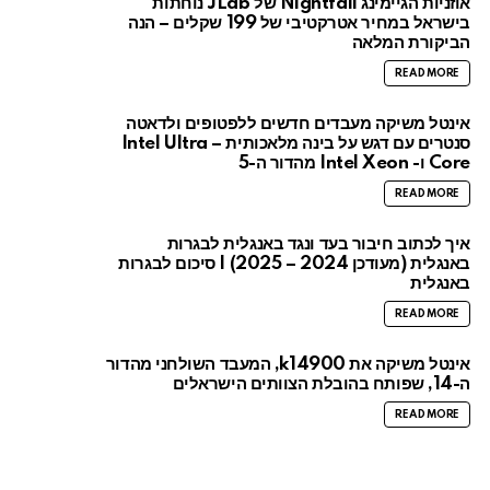
אוזניות הגיימינג Nightfall של JLab נוחתות
בישראל במחיר אטרקטיבי של 199 שקלים – הנה
הביקורת המלאה
READ MORE
אינטל משיקה מעבדים חדשים ללפטופים ולדאטה
סנטרים עם דגש על בינה מלאכותית – Intel Ultra
Core ו- Intel Xeon מהדור ה-5
READ MORE
איך לכתוב חיבור בעד ונגד באנגלית לבגרות
באנגלית (מעודכן 2024 – 2025) | סיכום לבגרות
באנגלית
READ MORE
אינטל משיקה את k14900, המעבד השולחני מהדור
ה-14, שפותח בהובלת הצוותים הישראלים
READ MORE