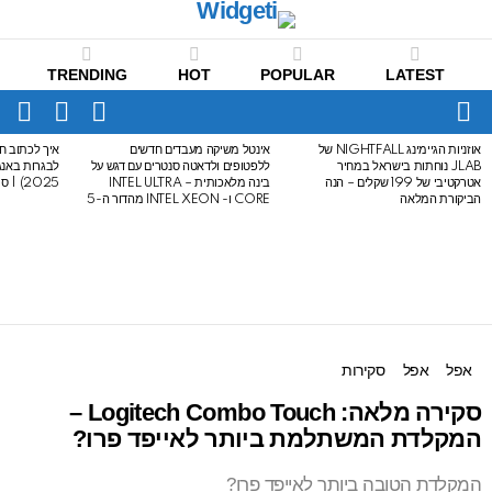
TRENDING
HOT
POPULAR
LATEST
CH
FOLLOW
SWITCH
US
SKIN
Menu
אוזניות הגיימינג NIGHTFALL של
אינטל משיקה מעבדים חדשים
איך לכתוב חי
LATEST
JLAB נוחתות בישראל במחיר
ללפטופים ולדאטה סנטרים עם דגש על
STORIES
אטרקטיבי של 199 שקלים – הנה
בינה מלאכותית – INTEL ULTRA
2025) | סיכום לבגרות באנגלית
הביקורת המלאה
CORE ו- INTEL XEON מהדור ה-5
אפל
אפל
סקירות
סקירה מלאה: Logitech Combo Touch –
המקלדת המשתלמת ביותר לאייפד פרו?
המקלדת הטובה ביותר לאייפד פרו?