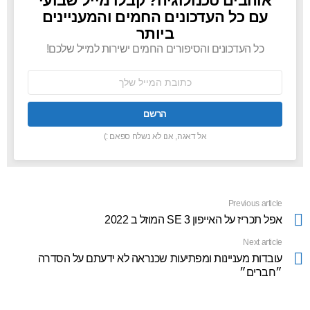
אוהבים טכנולוגיה? קבלו מייל שבועי
עם כל העדכונים החמים והמעניינים
ביותר
כל העדכונים והסיפורים החמים ישירות למייל שלכם!
כתובת
אימל:
אל דאגה, אנו לא נשלח ספאם :)
Previous article
See
more
אפל תכריז על האייפון SE 3 המוזל ב 2022
Next article
עובדות מעניינות ומפתיעות שכנראה לא ידעתם על הסדרה
״חברים״