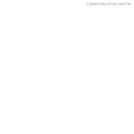
אל דאגה, אנו לא נשלח ספאם :)