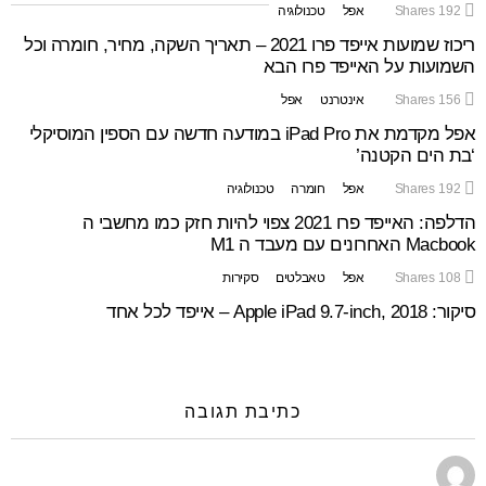
192
Shares
אפל
טכנולוגיה
ריכוז שמועות אייפד פרו 2021 – תאריך השקה, מחיר, חומרה וכל
השמועות על האייפד פרו הבא
156
Shares
אינטרנט
אפל
אפל מקדמת את iPad Pro במודעה חדשה עם הספין המוסיקלי
‘בת הים הקטנה’
192
Shares
אפל
חומרה
טכנולוגיה
הדלפה: האייפד פרו 2021 צפוי להיות חזק כמו מחשבי ה
Macbook האחרונים עם מעבד ה M1
108
Shares
אפל
טאבלטים
סקירות
סיקור: Apple iPad 9.7-inch, 2018 – אייפד לכל אחד
כתיבת תגובה