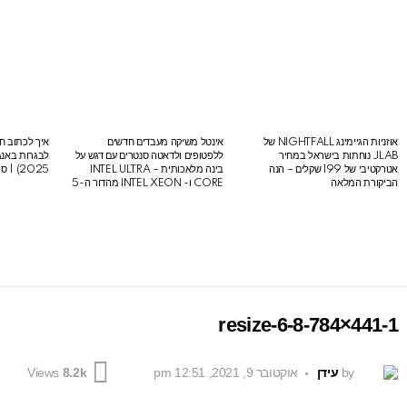
אוזניות הגיימינג NIGHTFALL של
אינטל משיקה מעבדים חדשים
איך לכתוב חי
LATEST
JLAB נוחתות בישראל במחיר
ללפטופים ולדאטה סנטרים עם דגש על
STORIES
אטרקטיבי של 199 שקלים – הנה
בינה מלאכותית – INTEL ULTRA
2025) | סיכום לבגרות באנגלית
הביקורת המלאה
CORE ו- INTEL XEON מהדור ה-5
resize-6-8-784×441-1
by
עידן
אוקטובר 9, 2021, 12:51 pm
Views
8.2k