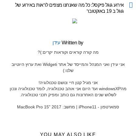
more
אירוע גוגל פיקסל: כל מה שאנחנו מצפים לראות באירוע של
גוגל ב 19 באוקטובר
Written by
עידן
מה קורה קוראים וקוראות יקרים:)?
אני עידן ואני המנהל והמייסד של אתר Widgeti ואת ערוץ היוטיוב
שלנו:)
אני מגיל קטן חיי ונושם טכנולוגיה!
מהwindowsXP ועד היום אני אוהב טכנולוגיה, לומד טכנולוגיה ונכון
לשלוש שנים האחרונות גם כותב ומפיק תכני טכנולוגיה.
סמארטפון - iPhone11 | מחשב: MacBook Pro 15" 2017
YOU MAY ALSO LIKE