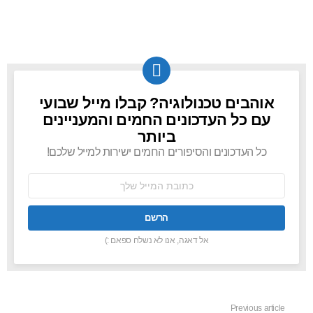
אוהבים טכנולוגיה? קבלו מייל שבועי
NEWSLETTER
עם כל העדכונים החמים והמעניינים
ביותר
כל העדכונים והסיפורים החמים ישירות למייל שלכם!
כתובת
אימל:
אל דאגה, אנו לא נשלח ספאם :)
Previous article
See