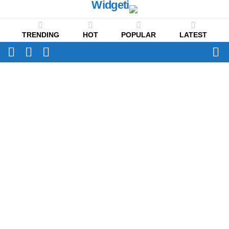
TRENDING
HOT
POPULAR
LATEST
CH
FOLLOW
SWITCH
US
SKIN
Menu