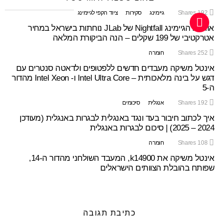
192
Shares
גיימינג
סקירות
ציוד הקפי לגיימינג
אוזניות הגיימינג Nightfall של JLab נוחתות בישראל במחיר
אטרקטיבי של 199 שקלים – הנה הביקורת המלאה
252
Shares
חומרה
אינטל משיקה מעבדים חדשים ללפטופים ולדאטה סנטרים עם
דגש על בינה מלאכותית – Intel Ultra Core ו- Intel Xeon מהדור
ה-5
192
Shares
אנגלית
סיכומים
איך לכתוב חיבור בעד ונגד באנגלית לבגרות באנגלית (מעודכן
2024 – 2025) | סיכום לבגרות באנגלית
108
Shares
חומרה
אינטל משיקה את k14900, המעבד השולחני מהדור ה-14,
שפותח בהובלת הצוותים הישראלים
כתיבת תגובה