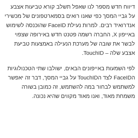
דיווח חדש מספר לנו שאפל תשלב קורא טביעות אצבע
על גביי המסך כפי שאנו רואים בסמארטפונים של מכשירי
אנדרואיד רבים. למרות נעילת FaceID שהוכנסה לשימוש
באייפון X, החברה רשמה פטנט חדש באירופה שצפוי
לבשר את שובה של מערכת הנעילה באמצעות טביעת
אצבע שלה – TouchID.
לפי השמעות באייפונים הבאים, ישולבו שתי הטכנולוגיות
הFaceID לצד הTouchID על גביי המסך, דבר זה יאפשר
למשתמש לבחור במה להשתמש, זה כמובן בשורה
משמחת מאוד, ואנו מאוד מקווים שהיא נכונה.