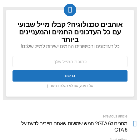
אוהבים טכנולוגיה? קבלו מייל שבועי
NEWSLETTER
עם כל העדכונים החמים והמעניינים
ביותר
כל העדכונים והסיפורים החמים ישירות למייל שלכם!
כתובת
אימל:
אל דאגה, אנו לא נשלח ספאם :)
Previous article
See
more
מחכים לGTA 6? חמש שמועות שאתם חייבים לדעת על
GTA 6