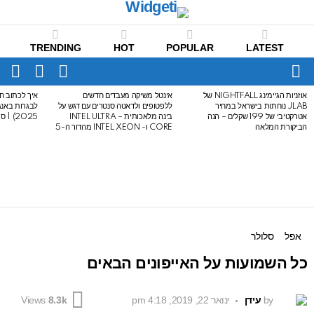
TRENDING
HOT
POPULAR
LATEST
CH
FOLLOW
SWITCH
US
SKIN
Menu
אוזניות הגיימינג NIGHTFALL של
אינטל משיקה מעבדים חדשים
איך לכתוב חי
LATEST
JLAB נוחתות בישראל במחיר
ללפטופים ולדאטה סנטרים עם דגש על
STORIES
אטרקטיבי של 199 שקלים – הנה
בינה מלאכותית – INTEL ULTRA
2025) | סיכום לבגרות באנגלית
הביקורת המלאה
CORE ו- INTEL XEON מהדור ה-5
אפל
סלולר
כל השמועות על האייפונים הבאים
by
עידן
ינואר 22, 2019, 4:18 pm
Views
8.3k