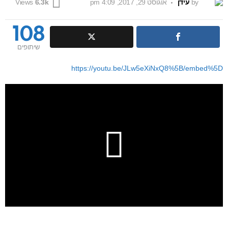
by
עידן
אוגוסט 29, 2017, 4:09 pm
Views
6.3k
108
שיתופים
https://youtu.be/JLw5eXiNxQ8%5B/embed%5D