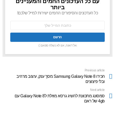
עם כל העדכונים החמים והמעניינים
ביותר
כל העדכונים והסיפורים החמים ישירות למייל שלכם!
כתובת
אימל:
אל דאגה, אנו לא נשלח ספאם :)
Previous article
See
more
הכירו Samsung Galaxy Note 8 מסך ענק, עיצוב מרהיב
ובלי פיצוצים
Next article
סמסונג מתכוונת להשיג גרסא מוזלת לGalaxy Note 8 עם
4gb של ראם