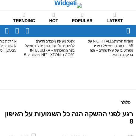
TRENDING
HOT
POPULAR
LATEST
CH
FOLLOW
SWITCH
US
SKIN
Menu
אוזניות הגיימינג NIGHTFALL של
אינטל משיקה מעבדים חדשים
איך לכתוב חי
LATEST
JLAB נוחתות בישראל במחיר
ללפטופים ולדאטה סנטרים עם דגש על
STORIES
אטרקטיבי של 199 שקלים – הנה
בינה מלאכותית – INTEL ULTRA
2025) | סיכום לבגרות באנגלית
הביקורת המלאה
CORE ו- INTEL XEON מהדור ה-5
סלולר
רגע לפני ההשקה הנה כל השמועות על האיפון
8