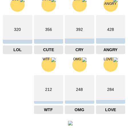
320
356
392
428
LOL
CUTE
CRY
ANGRY
212
248
284
WTF
OMG
LOVE