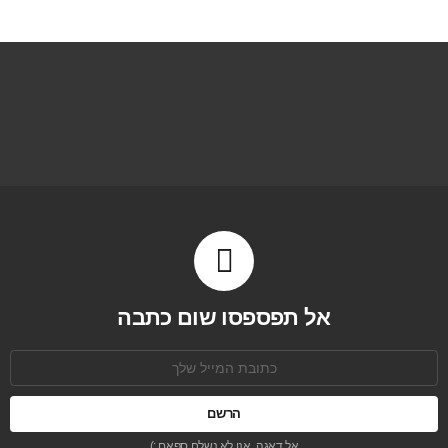
אל תפספסו שום כתבה
כתובת
אימל:
אל דאגה, אנו לא נשלח ספאם :)