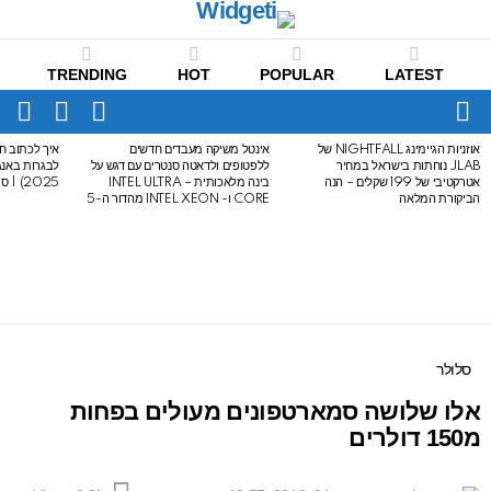
TRENDING
HOT
POPULAR
LATEST
CH
FOLLOW
SWITCH
US
SKIN
Menu
אוזניות הגיימינג NIGHTFALL של
אינטל משיקה מעבדים חדשים
איך לכתוב חי
LATEST
JLAB נוחתות בישראל במחיר
ללפטופים ולדאטה סנטרים עם דגש על
STORIES
אטרקטיבי של 199 שקלים – הנה
בינה מלאכותית – INTEL ULTRA
2025) | סיכום לבגרות באנגלית
הביקורת המלאה
CORE ו- INTEL XEON מהדור ה-5
סלולר
אלו שלושה סמארטפונים מעולים בפחות
מ150 דולרים