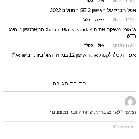
108
Shares
אפל
סלולר
אפל תכריז על האייפון SE 3 המוזל ב 2022
132
Shares
גיימינג
סלולר
שיאומי משיקה את ה Xiaomi Black Shark 4 סמארטפון גיימינג
חדש
120
Shares
אפל
סלולר
איפה תוכלו לקנות את האייפון 12 במחיר הזול ביותר בישראל?
כתיבת תגובה
האימייל לא יוצג באתר.
שדות החובה מסומנים
*
התגובה
שלך
*