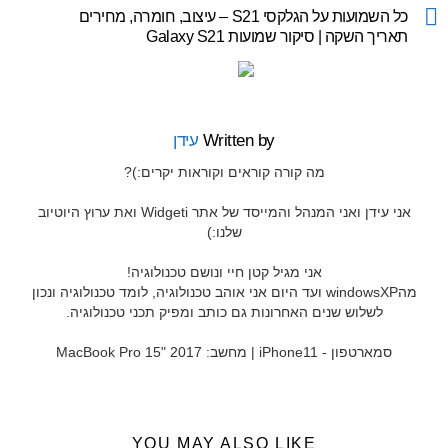
more
כל השמועות על הגלקסי S21 – עיצוב, חומרה, מחירים
תאריך השקה | סיקור שמועות Galaxy S21
Written by
עידן
מה קורה קוראים וקוראות יקרים:)?
אני עידן ואני המנהל והמייסד של אתר Widgeti ואת ערוץ היוטיוב
שלנו:)
אני מגיל קטן חיי ונושם טכנולוגיה!
מהwindowsXP ועד היום אני אוהב טכנולוגיה, לומד טכנולוגיה ונכון
לשלוש שנים האחרונות גם כותב ומפיק תכני טכנולוגיה.
סמארטפון - iPhone11 | מחשב: MacBook Pro 15" 2017
YOU MAY ALSO LIKE