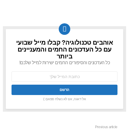
אוהבים טכנולוגיה? קבלו מייל שבועי
NEWSLETTER
עם כל העדכונים החמים והמעניינים
ביותר
כל העדכונים והסיפורים החמים ישירות למייל שלכם!
כתובת
אימל:
אל דאגה, אנו לא נשלח ספאם :)
Previous article
See