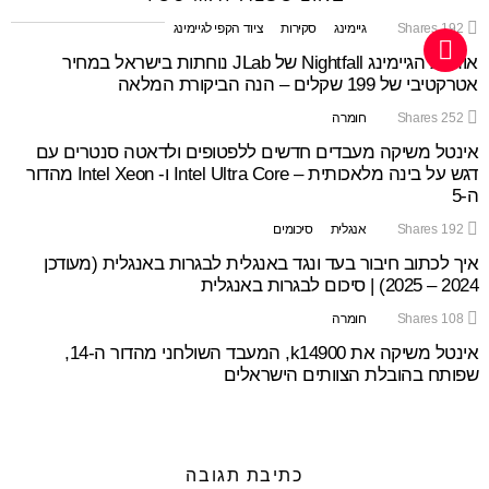
192
Shares
גיימינג
סקירות
ציוד הקפי לגיימינג
אוזניות הגיימינג Nightfall של JLab נוחתות בישראל במחיר
אטרקטיבי של 199 שקלים – הנה הביקורת המלאה
252
Shares
חומרה
אינטל משיקה מעבדים חדשים ללפטופים ולדאטה סנטרים עם
דגש על בינה מלאכותית – Intel Ultra Core ו- Intel Xeon מהדור
ה-5
192
Shares
אנגלית
סיכומים
איך לכתוב חיבור בעד ונגד באנגלית לבגרות באנגלית (מעודכן
2024 – 2025) | סיכום לבגרות באנגלית
108
Shares
חומרה
אינטל משיקה את k14900, המעבד השולחני מהדור ה-14,
שפותח בהובלת הצוותים הישראלים
כתיבת תגובה