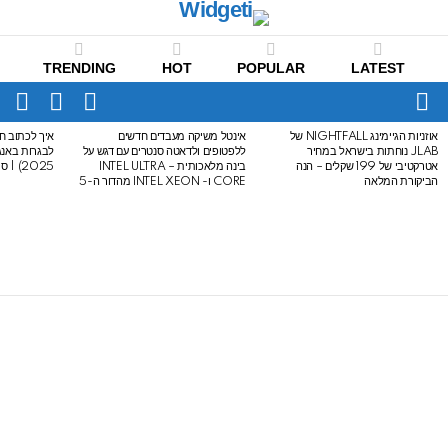
TRENDING
HOT
POPULAR
LATEST
CH
FOLLOW
SWITCH
US
SKIN
Menu
אוזניות הגיימינג NIGHTFALL של
אינטל משיקה מעבדים חדשים
איך לכתוב חי
LATEST
JLAB נוחתות בישראל במחיר
ללפטופים ולדאטה סנטרים עם דגש על
STORIES
אטרקטיבי של 199 שקלים – הנה
בינה מלאכותית – INTEL ULTRA
2025) | סיכום לבגרות באנגלית
הביקורת המלאה
CORE ו- INTEL XEON מהדור ה-5