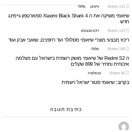
132
Shares
גיימינג
סלולר
שיאומי משיקה את ה Xiaomi Black Shark 4 סמארטפון גיימינג
חדש
120
Shares
ריכוז מבצעים
ריכוז מבצעי מוצרי שיאומי מסלולר ועד רחפנים, שואבי אבק ועוד
180
Shares
סלולר
ה Redmi S2 של שיאומי מושק רשמית בישראל עם מצלמה
איכותית ומחיר של 899 שקלים
60
Shares
טכנולוגיה
בקרוב: שיאומי סטור ישראל רשמית
כתיבת תגובה