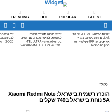
TRENDING
HOT
POPULAR
LATEST
CH
FOLLOW
SWITCH
US
SKIN
Menu
אוזניות הגיימינג NIGHTFALL של
אינטל משיקה מעבדים חדשים
איך לכתוב חי
LATEST
JLAB נוחתות בישראל במחיר
ללפטופים ולדאטה סנטרים עם דגש על
STORIES
אטרקטיבי של 199 שקלים – הנה
בינה מלאכותית – INTEL ULTRA
2025) | סיכום לבגרות באנגלית
הביקורת המלאה
CORE ו- INTEL XEON מהדור ה-5
סלולר
הוכרז רשמית בישראל: Xiaomi Redmi Note
5A נוחת בישראל ב749 שקלים