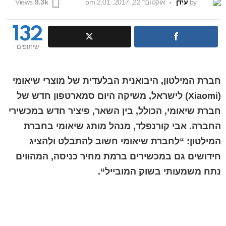
by
עידן
אוקטובר 22, 2017, 2:01 pm
Views
9.3k
132
שיתופים
חברת
המילטון
,
היבואנית
הבלעדית
של
מוצרי
שיאומי
(
Xiaomi
)
לישראל
,
משיקה
היום
סמארטפון
חדש
של
חברת
שיאומי
,
הכולל
,
בין
השאר
,
פיצ
‘
ר
חדש
במכשירי
החברה
.
אבי
קורנפלד
,
מנהל
מותג
שיאומי
בחברת
המילטון
: “
לחברת
שיאומי
חשוב
להתבלט
ולהציג
חידושים
גם
במכשירים
ברמת
מחיר
כניסה
,
המהווים
נתח
משמעותי
בשוק
המובייל
“.