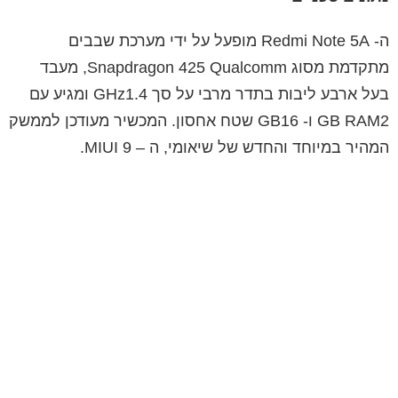
ה-
Redmi Note 5A
מופעל על ידי מערכת שבבים
מתקדמת מסוג
Qualcomm
Snapdragon 425
, מעבד
בעל ארבע ליבות
בתדר מרבי על סך
1.4 ומגיע עם
GHz
2 ו-
GB RAM
16
GB
שטח אחסון
.
המכשיר
מעודכן
לממשק
המהיר
במיוחד
והחדש
של
שיאומי
,
ה
–
MIUI 9
.