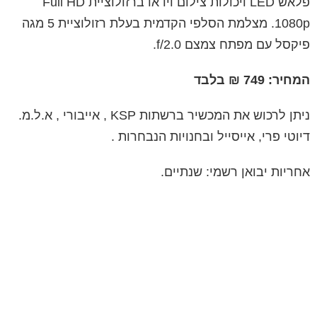
פלאש
LED
ויכולות צילום וידאו ברזולוציית
Full HD
1080p
. מצלמת הסלפי הקדמית בעלת רזולוציית 5 מגה
פיקסל עם מפתח צמצם
f/2.0
.
המחיר
: 749
₪
בלבד
ניתן
לרכוש
את
המכשיר
ברשתות
KSP
,
אייבורי
,
א
.
ל
.
מ
.
דיוטי
פרי
,
אייסייל
ובחנויות
הנבחרות
.
אחריות
יבואן
רשמי
:
שנתיים
.