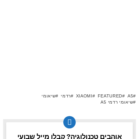
A5
FEATURED
XIAOMI
רדמי
שיאומי
שיאומי רדמי A5
אוהבים טכנולוגיה? קבלו מייל שבועי
NEWSLETTER