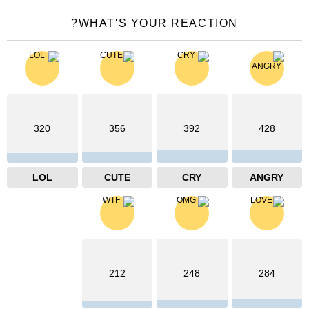
WHAT'S YOUR REACTION?
320
356
392
428
LOL
CUTE
CRY
ANGRY
212
248
284