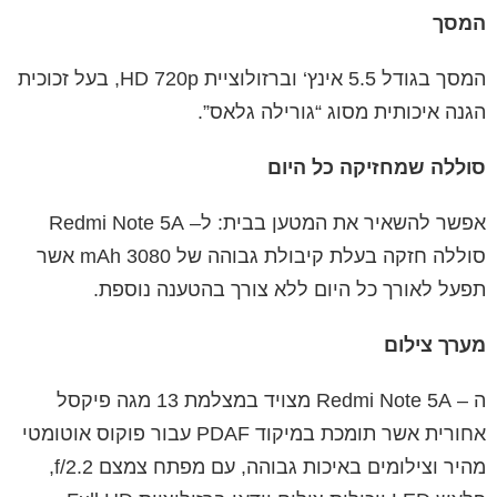
המסך
המסך
בגודל
5.5
אינץ
‘
וברזולוציית
HD 720p
,
בעל
זכוכית
הגנה איכותית מסוג “גורילה גלאס”.
סוללה
שמחזיקה
כל
היום
אפשר
להשאיר
את
המטען
בבית
:
ל
–
Redmi Note 5A
סוללה
חזקה
בעלת
קיבולת
גבוהה
של
3080
mAh
אשר
תפעל
לאורך
כל
היום
ללא
צורך
בהטענה
נוספת
.
מערך
צילום
ה
–
Redmi Note 5A
מצויד במצלמת 13 מגה פיקסל
אחורית אשר תומכת במיקוד
PDAF
עבור פוקוס אוטומטי
מהיר וצילומים באיכות גבוהה, עם מפתח צמצם
f/2.2
,