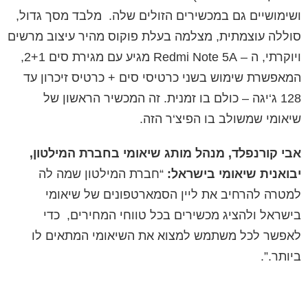
ושימושיים
גם
במכשירים
הזולים
שלה
.
מלבד
מסך
גדול
,
סוללה
עוצמתית
,
מצלמה
בעלת
פוקוס
מהיר
עיצוב
מרשים
ויוקרתי
,
ה
–
Redmi Note 5A
מגיע
עם
מגירת
סים
2+1,
המאפשרת
שימוש
בשני
כרטיסי
סים
+
כרטיס
זיכרון
עד
128
ג
‘
יגה
–
כולם
בו
זמנית
.
זה
המכשיר
הראשון
של
שיאומי
שמשולב
בו
הפיצ
‘
ר
הזה
.
אבי
קורנפלד
,
מנהל
מותג
שיאומי
בחברת
המילטון
,
יבואנית
שיאומי
בישראל
:
“
חברת
המילטון
שמה
לה
למטרה
להרחיב
את
ליין
הסמארטפונים
של
שיאומי
בישראל
ולהציג
מכשירים
בכל
טווחי
המחירים
,
כדי
לאפשר
לכל
משתמש
למצוא
את
השיאומי
המתאים
לו
ביותר
.”.