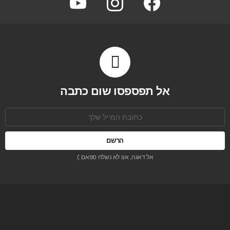
אל תפספסו שום כתבה
כתובת
אימל:
אל דאגה, אנו לא נשלח ספאם :)