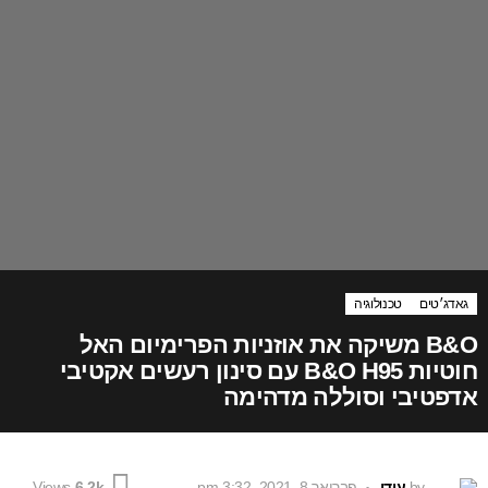
גאדג׳טים
טכנולוגיה
B&O משיקה את אוזניות הפרימיום האל
חוטיות B&O H95 עם סינון רעשים אקטיבי
אדפטיבי וסוללה מדהימה
by
עידן
פברואר 8, 2021, 3:32 pm
Views
6.2k