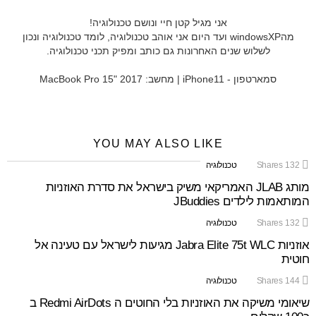
אני מגיל קטן חיי ונושם טכנולוגיה!
מהwindowsXP ועד היום אני אוהב טכנולוגיה, לומד טכנולוגיה ונכון
לשלוש שנים האחרונות גם כותב ומפיק תכני טכנולוגיה.
סמארטפון - iPhone11 | מחשב: MacBook Pro 15" 2017
YOU MAY ALSO LIKE
132
Shares
טכנולוגיה
מותג JLAB האמריקאי משיק בישראל את סדרת האוזניות
המותאמות לילדים JBuddies
132
Shares
טכנולוגיה
אוזניות Jabra Elite 75t WLC מגיעות לישראל עם טעינה אל
חוטית
144
Shares
טכנולוגיה
שיאומי משיקה את האוזניות בלי החוטים ה Redmi AirDots ב