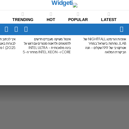
TRENDING
HOT
POPULAR
LATEST
CH
FOLLOW
SWITCH
US
SKIN
Menu
אוזניות הגיימינג NIGHTFALL של
אינטל משיקה מעבדים חדשים
איך לכתוב חי
LATEST
JLAB נוחתות בישראל במחיר
ללפטופים ולדאטה סנטרים עם דגש על
STORIES
אטרקטיבי של 199 שקלים – הנה
בינה מלאכותית – INTEL ULTRA
2025) | סיכום לבגרות באנגלית
הביקורת המלאה
CORE ו- INTEL XEON מהדור ה-5