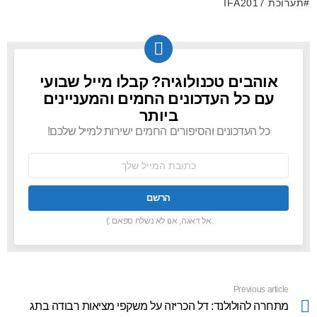
תערוכת IFA2017
אוהבים טכנולוגיה? קבלו מייל שבועי
NEWSLETTER
עם כל העדכונים החמים והמעניינים
ביותר
כל העדכונים והסיפורים החמים ישירות למייל שלכם!
כתובת
אימל:
אל דאגה, אנו לא נשלח ספאם :)
Previous article
See
more
מתחרה להולולנד: דל הכריזה על משקפי מציאות רבודה בתג