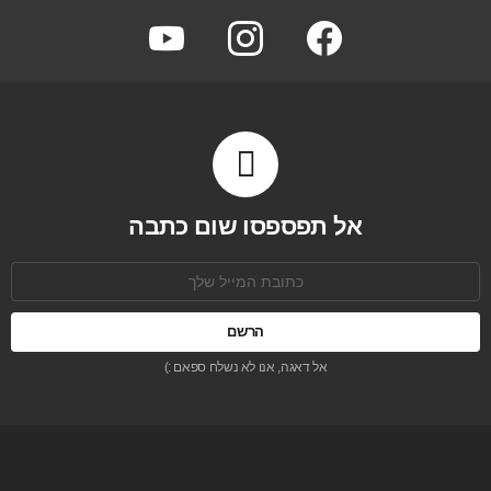
youtube
instagram
facebook
אל תפספסו שום כתבה
כתובת
אימל:
אל דאגה, אנו לא נשלח ספאם :)