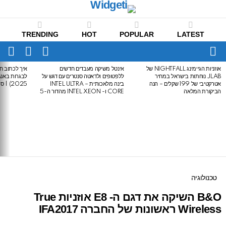
TRENDING
HOT
POPULAR
LATEST
CH
FOLLOW
SWITCH
US
SKIN
Menu
אוזניות הגיימינג NIGHTFALL של
אינטל משיקה מעבדים חדשים
איך לכתוב חי
LATEST
JLAB נוחתות בישראל במחיר
ללפטופים ולדאטה סנטרים עם דגש על
STORIES
אטרקטיבי של 199 שקלים – הנה
בינה מלאכותית – INTEL ULTRA
2025) | סיכום לבגרות באנגלית
הביקורת המלאה
CORE ו- INTEL XEON מהדור ה-5
טכנולוגיה
B&O השיקה את דגם ה- E8 אוזניות True
Wireless ראשונות של החברה IFA2017