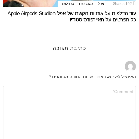
192
Shares
אפל
גאדג׳טים
טכנולוגיה
עוד הדלפות על אוזניות הקשת של אפל הApple Airpods Studio –
כל הפרטים על האיירפודס סטודיו
כתיבת תגובה
האימייל לא יוצג באתר.
שדות החובה מסומנים
*
התגובה
שלך
*