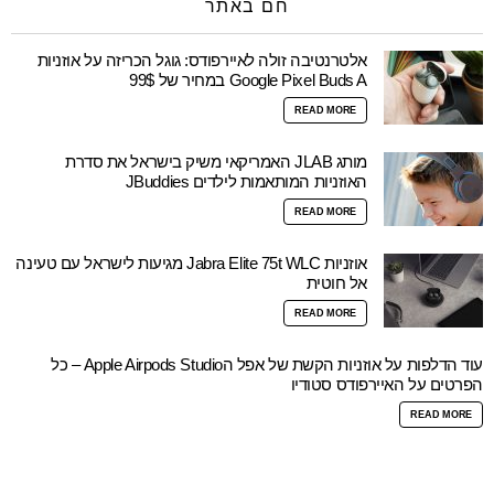
חם באתר
אלטרנטיבה זולה לאיירפודס: גוגל הכריזה על אוזניות
Google Pixel Buds A במחיר של 99$
READ MORE
מותג JLAB האמריקאי משיק בישראל את סדרת
האוזניות המותאמות לילדים JBuddies
READ MORE
אוזניות Jabra Elite 75t WLC מגיעות לישראל עם טעינה
אל חוטית
READ MORE
עוד הדלפות על אוזניות הקשת של אפל הApple Airpods Studio – כל
הפרטים על האיירפודס סטודיו
READ MORE