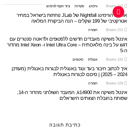
192
Shares
גיימינג
סקירות
ציוד הקפי לגיימינג
אוזניות הגיימינג Nightfall של JLab נוחתות בישראל במחיר
אטרקטיבי של 199 שקלים – הנה הביקורת המלאה
252
Shares
חומרה
אינטל משיקה מעבדים חדשים ללפטופים ולדאטה סנטרים עם
דגש על בינה מלאכותית – Intel Ultra Core ו- Intel Xeon מהדור
ה-5
192
Shares
אנגלית
סיכומים
איך לכתוב חיבור בעד ונגד באנגלית לבגרות באנגלית (מעודכן
2024 – 2025) | סיכום לבגרות באנגלית
108
Shares
חומרה
אינטל משיקה את k14900, המעבד השולחני מהדור ה-14,
שפותח בהובלת הצוותים הישראלים
כתיבת תגובה