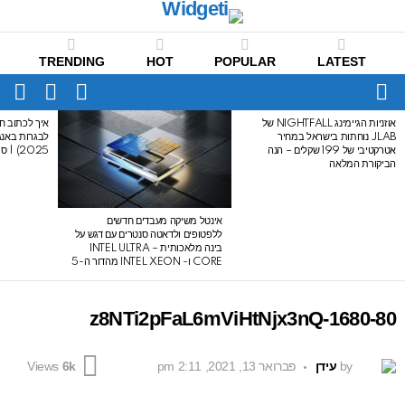
TRENDING
HOT
POPULAR
LATEST
CH
FOLLOW
SWITCH
US
SKIN
Menu
אוזניות הגיימינג NIGHTFALL של
איך לכתוב חי
LATEST
JLAB נוחתות בישראל במחיר
STORIES
אטרקטיבי של 199 שקלים – הנה
2025) | סיכום לבגרות באנגלית
הביקורת המלאה
אינטל משיקה מעבדים חדשים
ללפטופים ולדאטה סנטרים עם דגש על
בינה מלאכותית – INTEL ULTRA
CORE ו- INTEL XEON מהדור ה-5
z8NTi2pFaL6mViHtNjx3nQ-1680-80
by
עידן
פברואר 13, 2021, 2:11 pm
Views
6k