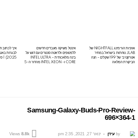
אוזניות הגיימינג NIGHTFALL של
אינטל משיקה מעבדים חדשים
איך לכתוב חי
LATEST
JLAB נוחתות בישראל במחיר
ללפטופים ולדאטה סנטרים עם דגש על
STORIES
אטרקטיבי של 199 שקלים – הנה
בינה מלאכותית – INTEL ULTRA
2025) | סיכום לבגרות באנגלית
הביקורת המלאה
CORE ו- INTEL XEON מהדור ה-5
Samsung-Galaxy-Buds-Pro-Review-
696×364-1
by
עידן
ינואר 27, 2021, 2:35 pm
Views
8.8k