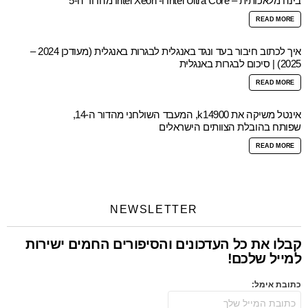
בינה מלאכותית – Intel Ultra Core ו- Intel Xeon מהדור ה-5
READ MORE
איך לכתוב חיבור בעד ונגד באנגלית לבגרות באנגלית (מעודכן 2024 –
2025) | סיכום לבגרות באנגלית
READ MORE
אינטל משיקה את k14900, המעבד השולחני מהדור ה-14,
שפותח בהובלת הצוותים הישראלים
READ MORE
NEWSLETTER
קבלו את כל העדכונים והסיפורים החמים ישירות
למייל שלכם!
כתובת אימל: