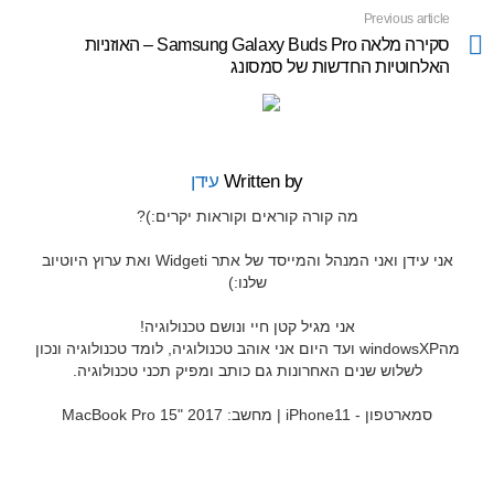
Previous article
See
more
סקירה מלאה Samsung Galaxy Buds Pro – האוזניות
האלחוטיות החדשות של סמסונג
Written by
עידן
מה קורה קוראים וקוראות יקרים:)?
אני עידן ואני המנהל והמייסד של אתר Widgeti ואת ערוץ היוטיוב
שלנו:)
אני מגיל קטן חיי ונושם טכנולוגיה!
מהwindowsXP ועד היום אני אוהב טכנולוגיה, לומד טכנולוגיה ונכון
לשלוש שנים האחרונות גם כותב ומפיק תכני טכנולוגיה.
סמארטפון - iPhone11 | מחשב: MacBook Pro 15" 2017