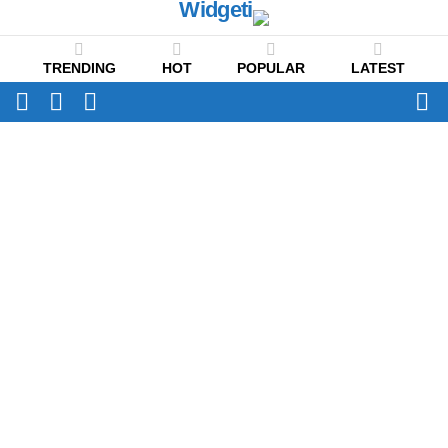
TRENDING
HOT
POPULAR
LATEST
CH
FOLLOW
SWITCH
US
SKIN
Menu