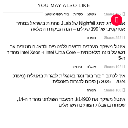
YOU MAY ALSO LIKE
192
Shares
גיימינג
סקירות
ציוד הקפי לגיימינג
אוזניות הגיימינג Nightfall של JLab נוחתות בישראל במחיר
אטרקטיבי של 199 שקלים – הנה הביקורת המלאה
252
Shares
חומרה
אינטל משיקה מעבדים חדשים ללפטופים ולדאטה סנטרים עם
דגש על בינה מלאכותית – Intel Ultra Core ו- Intel Xeon מהדור
ה-5
192
Shares
אנגלית
סיכומים
איך לכתוב חיבור בעד ונגד באנגלית לבגרות באנגלית (מעודכן
2024 – 2025) | סיכום לבגרות באנגלית
108
Shares
חומרה
אינטל משיקה את k14900, המעבד השולחני מהדור ה-14,
שפותח בהובלת הצוותים הישראלים