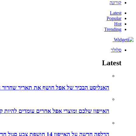
קורונה
Latest
Popular
Hot
Trending
סלולר
Latest
האנליסט הבכיר של אפל חושף את תאריך שחרור ה-iPhone 15 ליום מדויק – הנה כל הפרטים והשמועות על האייפו
האייפון שלכם ומוצרי אפל אחרים עומדים להיות קל
הדלפה חדשה על האייפון 14 חושפת צבע סגול חדש לאייפונים החדשים