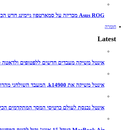
Asus ROG מכריזה על סמארטפון גיימינג חדש הכירו את ה ROG Phone 5s
חומרה
Latest
אינטל משיקה מעבדים חדשים ללפטופים ולדאטה סנטרים עם דגש על בינה מל
אינטל משיקה את k14900, המעבד השולחני מהדור ה-14, שפותח בהובלת הצוותים הישראלים
אינטל נכנסת לעולם כרטיסי המסך המתקדמים הכירו את
MacBook Air בגודל 15 אינץ’ יכול להיות המחשב הנייד הטוב ביותר שנוצר אי פעם