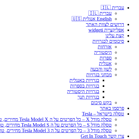
עברית 🇮🇱
עברית 🇮🇱
English אנגלית 🇺🇸
דרושים לצוות האתר
אפליקציית widgeti
קצת עלינו
סיכומים לבגרויות
אזרחות
היסטוריה
ספרות
אנגלית
לשון והבעה
מבחני בגרויות
בגרויות באנגלית
בגרויות בספרות
בגרויות היסטוריה
בגרויות תנך
בקש סיכום
פרסמו באתר
טסלה בישראל – Tesla
טסלה מודל X – כל הפרטים על ה Tesla Model X מחירים, טווח נסיעה
טסלה מודל S – כל הפרטים על ה Tesla Model S מחירים, טווח נסיעה
טסלה מודל 3 – כל הפרטים על ה Tesla Model 3 מחירים, טווח נסיעה
צרו קשר Get In Touch