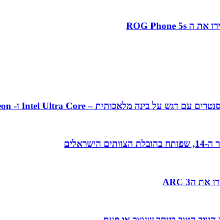
אכותית – Intel Ultra Core ו- Intel Xeon מהדור ה-5
 הARC 3