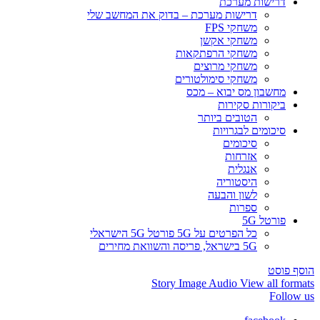
דרישות מערכת
דרישות מערכת – בדוק את המחשב שלי
משחקי FPS
משחקי אקשן
משחקי הרפתקאות
משחקי מרוצים
משחקי סימולטורים
מחשבון מס יבוא – מכס
ביקורות סקירות
הטובים ביותר
סיכומים לבגרויות
סיכומים
אזרחות
אנגלית
היסטוריה
לשון והבעה
ספרות
פורטל 5G
כל הפרטים על 5G פורטל 5G הישראלי
5G בישראל, פריסה והשוואת מחירים
הוסף פוסט
Story
Image
Audio
View all formats
Follow us