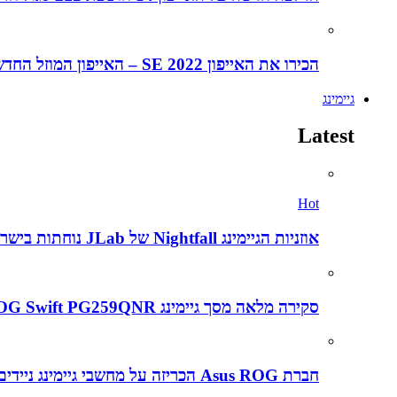
הכירו את האייפון SE 2022 – האייפון המוזל החדש של אפל
גיימינג
Latest
Hot
אוזניות הגיימינג Nightfall של JLab נוחתות בישראל במחיר אטרקטיבי של 199 שקלים – הנה הביקורת המלאה
סקירה מלאה מסך גיימינג Asus ROG Swift PG259QNR
חברת Asus ROG הכריזה על מחשבי גיימינג ניידים חדשים ב CES2022