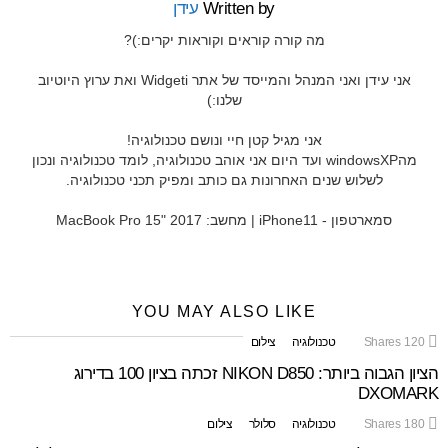
Written by
עידן
מה קורה קוראים וקוראות יקרים:)?
אני עידן ואני המנהל והמייסד של אתר Widgeti ואת ערוץ היוטיוב
שלנו:)
אני מגיל קטן חיי ונושם טכנולוגיה!
מהwindowsXP ועד היום אני אוהב טכנולוגיה, לומד טכנולוגיה ונכון
לשלוש שנים האחרונות גם כותב ומפיק תכני טכנולוגיה.
סמארטפון - iPhone11 | מחשב: MacBook Pro 15" 2017
YOU MAY ALSO LIKE
120
Shares
טכנולוגיה
צילום
הציון הגבוה ביותר: NIKON D850 זכתה בציון 100 בדירוג
DXOMARK
180
Shares
טכנולוגיה
סלולר
צילום