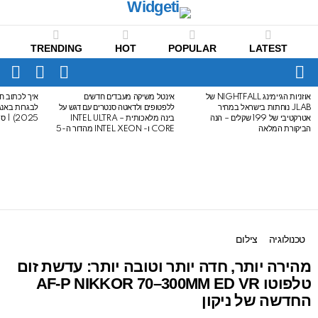
TRENDING
HOT
POPULAR
LATEST
CH
FOLLOW
SWITCH
US
SKIN
Menu
אוזניות הגיימינג NIGHTFALL של
אינטל משיקה מעבדים חדשים
איך לכתוב חי
LATEST
JLAB נוחתות בישראל במחיר
ללפטופים ולדאטה סנטרים עם דגש על
STORIES
אטרקטיבי של 199 שקלים – הנה
בינה מלאכותית – INTEL ULTRA
2025) | סיכום לבגרות באנגלית
הביקורת המלאה
CORE ו- INTEL XEON מהדור ה-5
טכנולוגיה
צילום
מהירה יותר, חדה יותר וטובה יותר: עדשת זום
טלפוטו AF-P NIKKOR 70–300MM ED VR
החדשה של ניקון