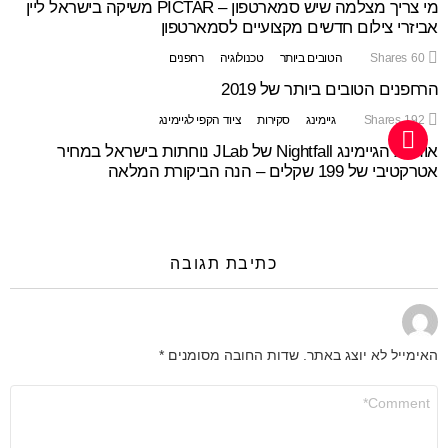
מי צריך מצלמה שיש סמארטפון – PICTAR משיקה בישראל ליין
אביזרי צילום חדשים מקצועיים לסמארטפון
60
Shares
הטובים ביותר
טכנולוגיה
רחפנים
הרחפנים הטובים ביותר של 2019
192
Shares
גיימינג
סקירות
ציוד הקפי לגיימינג
אוזניות הגיימינג Nightfall של JLab נוחתות בישראל במחיר
אטרקטיבי של 199 שקלים – הנה הביקורת המלאה
כתיבת תגובה
האימייל לא יוצג באתר.
שדות החובה מסומנים
*
התגובה
שלך
*