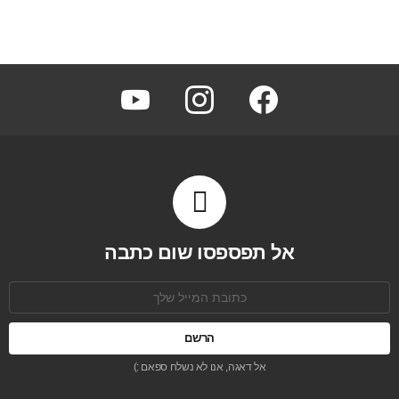
youtube
instagram
facebook
אל תפספסו שום כתבה
כתובת
אימל:
אל דאגה, אנו לא נשלח ספאם :)