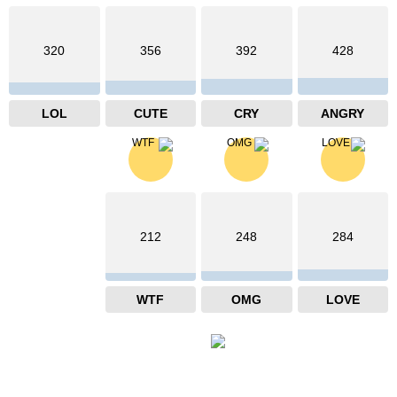
320
356
392
428
LOL
CUTE
CRY
ANGRY
212
248
284
WTF
OMG
LOVE