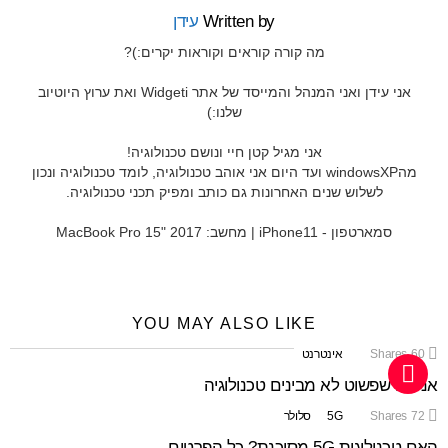
Written by
עידן
מה קורה קוראים וקוראות יקרים:)?
אני עידן ואני המנהל והמייסד של אתר Widgeti ואת ערוץ היוטיוב
שלנו:)
אני מגיל קטן חיי ונושם טכנולוגיה!
מהwindowsXP ועד היום אני אוהב טכנולוגיה, לומד טכנולוגיה ונכון
לשלוש שנים האחרונות גם כותב ומפיק תכני טכנולוגיה.
סמארטפון - iPhone11 | מחשב: MacBook Pro 15" 2017
YOU MAY ALSO LIKE
60
Shares
אינטרנט
אנשים שפשוט לא מבינים טכנולוגיה
72
Shares
5G
סלולר
האם טכנולוגית 5G מסוכנת? כל הפרטים