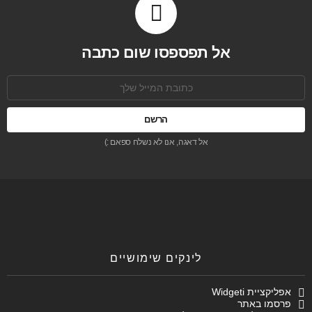
אל תפספסו שום כתבה
כתובת
אימל:
אל דאגה, אנו לא נשלח ספאם :)
לינקים שימושיים
אפליקציית Widgeti
פרסמו באתר