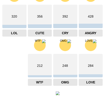
320
356
392
428
LOL
CUTE
CRY
ANGRY
212
248
284
WTF
OMG
LOVE