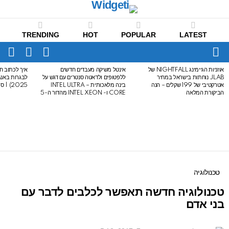
TRENDING
HOT
POPULAR
LATEST
CH
FOLLOW
SWITCH
US
SKIN
Menu
אוזניות הגיימינג NIGHTFALL של
אינטל משיקה מעבדים חדשים
איך לכתוב חי
LATEST
JLAB נוחתות בישראל במחיר
ללפטופים ולדאטה סנטרים עם דגש על
STORIES
אטרקטיבי של 199 שקלים – הנה
בינה מלאכותית – INTEL ULTRA
2025) | סיכום לבגרות באנגלית
הביקורת המלאה
CORE ו- INTEL XEON מהדור ה-5
טכנולוגיה
טכנולוגיה חדשה תאפשר לכלבים לדבר עם
בני אדם