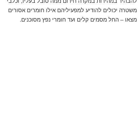
להבהיר במהירות במקרה חירום ממה סובל בעליו, וכלבי
משטרה יכולים להודיע למפעיליהם אילו חומרים אסורים
מצאו – החל מסמים קלים ועד חומרי נפץ מסוכנים.