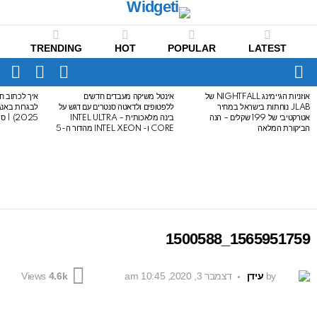
TRENDING
HOT
POPULAR
LATEST
CH
FOLLOW
SWITCH
US
SKIN
Menu
אוזניות הגיימינג NIGHTFALL של
אינטל משיקה מעבדים חדשים
איך לכתוב חי
LATEST
JLAB נוחתות בישראל במחיר
ללפטופים ולדאטה סנטרים עם דגש על
STORIES
אטרקטיבי של 199 שקלים – הנה
בינה מלאכותית – INTEL ULTRA
2025) | סיכום לבגרות באנגלית
הביקורת המלאה
CORE ו- INTEL XEON מהדור ה-5
1565951759_1500588
by
עידן
דצמבר 3, 2020, 10:45 am
Views
4.6k