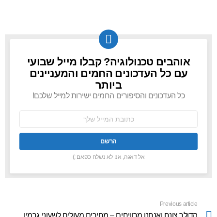
אוהבים טכנולוגיה? קבלו מייל שבועי
NEWSLETTER
עם כל העדכונים החמים והמעניינים
ביותר
כל העדכונים והסיפורים החמים ישירות למייל שלכם!
כתובת
אימל:
אל דאגה, אנו לא נשלח ספאם :)
Previous article
See
more
הדולר צונח ואנחנו מרוויחים – מחירים מעולים לשעוני גרמין