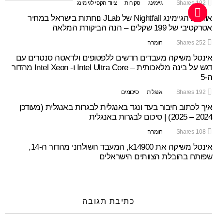
192
Shares
גיימינג
סקירות
ציוד הקפי לגיימינג
אוזניות הגיימינג Nightfall של JLab נוחתות בישראל במחיר
אטרקטיבי של 199 שקלים – הנה הביקורת המלאה
252
Shares
חומרה
אינטל משיקה מעבדים חדשים ללפטופים ולדאטה סנטרים עם
דגש על בינה מלאכותית – Intel Ultra Core ו- Intel Xeon מהדור
ה-5
192
Shares
אנגלית
סיכומים
איך לכתוב חיבור בעד ונגד באנגלית לבגרות באנגלית (מעודכן
2024 – 2025) | סיכום לבגרות באנגלית
108
Shares
חומרה
אינטל משיקה את k14900, המעבד השולחני מהדור ה-14,
שפותח בהובלת הצוותים הישראלים
כתיבת תגובה