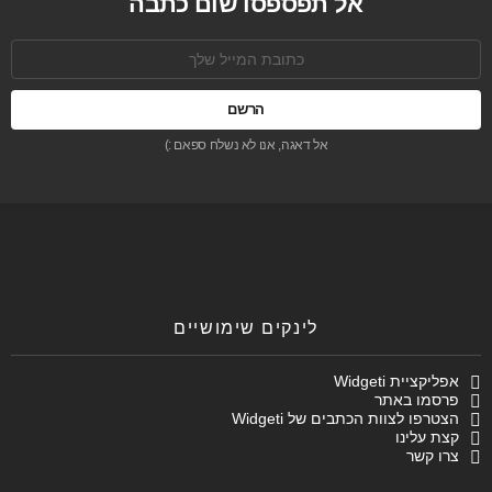
אל תפספסו שום כתבה
כתובת
אימל:
אל דאגה, אנו לא נשלח ספאם :)
לינקים שימושיים
אפליקציית Widgeti
פרסמו באתר
הצטרפו לצוות הכתבים של Widgeti
קצת עלינו
צרו קשר