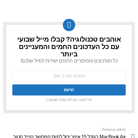
אוהבים טכנולוגיה? קבלו מייל שבועי
NEWSLETTER
עם כל העדכונים החמים והמעניינים
ביותר
כל העדכונים והסיפורים החמים ישירות למייל שלכם!
כתובת
אימל:
אל דאגה, אנו לא נשלח ספאם :)
Previous article
See
more
MacBook Air בגודל 15 אינץ’ יכול להיות המחשב הנייד הטוב