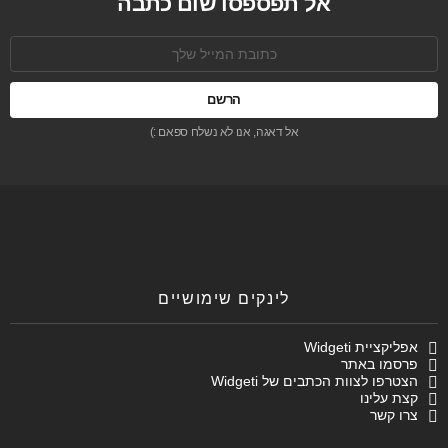
אל תפספסו שום כתבה
כתובת
אימל:
אל דאגה, אנו לא נשלח ספאם :)
לינקים שימושיים
אפליקציית Widgeti
פרסמו באתר
הצטרפו לצוות הכתבים של Widgeti
קצת עלינו
צרו קשר