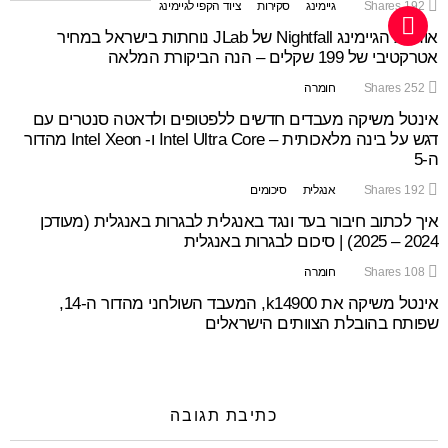
192
Shares
גיימינג
סקירות
ציוד הקפי לגיימינג
אוזניות הגיימינג Nightfall של JLab נוחתות בישראל במחיר
אטרקטיבי של 199 שקלים – הנה הביקורת המלאה
252
Shares
חומרה
אינטל משיקה מעבדים חדשים ללפטופים ולדאטה סנטרים עם
דגש על בינה מלאכותית – Intel Ultra Core ו- Intel Xeon מהדור
ה-5
192
Shares
אנגלית
סיכומים
איך לכתוב חיבור בעד ונגד באנגלית לבגרות באנגלית (מעודכן
2024 – 2025) | סיכום לבגרות באנגלית
108
Shares
חומרה
אינטל משיקה את k14900, המעבד השולחני מהדור ה-14,
שפותח בהובלת הצוותים הישראלים
כתיבת תגובה