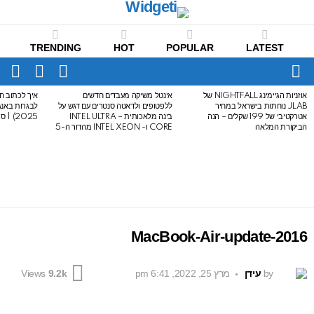
TRENDING
HOT
POPULAR
LATEST
CH
FOLLOW
SWITCH
US
SKIN
Menu
אוזניות הגיימינג NIGHTFALL של
אינטל משיקה מעבדים חדשים
איך לכתוב חי
LATEST
JLAB נוחתות בישראל במחיר
ללפטופים ולדאטה סנטרים עם דגש על
STORIES
אטרקטיבי של 199 שקלים – הנה
בינה מלאכותית – INTEL ULTRA
2025) | סיכום לבגרות באנגלית
הביקורת המלאה
CORE ו- INTEL XEON מהדור ה-5
2016-MacBook-Air-update
by
עידן
מרץ 25, 2022, 6:41 pm
Views
9.2k