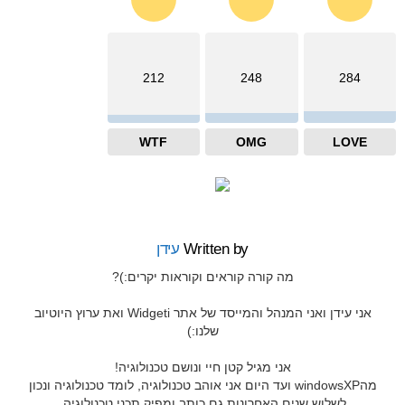
212
248
284
WTF
OMG
LOVE
Written by
עידן
מה קורה קוראים וקוראות יקרים:)?
אני עידן ואני המנהל והמייסד של אתר Widgeti ואת ערוץ היוטיוב
שלנו:)
אני מגיל קטן חיי ונושם טכנולוגיה!
מהwindowsXP ועד היום אני אוהב טכנולוגיה, לומד טכנולוגיה ונכון
לשלוש שנים האחרונות גם כותב ומפיק תכני טכנולוגיה.