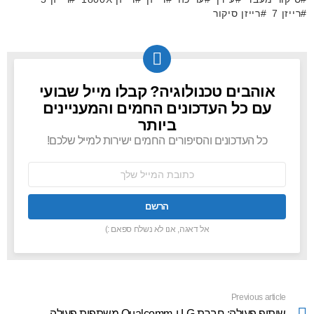
רייזן 7
רייזן סיקור
אוהבים טכנולוגיה? קבלו מייל שבועי
NEWSLETTER
עם כל העדכונים החמים והמעניינים
ביותר
כל העדכונים והסיפורים החמים ישירות למייל שלכם!
כתובת
אימל:
אל דאגה, אנו לא נשלח ספאם :)
Previous article
See
more
שיתוף פעולה: חברת LG ו-Qualcomm משתפות פעולה