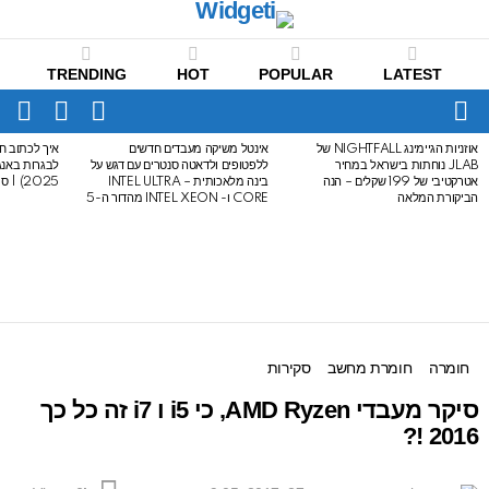
TRENDING
HOT
POPULAR
LATEST
CH
FOLLOW
SWITCH
US
SKIN
Menu
אוזניות הגיימינג NIGHTFALL של
אינטל משיקה מעבדים חדשים
איך לכתוב חי
LATEST
JLAB נוחתות בישראל במחיר
ללפטופים ולדאטה סנטרים עם דגש על
STORIES
אטרקטיבי של 199 שקלים – הנה
בינה מלאכותית – INTEL ULTRA
2025) | סיכום לבגרות באנגלית
הביקורת המלאה
CORE ו- INTEL XEON מהדור ה-5
חומרה
חומרת מחשב
סקירות
סיקר מעבדי AMD Ryzen, כי i5 ו i7 זה כל כך
2016 !?