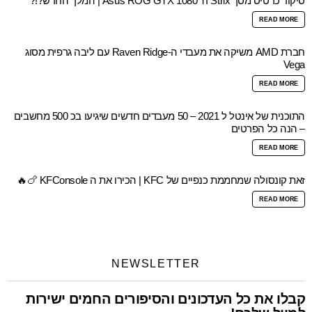
סיקור כרטיס מסך Asus ROG GTX 1080 TI Strix | המלך החדש?!?
READ MORE
חברת AMD משיקה את מעבדי ה-Raven Ridge עם ליבה גרפית מסוג
Vega
READ MORE
התוכנית של אינטל ל 2021 – 50 מעבדים חדשים שיגיעו בכ 500 מחשבים
– הנה כל הפרטים
READ MORE
זאת קונסולה שמחממת כנפיים של KFC | הכירו את ה KFConsole 🍗🔥
READ MORE
NEWSLETTER
קבלו את כל העדכונים והסיפורים החמים ישירות