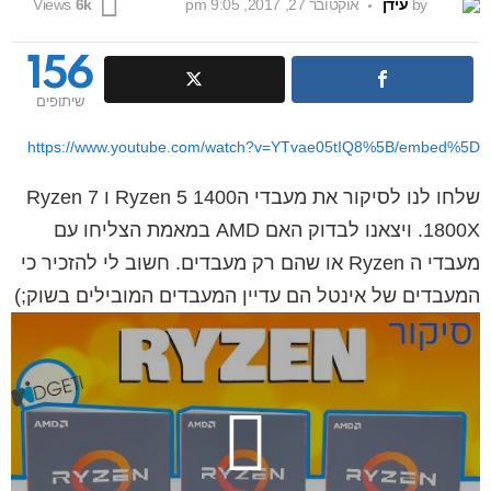
by
עידן
אוקטובר 27, 2017, 9:05 pm
Views
6k
156
שיתופים
https://www.youtube.com/watch?v=YTvae05tIQ8%5B/embed%5D
שלחו לנו לסיקור את מעבדי הRyzen 5 1400 ו Ryzen 7
1800X. ויצאנו לבדוק האם AMD במאמת הצליחו עם
מעבדי ה Ryzen או שהם רק מעבדים. חשוב לי להזכיר כי
המעבדים של אינטל הם עדיין המעבדים המובילים בשוק;)