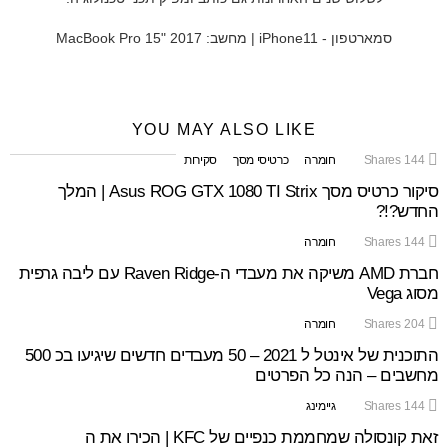
סמארטפון - iPhone11 | מחשב: MacBook Pro 15" 2017
YOU MAY ALSO LIKE
144
Shares
חומרה
כרטיסי מסך
סקירות
סיקור כרטיס מסך Asus ROG GTX 1080 TI Strix | המלך
החדש?!?
144
Shares
חומרה
חברת AMD משיקה את מעבדי ה-Raven Ridge עם ליבה גרפית
מסוג Vega
204
Shares
חומרה
התוכנית של אינטל ל 2021 – 50 מעבדים חדשים שיגיעו בכ 500
מחשבים – הנה כל הפרטים
144
Shares
גיימינג
זאת קונסולה שמחממת כנפיים של KFC | הכירו את ה