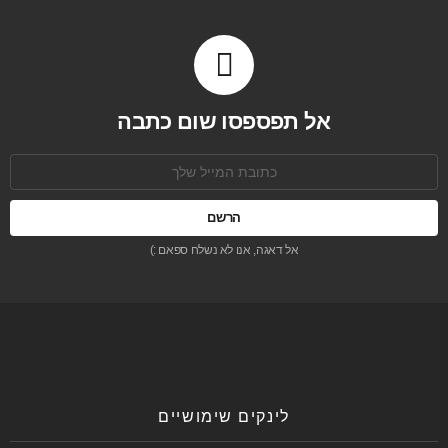
אל תפספסו שום כתבה
כתובת
אימל:
אל דאגה, אנו לא נשלח ספאם :)
לינקים שימושיים