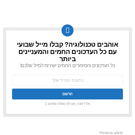
אוהבים טכנולוגיה? קבלו מייל שבועי
NEWSLETTER
עם כל העדכונים החמים והמעניינים
ביותר
כל העדכונים והסיפורים החמים ישירות למייל שלכם!
כתובת
אימל:
אל דאגה, אנו לא נשלח ספאם :)
Previous article
See