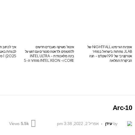
אוזניות הגיימינג NIGHTFALL של
אינטל משיקה מעבדים חדשים
איך לכתוב חי
LATEST
JLAB נוחתות בישראל במחיר
ללפטופים ולדאטה סנטרים עם דגש על
STORIES
אטרקטיבי של 199 שקלים – הנה
בינה מלאכותית – INTEL ULTRA
2025) | סיכום לבגרות באנגלית
הביקורת המלאה
CORE ו- INTEL XEON מהדור ה-5
Arc-10
by
עידן
אפריל 2, 2022, 3:38 pm
Views
5.5k