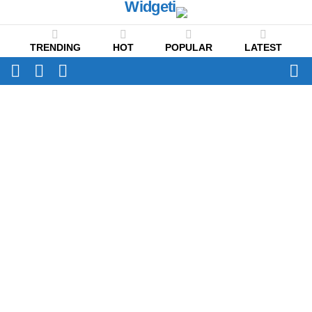
TRENDING
HOT
POPULAR
LATEST
CH
FOLLOW
SWITCH
US
SKIN
Menu