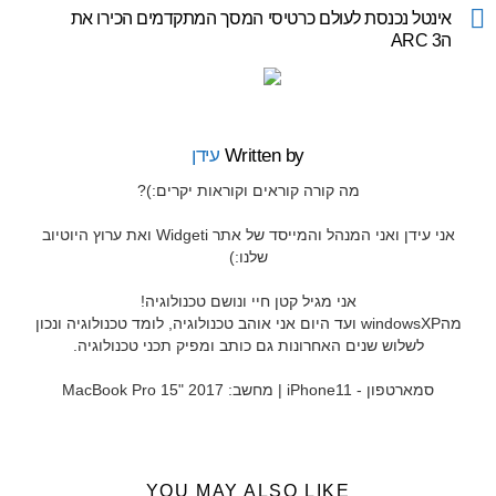
more
אינטל נכנסת לעולם כרטיסי המסך המתקדמים הכירו את
הARC 3
Written by
עידן
מה קורה קוראים וקוראות יקרים:)?
אני עידן ואני המנהל והמייסד של אתר Widgeti ואת ערוץ היוטיוב
שלנו:)
אני מגיל קטן חיי ונושם טכנולוגיה!
מהwindowsXP ועד היום אני אוהב טכנולוגיה, לומד טכנולוגיה ונכון
לשלוש שנים האחרונות גם כותב ומפיק תכני טכנולוגיה.
סמארטפון - iPhone11 | מחשב: MacBook Pro 15" 2017
YOU MAY ALSO LIKE