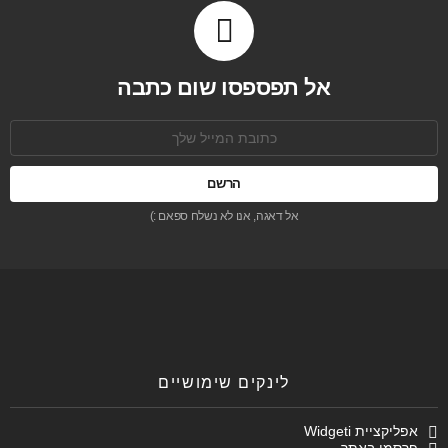
אל תפספסו שום כתבה
כתובת
אימל:
אל דאגה, אנו לא נשלח ספאם :)
לינקים שימושיים
אפליקציית Widgeti
פרסמו באתר