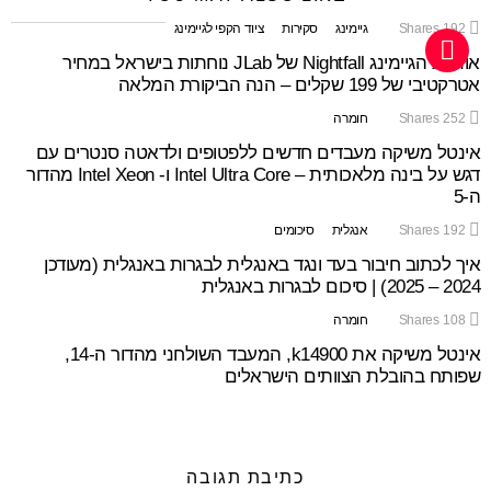
192
Shares
גיימינג
סקירות
ציוד הקפי לגיימינג
אוזניות הגיימינג Nightfall של JLab נוחתות בישראל במחיר
אטרקטיבי של 199 שקלים – הנה הביקורת המלאה
252
Shares
חומרה
אינטל משיקה מעבדים חדשים ללפטופים ולדאטה סנטרים עם
דגש על בינה מלאכותית – Intel Ultra Core ו- Intel Xeon מהדור
ה-5
192
Shares
אנגלית
סיכומים
איך לכתוב חיבור בעד ונגד באנגלית לבגרות באנגלית (מעודכן
2024 – 2025) | סיכום לבגרות באנגלית
108
Shares
חומרה
אינטל משיקה את k14900, המעבד השולחני מהדור ה-14,
שפותח בהובלת הצוותים הישראלים
כתיבת תגובה