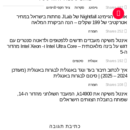
192
Shares
גיימינג
סקירות
ציוד הקפי לגיימינג
אוזניות הגיימינג Nightfall של JLab נוחתות בישראל במחיר
אטרקטיבי של 199 שקלים – הנה הביקורת המלאה
252
Shares
חומרה
אינטל משיקה מעבדים חדשים ללפטופים ולדאטה סנטרים עם
דגש על בינה מלאכותית – Intel Ultra Core ו- Intel Xeon מהדור
ה-5
192
Shares
אנגלית
סיכומים
איך לכתוב חיבור בעד ונגד באנגלית לבגרות באנגלית (מעודכן
2024 – 2025) | סיכום לבגרות באנגלית
108
Shares
חומרה
אינטל משיקה את k14900, המעבד השולחני מהדור ה-14,
שפותח בהובלת הצוותים הישראלים
כתיבת תגובה