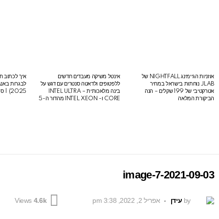
אוזניות הגיימינג NIGHTFALL של
אינטל משיקה מעבדים חדשים
איך לכתוב חי
LATEST
JLAB נוחתות בישראל במחיר
ללפטופים ולדאטה סנטרים עם דגש על
STORIES
אטרקטיבי של 199 שקלים – הנה
בינה מלאכותית – INTEL ULTRA
2025) | סיכום לבגרות באנגלית
הביקורת המלאה
CORE ו- INTEL XEON מהדור ה-5
2021-09-03-image-7
by
עידן
אפריל 2, 2022, 3:38 pm
Views
4.6k