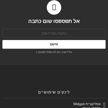
אל תפספסו שום כתבה
כתובת
אימל:
אל דאגה, אנו לא נשלח ספאם :)
לינקים שימושיים
אפליקציית Widgeti
פרסמו באתר