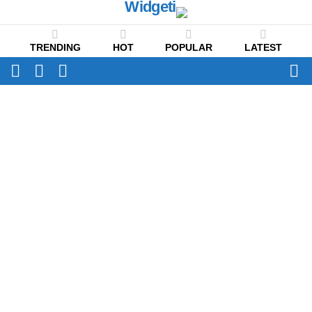
TRENDING
HOT
POPULAR
LATEST
CH
FOLLOW
SWITCH
US
SKIN
Menu