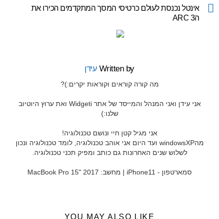
more
אינטל נכנסת לעולם כרטיסי המסך המתקדמים הכירו את
הARC 3
Written by
עידן
מה קורה קוראים וקוראות יקרים:)?
אני עידן ואני המנהל והמייסד של אתר Widgeti ואת ערוץ היוטיוב
שלנו:)
אני מגיל קטן חיי ונושם טכנולוגיה!
מהwindowsXP ועד היום אני אוהב טכנולוגיה, לומד טכנולוגיה ונכון
לשלוש שנים האחרונות גם כותב ומפיק תכני טכנולוגיה.
סמארטפון - iPhone11 | מחשב: MacBook Pro 15" 2017
YOU MAY ALSO LIKE