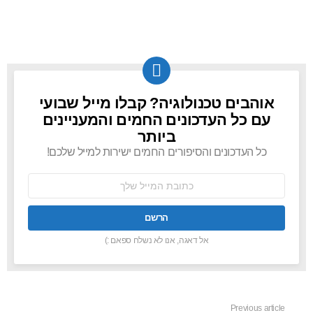
אוהבים טכנולוגיה? קבלו מייל שבועי
NEWSLETTER
עם כל העדכונים החמים והמעניינים
ביותר
כל העדכונים והסיפורים החמים ישירות למייל שלכם!
כתובת
אימל:
אל דאגה, אנו לא נשלח ספאם :)
Previous article
See