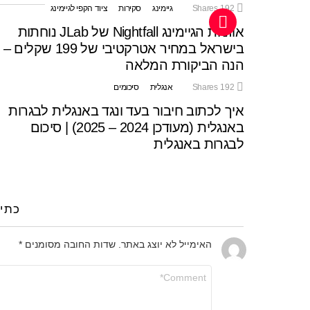
192
Shares
גיימינג
סקירות
ציוד הקפי לגיימינג
אוזניות הגיימינג Nightfall של JLab נוחתות
בישראל במחיר אטרקטיבי של 199 שקלים –
הנה הביקורת המלאה
192
Shares
אנגלית
סיכומים
איך לכתוב חיבור בעד ונגד באנגלית לבגרות
באנגלית (מעודכן 2024 – 2025) | סיכום
לבגרות באנגלית
כתי
האימייל לא יוצג באתר.
שדות החובה מסומנים
*
התגובה
שלך
*