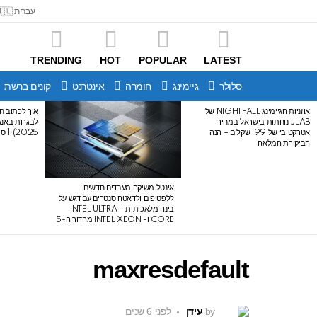
עברית 🇮🇱
TRENDING
HOT
POPULAR
LATEST
סלולר
גיימינג
חומרה
אינטרנט
קונים ברשת
אוזניות הגיימינג NIGHTFALL של
איך לכתוב חי
LATEST
JLAB נוחתות בישראל במחיר
STORIES
אטרקטיבי של 199 שקלים – הנה
2025) | סיכום לבגרות באנגלית
הביקורת המלאה
אינטל משיקה מעבדים חדשים
ללפטופים ולדאטה סנטרים עם דגש על
בינה מלאכותית – INTEL ULTRA
CORE ו- INTEL XEON מהדור ה-5
maxresdefault
by
עידן
לפני 6 שנים