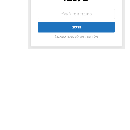
כתובת
אימל:
אל דאגה, אנו לא נשלח ספאם :)