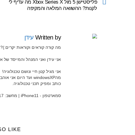
more
פלייסטיישן 5 מול Xbox Series X מה עדיף לי
לקנות? ההשוואה המלאה והמקיפה
Written by
עידן
מה קורה קוראים וקוראות יקרים:)?
אני עידן ואני המנהל והמייסד של אתר Widgeti ואת ערוץ היוטיוב 
אני מגיל קטן חיי ונושם טכנולוגיה!
מהwindowsXP ועד היום 
כותב ומפיק תכני טכנולוגיה.
סמארטפון - iPhone11 | מחשב: MacBook Pro 15" 2017
SO LIKE