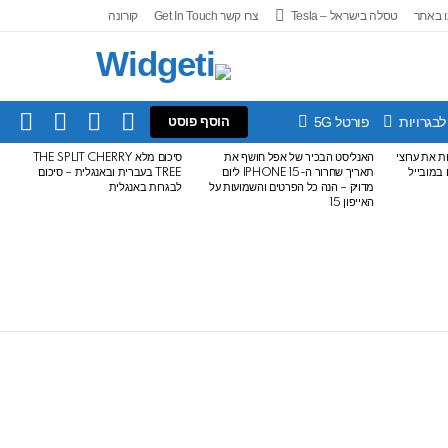
 באתר
טסלה בישראל – Tesla
צרו קשר Get In Touch
קורונה
IN
SEARCH
FOLLOW
SWITCH
לבגרויות
פורטל 5G
הוסף פוסט
US
SKIN
עלות את ערוצי
האנליסט הבכיר של אפל חושף את
סיכום מלא THE SPLIT CHERRY
ודרים במובייל
תאריך שחרור ה-IPHONE 15 ליום
TREE בעברית ובאנגלית – סיכום
מדויק – הנה כל הפרטים והשמועות על
לבגרות באנגלית
האייפון 15