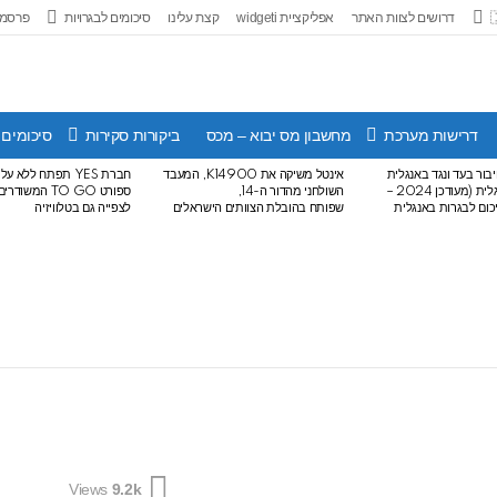
דרושים לצוות האתר
אפליקציית widgeti
קצת עלינו
סיכומים לבגרויות
פרסמו
דרישות מערכת
מחשבון מס יבוא – מכס
ביקורות סקירות
סיכומים 
בור בעד ונגד באנגלית
אינטל משיקה את K14900, המעבד
חברת YES תפתח ללא 
לבגרות באנגלית (מעודכן 2024 –
השולחני מהדור ה-14,
ספורט TO GO המש
שפותח בהובלת הצוותים הישראלים
לצפייה גם בטלוויזיה
Views
9.2k