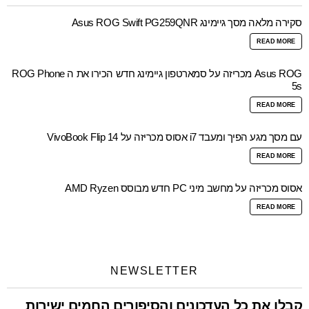
סקירה מלאה מסך גיימינג Asus ROG Swift PG259QNR
READ MORE
Asus ROG מכריזה על סמארטפון גיימינג חדש הכירו את ה ROG Phone
5s
READ MORE
עם מסך מגע הפיך ומעבד i7 אסוס מכריזה על VivoBook Flip 14
READ MORE
אסוס מכריזה על מחשב מיני PC חדש מבוסס AMD Ryzen
READ MORE
NEWSLETTER
קבלו את כל העדכונים והסיפורים החמים ישירות