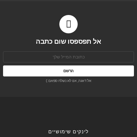
אל תפספסו שום כתבה
כתובת
אימל:
אל דאגה, אנו לא נשלח ספאם :)
לינקים שימושיים