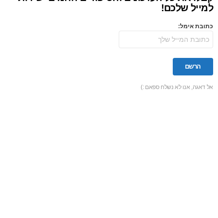
למייל שלכם!
כתובת אימל:
אל דאגה, אנו לא נשלח ספאם :)