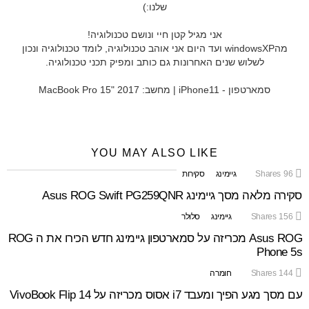
שלנו:)
אני מגיל קטן חיי ונושם טכנולוגיה!
מהwindowsXP ועד היום אני אוהב טכנולוגיה, לומד טכנולוגיה ונכון
לשלוש שנים האחרונות גם כותב ומפיק תכני טכנולוגיה.
סמארטפון - iPhone11 | מחשב: MacBook Pro 15" 2017
YOU MAY ALSO LIKE
96
Shares
גיימינג
סקירות
סקירה מלאה מסך גיימינג Asus ROG Swift PG259QNR
156
Shares
גיימינג
סלולר
Asus ROG מכריזה על סמארטפון גיימינג חדש הכירו את ה ROG
Phone 5s
144
Shares
חומרה
עם מסך מגע הפיך ומעבד i7 אסוס מכריזה על VivoBook Flip 14