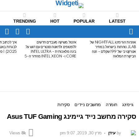
TRENDING
HOT
POPULAR
LATEST
CH
FOLLOW
SWITCH
US
SKIN
Menu
אוזניות הגיימינג NIGHTFALL של
אינטל משיקה מעבדים חדשים
איך לכתוב חי
LATEST
JLAB נוחתות בישראל במחיר
ללפטופים ולדאטה סנטרים עם דגש על
STORIES
אטרקטיבי של 199 שקלים – הנה
בינה מלאכותית – INTEL ULTRA
2025) | סיכום לבגרות באנגלית
הביקורת המלאה
CORE ו- INTEL XEON מהדור ה-5
גיימינג
חומרה
מחשבים ניידים
סקירות
סקירה מחשב נייד גיימינג Asus TUF Gaming
by
עידן
מרץ 30, 2019, 9:07 pm
Views
8k