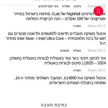
192
Shares
גיימינג
סקירות
ציוד הקפי לגיימינג
אוזניות הגיימינג Nightfall של JLab נוחתות בישראל במחיר
אטרקטיבי של 199 שקלים – הנה הביקורת המלאה
252
Shares
חומרה
אינטל משיקה מעבדים חדשים ללפטופים ולדאטה סנטרים עם
דגש על בינה מלאכותית – Intel Ultra Core ו- Intel Xeon מהדור
ה-5
192
Shares
אנגלית
סיכומים
איך לכתוב חיבור בעד ונגד באנגלית לבגרות באנגלית (מעודכן
2024 – 2025) | סיכום לבגרות באנגלית
108
Shares
חומרה
אינטל משיקה את k14900, המעבד השולחני מהדור ה-14,
שפותח בהובלת הצוותים הישראלים
כתיבת תגובה