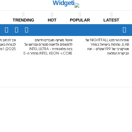
TRENDING
HOT
POPULAR
LATEST
CH
FOLLOW
SWITCH
US
SKIN
Menu
אוזניות הגיימינג NIGHTFALL של
אינטל משיקה מעבדים חדשים
איך לכתוב חי
LATEST
JLAB נוחתות בישראל במחיר
ללפטופים ולדאטה סנטרים עם דגש על
STORIES
אטרקטיבי של 199 שקלים – הנה
בינה מלאכותית – INTEL ULTRA
2025) | סיכום לבגרות באנגלית
הביקורת המלאה
CORE ו- INTEL XEON מהדור ה-5