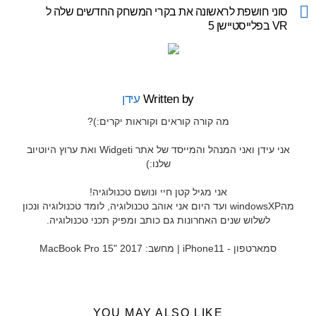
more
סוני חושפת לראשונה את בקרי המשחק החדשים שלה ל
VR בפלייסטיישן 5
Written by
עידן
מה קורה קוראים וקוראות יקרים:)?
אני עידן ואני המנהל והמייסד של אתר Widgeti ואת ערוץ היוטיוב
שלנו:)
אני מגיל קטן חיי ונושם טכנולוגיה!
מהwindowsXP ועד היום אני אוהב טכנולוגיה, לומד טכנולוגיה ונכון
לשלוש שנים האחרונות גם כותב ומפיק תכני טכנולוגיה.
סמארטפון - iPhone11 | מחשב: MacBook Pro 15" 2017
YOU MAY ALSO LIKE