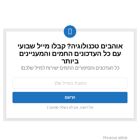
אוהבים טכנולוגיה? קבלו מייל שבועי
NEWSLETTER
עם כל העדכונים החמים והמעניינים
ביותר
כל העדכונים והסיפורים החמים ישירות למייל שלכם!
כתובת
אימל:
אל דאגה, אנו לא נשלח ספאם :)
Previous article
See