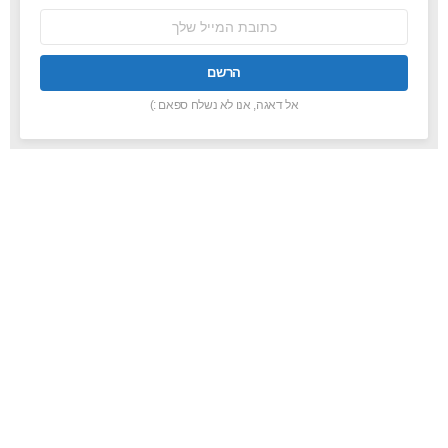
כתובת
אימל:
אל דאגה, אנו לא נשלח ספאם :)