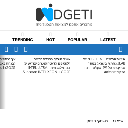
TRENDING
HOT
POPULAR
LATEST
CH
FOLLOW
SWITCH
US
SKIN
Menu
אוזניות הגיימינג NIGHTFALL של
אינטל משיקה מעבדים חדשים
איך לכתוב חי
LATEST
JLAB נוחתות בישראל במחיר
ללפטופים ולדאטה סנטרים עם דגש על
STORIES
אטרקטיבי של 199 שקלים – הנה
בינה מלאכותית – INTEL ULTRA
2025) | סיכום לבגרות באנגלית
הביקורת המלאה
CORE ו- INTEL XEON מהדור ה-5
גיימינג
משחקי הדסק