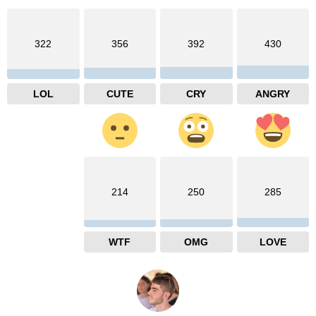
322
356
392
430
LOL
CUTE
CRY
ANGRY
214
250
285
WTF
OMG
LOVE