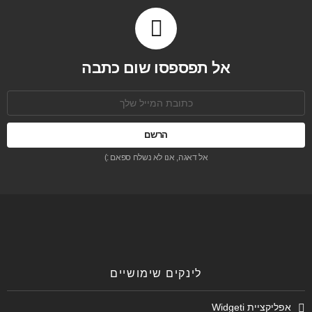
אל תפספסו שום כתבה
כתובת
אימל:
אל דאגה, אנו לא נשלח ספאם :)
לינקים שימושיים
אפליקציית Widgeti