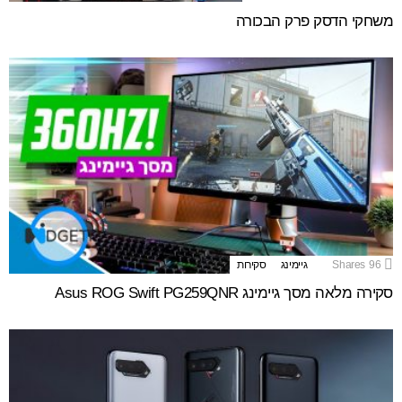
משחקי הדסק פרק הבכורה
96
Shares
גיימינג
סקירות
סקירה מלאה מסך גיימינג Asus ROG Swift PG259QNR