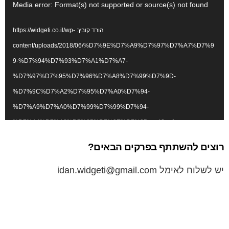
נ
Media error: Format(s) not supported or source(s) not found
ג
הורד קובץ: https://widgeti.co.il/wp-
ן
content/uploads/2018/06/%D7%9E%D7%A9%D7%97%D7%A7%D7%9
ו
9-%D7%94%D7%93%D7%A1%D7%A7-
י
%D7%97%D7%95%D7%96%D7%A8%D7%99%D7%9D-
ד
%D7%9C%D7%A2%D7%95%D7%A0%D7%94-
א
%D7%A9%D7%A0%D7%99%D7%99%D7%94-
ו
%D7%A4%D7%A8%D7%95%D7%9E%D7%95.mp4?_=1
רוצים להשתתף בפרקים הבאים?
יש לשלוח לאימל idan.widgeti@gmail.com