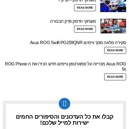
READ MORE
משחקי הדסק פרק הבכורה
READ MORE
סקירה מלאה מסך גיימינג Asus ROG Swift PG259QNR
READ MORE
Asus ROG מכריזה על סמארטפון גיימינג חדש הכירו את ה ROG Phone
5s
READ MORE
קבלו את כל העדכונים והסיפורים החמים
NEWSLETTER
ישירות למייל שלכם!