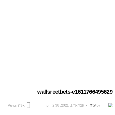
wallsreetbets-e1611766495629
by
עידן
פברואר 1, 2021, 2:38 pm
Views
7.3k