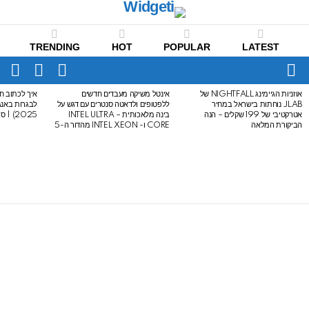
TRENDING
HOT
POPULAR
LATEST
CH
FOLLOW
SWITCH
US
SKIN
Menu
אוזניות הגיימינג NIGHTFALL של
אינטל משיקה מעבדים חדשים
איך לכתוב חי
LATEST
JLAB נוחתות בישראל במחיר
ללפטופים ולדאטה סנטרים עם דגש על
STORIES
אטרקטיבי של 199 שקלים – הנה
בינה מלאכותית – INTEL ULTRA
2025) | סיכום לבגרות באנגלית
הביקורת המלאה
CORE ו- INTEL XEON מהדור ה-5