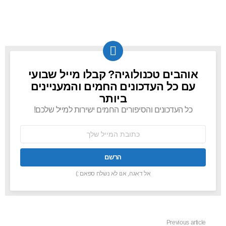
אוהבים טכנולוגיה? קבלו מייל שבועי
NEWSLETTER
עם כל העדכונים החמים והמעניינים
ביותר
כל העדכונים והסיפורים החמים ישירות למייל שלכם!
כתובת
אימל:
אל דאגה, אנו לא נשלח ספאם :)
Previous article
See