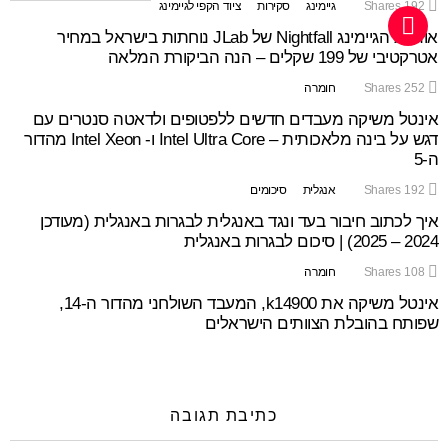
192
Shares
גיימינג
סקירות
ציוד הקפי לגיימינג
אוזניות הגיימינג Nightfall של JLab נוחתות בישראל במחיר
אטרקטיבי של 199 שקלים – הנה הביקורת המלאה
252
Shares
חומרה
אינטל משיקה מעבדים חדשים ללפטופים ולדאטה סנטרים עם
דגש על בינה מלאכותית – Intel Ultra Core ו- Intel Xeon מהדור
ה-5
192
Shares
אנגלית
סיכומים
איך לכתוב חיבור בעד ונגד באנגלית לבגרות באנגלית (מעודכן
2024 – 2025) | סיכום לבגרות באנגלית
108
Shares
חומרה
אינטל משיקה את k14900, המעבד השולחני מהדור ה-14,
שפותח בהובלת הצוותים הישראלים
כתיבת תגובה