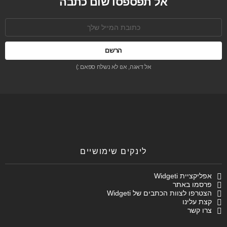
אל תפספסו שום כתבה
כתובת
אימל:
אל דאגה, אנו לא נשלח ספאם :)
לינקים שימושיים
אפליקציית Widgeti
פרסמו באתר
הצטרפו לצוות הכתבים של Widgeti
קצת עלינו
צרו קשר