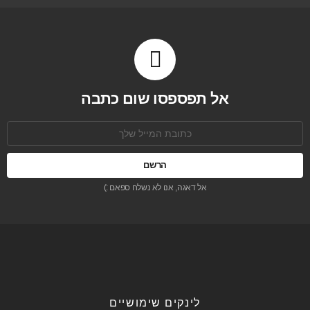
אל תפספסו שום כתבה
כתובת
אימל:
אל דאגה, אנו לא נשלח ספאם :)
לינקים שימושיים