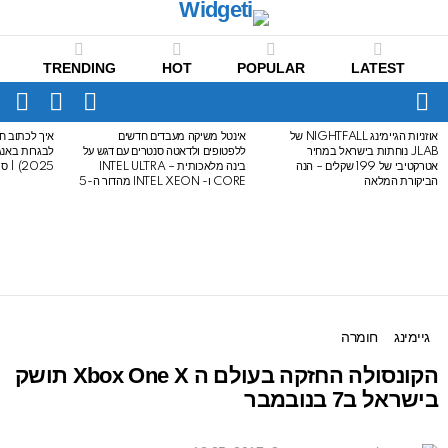
TRENDING
HOT
POPULAR
LATEST
CH
FOLLOW
SWITCH
US
SKIN
Menu
אוזניות הגיימינג NIGHTFALL של
אינטל משיקה מעבדים חדשים
איך לכתוב חי
LATEST
JLAB נוחתות בישראל במחיר
ללפטופים ולדאטה סנטרים עם דגש על
STORIES
אטרקטיבי של 199 שקלים – הנה
בינה מלאכותית – INTEL ULTRA
2025) | סיכום לבגרות באנגלית
הביקורת המלאה
CORE ו- INTEL XEON מהדור ה-5
גיימינג
חומרה
הקונסולה החזקה בעולם ה Xbox One X תושק
בישראל ב7 בנובמבר