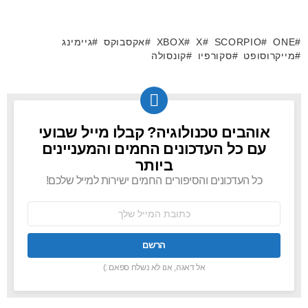
ONE
SCORPIO
X
XBOX
אקסבוקס
גיימינג
מייקרוסופט
סקורפיו
קונסולה
אוהבים טכנולוגיה? קבלו מייל שבועי
NEWSLETTER
עם כל העדכונים החמים והמעניינים
ביותר
כל העדכונים והסיפורים החמים ישירות למייל שלכם!
כתובת
אימל:
אל דאגה, אנו לא נשלח ספאם :)