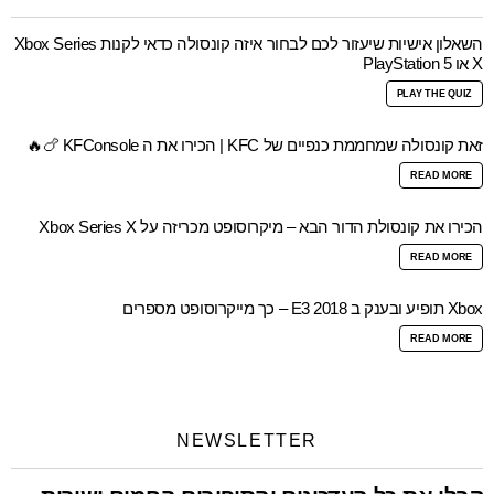
השאלון אישיות שיעזור לכם לבחור איזה קונסולה כדאי לקנות Xbox Series
X או PlayStation 5
PLAY THE QUIZ
זאת קונסולה שמחממת כנפיים של KFC | הכירו את ה KFConsole 🍗🔥
READ MORE
הכירו את קונסולת הדור הבא – מיקרוסופט מכריזה על Xbox Series X
READ MORE
Xbox תופיע ובענק ב E3 2018 – כך מייקרוסופט מספרים
READ MORE
NEWSLETTER