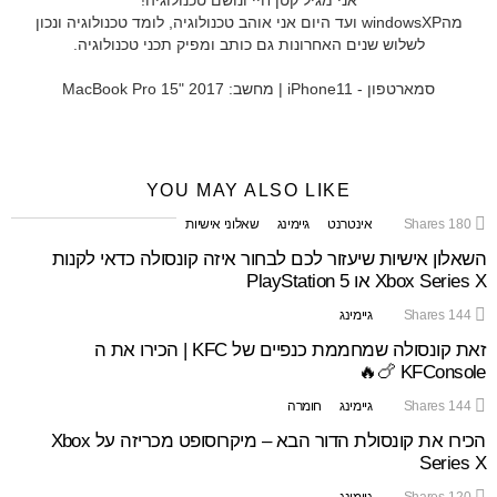
אני מגיל קטן חיי ונושם טכנולוגיה!
מהwindowsXP ועד היום אני אוהב טכנולוגיה, לומד טכנולוגיה ונכון
לשלוש שנים האחרונות גם כותב ומפיק תכני טכנולוגיה.
סמארטפון - iPhone11 | מחשב: MacBook Pro 15" 2017
YOU MAY ALSO LIKE
180
Shares
אינטרנט
גיימינג
שאלוני אישיות
השאלון אישיות שיעזור לכם לבחור איזה קונסולה כדאי לקנות
Xbox Series X או PlayStation 5
144
Shares
גיימינג
זאת קונסולה שמחממת כנפיים של KFC | הכירו את ה
KFConsole 🍗🔥
144
Shares
גיימינג
חומרה
הכירו את קונסולת הדור הבא – מיקרוסופט מכריזה על Xbox
Series X