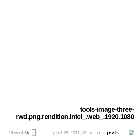
tools-image-three-
rwd.png.rendition.intel_.web_.1920.1080
by
עידן
פברואר 13, 2021, 3:28 pm
Views
4.6k