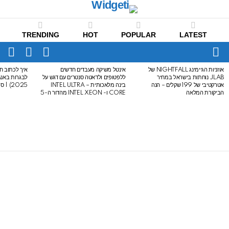
TRENDING
HOT
POPULAR
LATEST
CH
FOLLOW
SWITCH
US
SKIN
Menu
אוזניות הגיימינג NIGHTFALL של
אינטל משיקה מעבדים חדשים
איך לכתוב חי
LATEST
JLAB נוחתות בישראל במחיר
ללפטופים ולדאטה סנטרים עם דגש על
STORIES
אטרקטיבי של 199 שקלים – הנה
בינה מלאכותית – INTEL ULTRA
2025) | סיכום לבגרות באנגלית
הביקורת המלאה
CORE ו- INTEL XEON מהדור ה-5