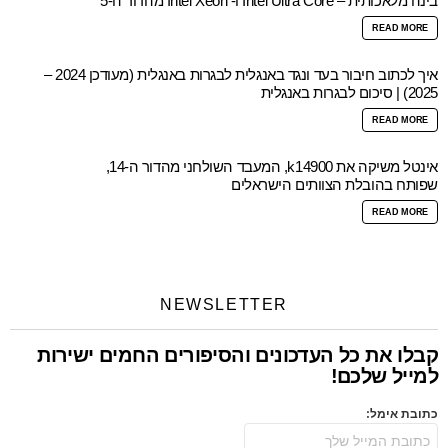
בינה מלאכותית – Intel Ultra Core ו- Intel Xeon מהדור ה-5
READ MORE
איך לכתוב חיבור בעד ונגד באנגלית לבגרות באנגלית (מעודכן 2024 –
2025) | סיכום לבגרות באנגלית
READ MORE
אינטל משיקה את k14900, המעבד השולחני מהדור ה-14,
שפותח בהובלת הצוותים הישראלים
READ MORE
NEWSLETTER
קבלו את כל העדכונים והסיפורים החמים ישירות
למייל שלכם!
כתובת אימל: