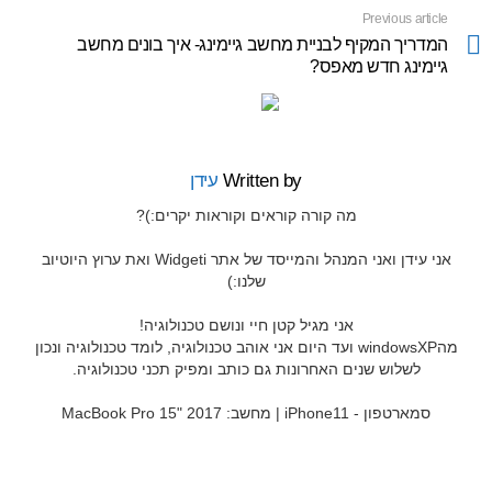
Previous article
See
more
המדריך המקיף לבניית מחשב גיימינג- איך בונים מחשב
גיימינג חדש מאפס?
Written by
עידן
מה קורה קוראים וקוראות יקרים:)?
אני עידן ואני המנהל והמייסד של אתר Widgeti ואת ערוץ היוטיוב
שלנו:)
אני מגיל קטן חיי ונושם טכנולוגיה!
מהwindowsXP ועד היום אני אוהב טכנולוגיה, לומד טכנולוגיה ונכון
לשלוש שנים האחרונות גם כותב ומפיק תכני טכנולוגיה.
סמארטפון - iPhone11 | מחשב: MacBook Pro 15" 2017