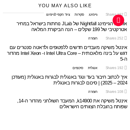
YOU MAY ALSO LIKE
192
Shares
גיימינג
סקירות
ציוד הקפי לגיימינג
אוזניות הגיימינג Nightfall של JLab נוחתות בישראל במחיר
אטרקטיבי של 199 שקלים – הנה הביקורת המלאה
252
Shares
חומרה
אינטל משיקה מעבדים חדשים ללפטופים ולדאטה סנטרים עם
דגש על בינה מלאכותית – Intel Ultra Core ו- Intel Xeon מהדור
ה-5
192
Shares
אנגלית
סיכומים
איך לכתוב חיבור בעד ונגד באנגלית לבגרות באנגלית (מעודכן
2024 – 2025) | סיכום לבגרות באנגלית
108
Shares
חומרה
אינטל משיקה את k14900, המעבד השולחני מהדור ה-14,
שפותח בהובלת הצוותים הישראלים