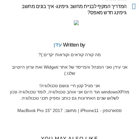
more
המדריך המקיף לבניית מחשב גיימינג- איך בונים מחשב
גיימינג חדש מאפס?
Written by
עידן
מה קורה קוראים וקוראות יקרים:)?
אני עידן ואני המנהל והמייסד של אתר Widgeti ואת ערוץ היוטיוב
שלנו:)
אני מגיל קטן חיי ונושם טכנולוגיה!
מהwindowsXP ועד היום אני אוהב טכנולוגיה, לומד טכנולוגיה ונכון
לשלוש שנים האחרונות גם כותב ומפיק תכני טכנולוגיה.
סמארטפון - iPhone11 | מחשב: MacBook Pro 15" 2017
YOU MAY ALSO LIKE