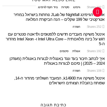
192
Shares
גיימינג
סקירות
ציוד הקפי לגיימינג
אוזניות הגיימינג Nightfall של JLab נוחתות בישראל במחיר
אטרקטיבי של 199 שקלים – הנה הביקורת המלאה
252
Shares
חומרה
אינטל משיקה מעבדים חדשים ללפטופים ולדאטה סנטרים עם
דגש על בינה מלאכותית – Intel Ultra Core ו- Intel Xeon מהדור
ה-5
192
Shares
אנגלית
סיכומים
איך לכתוב חיבור בעד ונגד באנגלית לבגרות באנגלית (מעודכן
2024 – 2025) | סיכום לבגרות באנגלית
108
Shares
חומרה
אינטל משיקה את k14900, המעבד השולחני מהדור ה-14,
שפותח בהובלת הצוותים הישראלים
כתיבת תגובה