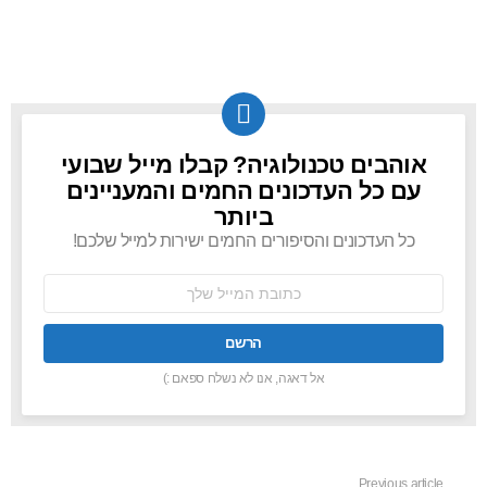
אוהבים טכנולוגיה? קבלו מייל שבועי
NEWSLETTER
עם כל העדכונים החמים והמעניינים
ביותר
כל העדכונים והסיפורים החמים ישירות למייל שלכם!
כתובת
אימל:
אל דאגה, אנו לא נשלח ספאם :)
Previous article
See