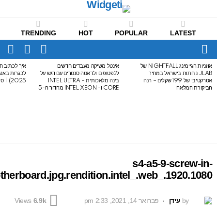
TRENDING
HOT
POPULAR
LATEST
CH
FOLLOW
SWITCH
US
SKIN
Menu
אוזניות הגיימינג NIGHTFALL של
אינטל משיקה מעבדים חדשים
איך לכתוב חי
LATEST
JLAB נוחתות בישראל במחיר
ללפטופים ולדאטה סנטרים עם דגש על
STORIES
אטרקטיבי של 199 שקלים – הנה
בינה מלאכותית – INTEL ULTRA
2025) | סיכום לבגרות באנגלית
הביקורת המלאה
CORE ו- INTEL XEON מהדור ה-5
s4-a5-9-screw-in-
herboard.jpg.rendition.intel_.web_.1920.1080
by
עידן
פברואר 14, 2021, 2:33 pm
Views
6.9k