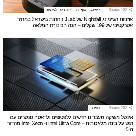
192
Shares
גיימינג
סקירות
ציוד הקפי לגיימינג
אוזניות הגיימינג Nightfall של JLab נוחתות בישראל במחיר
אטרקטיבי של 199 שקלים – הנה הביקורת המלאה
252
Shares
חומרה
אינטל משיקה מעבדים חדשים ללפטופים ולדאטה סנטרים עם
דגש על בינה מלאכותית – Intel Ultra Core ו- Intel Xeon מהדור
ה-5