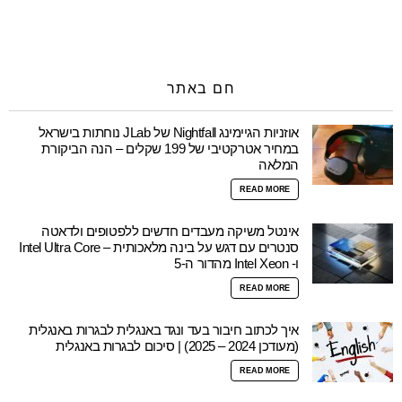
חם באתר
אוזניות הגיימינג Nightfall של JLab נוחתות בישראל
במחיר אטרקטיבי של 199 שקלים – הנה הביקורת
המלאה
READ MORE
אינטל משיקה מעבדים חדשים ללפטופים ולדאטה
סנטרים עם דגש על בינה מלאכותית – Intel Ultra Core
ו- Intel Xeon מהדור ה-5
READ MORE
איך לכתוב חיבור בעד ונגד באנגלית לבגרות באנגלית
(מעודכן 2024 – 2025) | סיכום לבגרות באנגלית
READ MORE