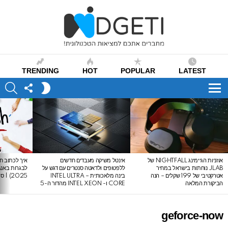
TRENDING
HOT
POPULAR
LATEST
CH
FOLLOW
SWITCH
US
SKIN
Menu
LATEST
STORIES
אוזניות הגיימינג NIGHTFALL של
אינטל משיקה מעבדים חדשים
איך לכתוב חי
JLAB נוחתות בישראל במחיר
ללפטופים ולדאטה סנטרים עם דגש על
אטרקטיבי של 199 שקלים – הנה
בינה מלאכותית – INTEL ULTRA
2025) | סיכום לבגרות באנגלית
הביקורת המלאה
CORE ו- INTEL XEON מהדור ה-5
geforce-now