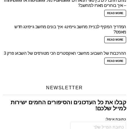
מהם ההבדלים בין סוגי המארזים Full-tower מול mid-tower או mini-tower
– איך בוחרים מארז למחשב?
READ MORE
המדריך המקיף לבניית מחשב גיימינג- איך בונים מחשב גיימינג חדש
מאפס?
READ MORE
ההרכבות של השבוע: מחשבי האקסטרים הכי מטורפים של השבוע פרק 3
READ MORE
NEWSLETTER
קבלו את כל העדכונים והסיפורים החמים ישירות
למייל שלכם!
כתובת אימל: