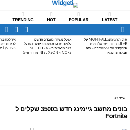
TRENDING
HOT
POPULAR
LATEST
CH
FOLLOW
SWITCH
US
SKIN
Menu
אוזניות הגיימינג NIGHTFALL של
אינטל משיקה מעבדים חדשים
איך לכתוב חי
LATEST
JLAB נוחתות בישראל במחיר
ללפטופים ולדאטה סנטרים עם דגש על
STORIES
אטרקטיבי של 199 שקלים – הנה
בינה מלאכותית – INTEL ULTRA
2025) | סיכום לבגרות באנגלית
הביקורת המלאה
CORE ו- INTEL XEON מהדור ה-5
גיימינג
בונים מחשב גיימינג חדש ב3500 שקלים ל
Fortnite