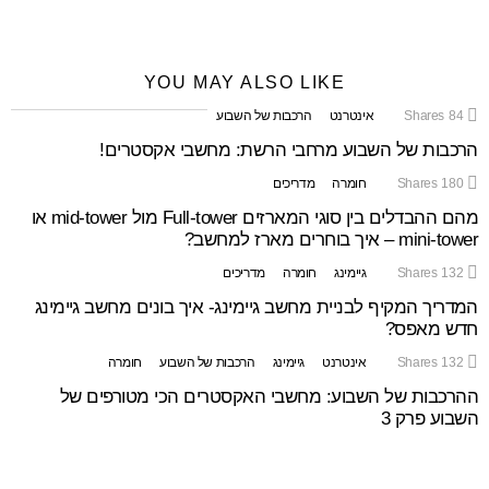
YOU MAY ALSO LIKE
84
Shares
אינטרנט
הרכבות של השבוע
הרכבות של השבוע מרחבי הרשת: מחשבי אקסטרים!
180
Shares
חומרה
מדריכים
מהם ההבדלים בין סוגי המארזים Full-tower מול mid-tower או
mini-tower – איך בוחרים מארז למחשב?
132
Shares
גיימינג
חומרה
מדריכים
המדריך המקיף לבניית מחשב גיימינג- איך בונים מחשב גיימינג
חדש מאפס?
132
Shares
אינטרנט
גיימינג
הרכבות של השבוע
חומרה
ההרכבות של השבוע: מחשבי האקסטרים הכי מטורפים של
השבוע פרק 3