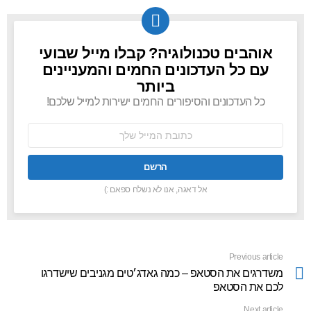
אוהבים טכנולוגיה? קבלו מייל שבועי
NEWSLETTER
עם כל העדכונים החמים והמעניינים
ביותר
כל העדכונים והסיפורים החמים ישירות למייל שלכם!
כתובת
אימל:
אל דאגה, אנו לא נשלח ספאם :)
Previous article
See
more
משדרגים את הסטאפ – כמה גאדג׳טים מגניבים שישדרגו
לכם את הסטאפ
Next article