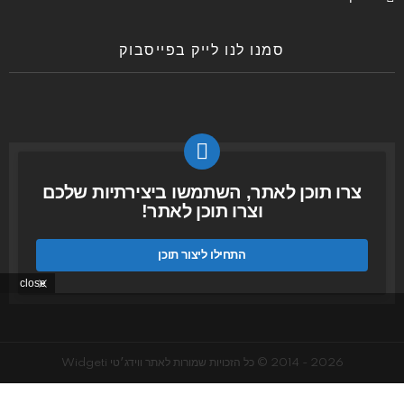
סמנו לנו לייק בפייסבוק
צרו תוכן לאתר, השתמשו ביצירתיות שלכם
וצרו תוכן לאתר!
התחילו ליצור תוכן
close
2026 - 2014 © כל הזכויות שמורות לאתר ווידג׳טי Widgeti
עמוד הבית
GDPR Privacy policy
קונים ברשת
קצת עלינו
צרו קשר