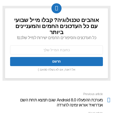
אוהבים טכנולוגיה? קבלו מייל שבועי
NEWSLETTER
עם כל העדכונים החמים והמעניינים
ביותר
כל העדכונים והסיפורים החמים ישירות למייל שלכם!
כתובת
אימל:
אל דאגה, אנו לא נשלח ספאם :)
Previous article
See
more
מערכת ההפעלה Android 8.0 שגם תמצא תחת השם
אנדרואיד אוראו זמינה להורדה