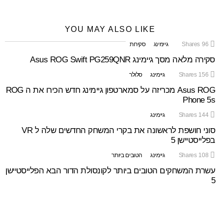
YOU MAY ALSO LIKE
96
Shares
גיימינג
סקירות
סקירה מלאה מסך גיימינג Asus ROG Swift PG259QNR
156
Shares
גיימינג
סלולר
Asus ROG מכריזה על סמארטפון גיימינג חדש הכירו את ה ROG
Phone 5s
144
Shares
גיימינג
סוני חושפת לראשונה את בקרי המשחק החדשים שלה ל VR
בפלייסטיישן 5
108
Shares
גיימינג
הטובים ביותר
עשרת המשחקים הטובים ביותר לקונסולת הדור הבא הפלייסטיישן
5