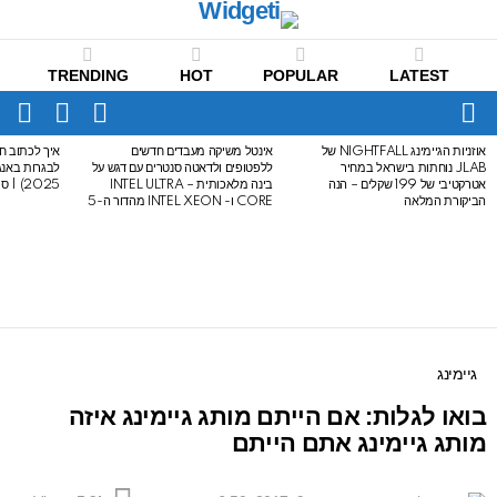
TRENDING
HOT
POPULAR
LATEST
CH
FOLLOW
SWITCH
US
SKIN
Menu
אוזניות הגיימינג NIGHTFALL של
אינטל משיקה מעבדים חדשים
איך לכתוב חי
LATEST
JLAB נוחתות בישראל במחיר
ללפטופים ולדאטה סנטרים עם דגש על
STORIES
אטרקטיבי של 199 שקלים – הנה
בינה מלאכותית – INTEL ULTRA
2025) | סיכום לבגרות באנגלית
הביקורת המלאה
CORE ו- INTEL XEON מהדור ה-5
גיימינג
בואו לגלות: אם הייתם מותג גיימינג איזה
מותג גיימינג אתם הייתם